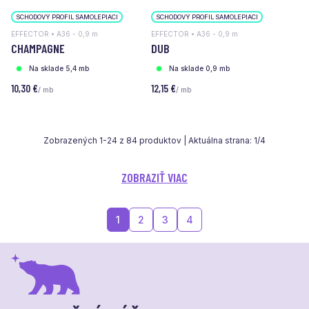
SCHODOVÝ PROFIL SAMOLEPIACI
SCHODOVÝ PROFIL SAMOLEPIACI
EFFECTOR • A36 - 0,9 m
EFFECTOR • A36 - 0,9 m
CHAMPAGNE
DUB
Na sklade 5,4 mb
Na sklade 0,9 mb
10,30 €
12,15 €
/ mb
/ mb
Zobrazených
1
-
24
z
84
produktov | Aktuálna strana:
1
/
4
ZOBRAZIŤ VIAC
1
2
3
4