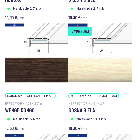
Na sklade 2,7 mb
Na sklade 2,7 mb
10,30 €
10,30 €
/ mb
/ mb
VÝPREDAJ
SCHODOVÝ PROFIL SAMOLEPIACI
SCHODOVÝ PROFIL SAMOLEPIACI
EFFECTOR • A31 - 2,7 m
*EFFECTOR • A31 - 2,7 m
WENGE KONGO
SOSNA BIELA
Na sklade 5,4 mb
Na sklade 18,9 mb
10,30 €
10,30 €
/ mb
/ mb