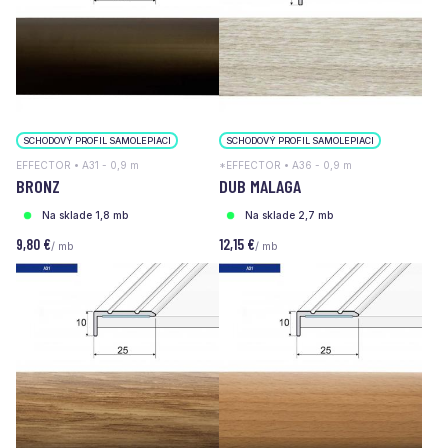
SCHODOVÝ PROFIL SAMOLEPIACI
SCHODOVÝ PROFIL SAMOLEPIACI
EFFECTOR • A31 - 0,9 m
*EFFECTOR • A36 - 0,9 m
BRONZ
DUB MALAGA
Na sklade 1,8 mb
Na sklade 2,7 mb
9,80 €
12,15 €
/ mb
/ mb