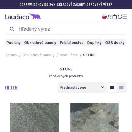
DOPRAVA DOMOV DO 24H
•
SKLADOVÉ ZÁSOBY
•
OBROVSKÝ VÝBER
Podlahy
Obkladové panely
Príslušenstvo
Doplnky
OSB dosky
Domov
Obkladové panely
Modulárne
STONE
STONE
12 nájdených produktov
FILTER