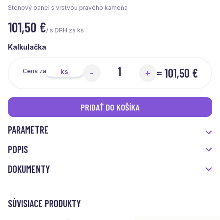
Stenový panel s vrstvou pravého kameňa
101,50
€
/ s DPH za ks
Kalkulačka
=
101,50 €
ks
Cena za
-
+
PRIDAŤ DO KOŠÍKA
PARAMETRE
POPIS
DOKUMENTY
SÚVISIACE PRODUKTY