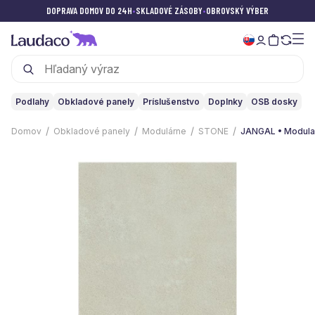
DOPRAVA DOMOV DO 24H
•
SKLADOVÉ ZÁSOBY
•
OBROVSKÝ VÝBER
Podlahy
Obkladové panely
Príslušenstvo
Doplnky
OSB dosky
Domov
Obkladové panely
Modulárne
STONE
JANGAL • Modular