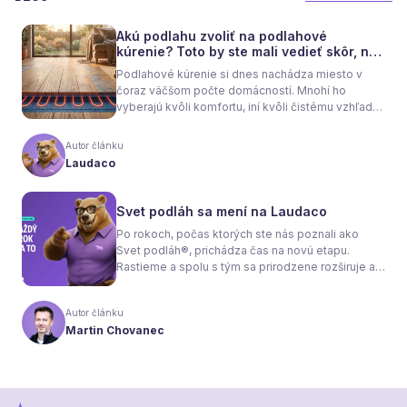
Akú podlahu zvoliť na podlahové
kúrenie? Toto by ste mali vedieť skôr, než
sa rozhodnete
Podlahové kúrenie si dnes nachádza miesto v
čoraz väčšom počte domácností. Mnohí ho
vyberajú kvôli komfortu, iní kvôli čistému vzhľadu
interiéru bez radiátorov. Menej sa však hovorí o
tom, že samotné kúrenie je len polovica úspechu.
Autor článku
Tou druhou je správne zvolená podlaha. Nie
Laudaco
každý materiál totiž dokáže teplo prepúšťať
rovnako efektívne. A práve to má zásadný vplyv
nielen na pocit tepla v miestnosti, ale aj na
Svet podláh sa mení na Laudaco
spotrebu energie a celkové fungovanie kúrenia.
Po rokoch, počas ktorých ste nás poznali ako
Svet podláh®, prichádza čas na novú etapu.
Rastieme a spolu s tým sa prirodzene rozširuje aj
naša ponuka. Odteraz sa preto predstavujeme
pod menom Laudaco® – s novým logom a
Autor článku
vizuálnou identitou. Naším cieľom je, aby každý
Martin Chovanec
váš krok stál za to.