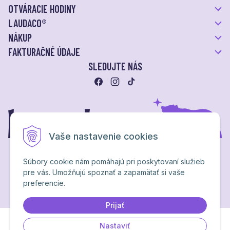
OTVÁRACIE HODINY
LAUDACO®
NÁKUP
FAKTURAČNÉ ÚDAJE
SLEDUJTE NÁS
Vaše nastavenie cookies
Súbory cookie nám pomáhajú pri poskytovaní služieb
pre vás. Umožňujú spoznať a zapamätať si vaše
Ochrana osobných údajov
preferencie.
NextShop
&
e-shop Pohoda Connector
by
NextCom s.r.o.
Brand & webdesign by
Studio PARADA™
Prijať
Nastaviť