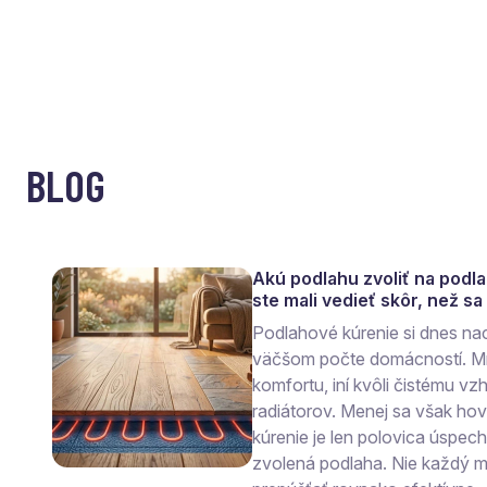
BLOG
Akú podlahu zvoliť na podl
ste mali vedieť skôr, než s
Podlahové kúrenie si dnes na
väčšom počte domácností. Mn
komfortu, iní kvôli čistému vzh
radiátorov. Menej sa však ho
kúrenie je len polovica úspec
zvolená podlaha. Nie každý ma