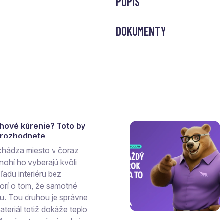
POPIS
DOKUMENTY
ahové kúrenie? Toto by
a rozhodnete
chádza miesto v čoraz
ohí ho vyberajú kvôli
ľadu interiéru bez
vorí o tom, že samotné
hu. Tou druhou je správne
teriál totiž dokáže teplo