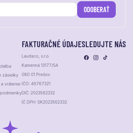
ODOBERAŤ
FAKTURAČNÉ ÚDAJE
SLEDUJTE NÁS
Laudaco, s.r.o.
Kamenná 13177/5A
platba
080 01 Prešov
 zásielky
IČO: 46767321
a vrátenie
podmienky
DIČ: 2023562332
IČ DPH: SK2023562332