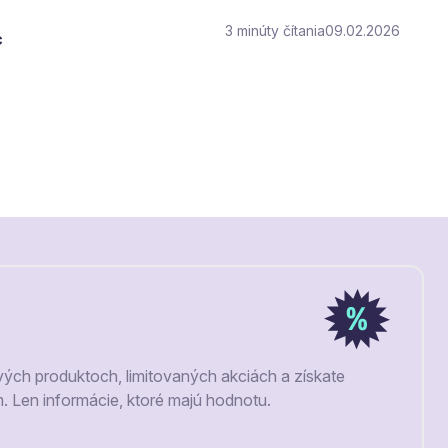
3
čítania
09.02.2026
c
vých produktoch, limitovaných akciách a získate
m. Len informácie, ktoré majú hodnotu.