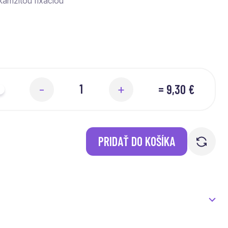
kamžitou fixáciou
=
9,30 €
-
+
PRIDAŤ DO KOŠÍKA