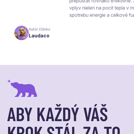
prepúšťať rovnako efektívne.
vplyv nielen na pocit tepla v mi
spotrebu energie a celkové fu
Autor článku
Laudaco
ABY KAŽDÝ VÁŠ
KROK STÁL ZA TO