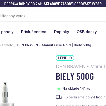
DOPRAVA DOMOV DO 24H
•
SKLADOVÉ ZÁSOBY
•
OBROVSKÝ VÝBER
 panely
Príslušenstvo
Doplnky
OSB dosky
á a tmely
DEN BRAVEN • Mamut Glue Gold | Biely 500g
LEPIDLO
DEN BRAVEN • Mamut 
BIELY 500G
Na sklade 141 ks
Expedujeme
do 24 hodín