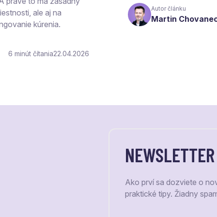
 A práve to má zásadný
Autor článku
estnosti, ale aj na
Martin Chovane
ngovanie kúrenia.
6
čítania
22.04.2026
NEWSLETTER
Ako prví sa dozviete o no
praktické tipy. Žiadny spa