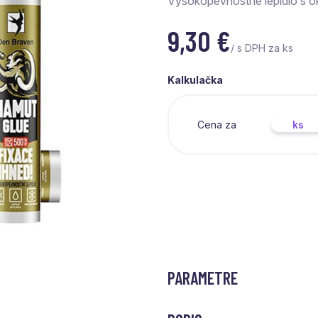
Vysokopevnostné lepidlo s o
9,30
€
/ s DPH za ks
Kalkulačka
Cena za
ks
PARAMETRE