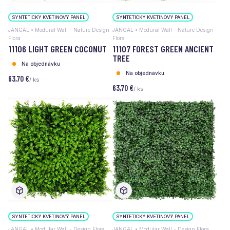
SYNTETICKÝ KVETINOVÝ PANEL
SYNTETICKÝ KVETINOVÝ PANEL
JANGAL • Modural Wall - Nature Design
JANGAL • Modural Wall - Nature Design
Flora
Flora
11106 LIGHT GREEN COCONUT
11107 FOREST GREEN ANCIENT
TREE
Na objednávku
Na objednávku
63,70 €
/ ks
63,70 €
/ ks
SYNTETICKÝ KVETINOVÝ PANEL
SYNTETICKÝ KVETINOVÝ PANEL
JANGAL • Modular Wall - Design Flora
JANGAL • Modular Wall - Design Flora