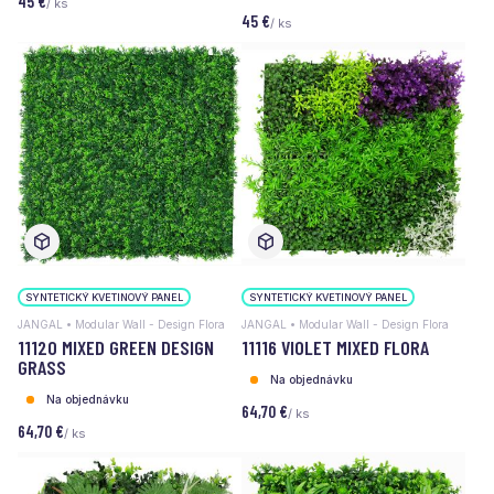
45 €
/ ks
45 €
/ ks
SYNTETICKÝ KVETINOVÝ PANEL
SYNTETICKÝ KVETINOVÝ PANEL
JANGAL • Modular Wall - Design Flora
JANGAL • Modular Wall - Design Flora
11120 MIXED GREEN DESIGN
11116 VIOLET MIXED FLORA
GRASS
Na objednávku
Na objednávku
64,70 €
/ ks
64,70 €
/ ks