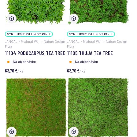
SYNTETICKÝ KVETINOVÝ PANEL
SYNTETICKÝ KVETINOVÝ PANEL
JANGAL • Modural Wall - Nature Design
JANGAL • Modural Wall - Nature Design
Flora
Flora
11104 PODOCARPUS TEA TREE
11105 THUJA TEA TREE
Na objednávku
Na objednávku
63,70 €
63,70 €
/ ks
/ ks