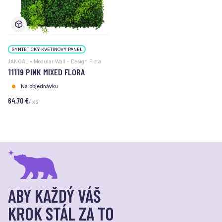
SYNTETICKÝ KVETINOVÝ PANEL
JANGAL • Modular Wall - Design Flora
11119 PINK MIXED FLORA
Na objednávku
64,70 €
/ ks
ABY KAŽDÝ VÁŠ
KROK STÁL ZA TO