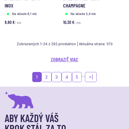
INOX
CHAMPAGNE
Na sklade 8,1 mb
Na sklade 5,4 mb
9,80 €
10,30 €
/ mb
/ mb
Zobrazených
1
-
24
z
292
produktov | Aktuálna strana:
1
/
13
ZOBRAZIŤ VIAC
…
1
2
3
4
5
>|
ABY KAŽDÝ VÁŠ
KROK STÁL ZA TO