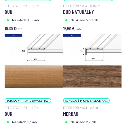
EFFECTOR • A31 - 2,7 m
EFFECTOR • A13 - 0,93 m
DUB
DUB NATURÁLNY
Na sklade 13,5 mb
Na sklade 5,58 mb
10,30 €
15,50 €
/ mb
/ mb
SCHODOVÝ PROFIL SAMOLEPIACI
SCHODOVÝ PROFIL SAMOLEPIACI
EFFECTOR • A31 - 2,7 m
EFFECTOR • A31 - 2,7 m
BUK
MERBAU
Na sklade 8,1 mb
Na sklade 2,7 mb