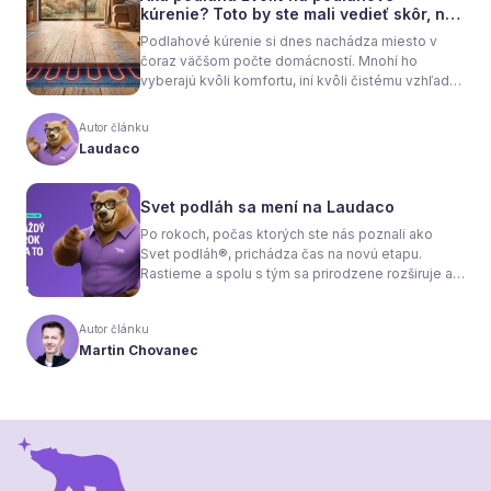
kúrenie? Toto by ste mali vedieť skôr, než
sa rozhodnete
Podlahové kúrenie si dnes nachádza miesto v
čoraz väčšom počte domácností. Mnohí ho
vyberajú kvôli komfortu, iní kvôli čistému vzhľadu
interiéru bez radiátorov. Menej sa však hovorí o
tom, že samotné kúrenie je len polovica úspechu.
Autor článku
Tou druhou je správne zvolená podlaha. Nie
Laudaco
každý materiál totiž dokáže teplo prepúšťať
rovnako efektívne. A práve to má zásadný vplyv
nielen na pocit tepla v miestnosti, ale aj na
Svet podláh sa mení na Laudaco
spotrebu energie a celkové fungovanie kúrenia.
Po rokoch, počas ktorých ste nás poznali ako
Svet podláh®, prichádza čas na novú etapu.
Rastieme a spolu s tým sa prirodzene rozširuje aj
naša ponuka. Odteraz sa preto predstavujeme
pod menom Laudaco® – s novým logom a
Autor článku
vizuálnou identitou. Naším cieľom je, aby každý
Martin Chovanec
váš krok stál za to.