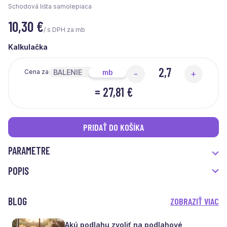
Schodová lišta samolepiaca
10,30
€
/ s DPH za mb
Kalkulačka
BALENIE
mb
Cena za
-
+
=
27,81 €
PRIDAŤ DO KOŠÍKA
PARAMETRE
POPIS
BLOG
ZOBRAZIŤ VIAC
Akú podlahu zvoliť na podlahové