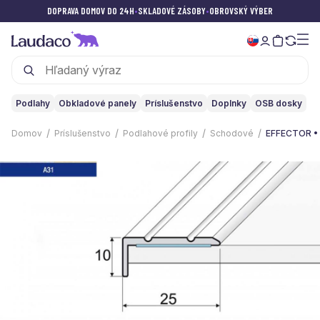
DOPRAVA DOMOV DO 24H
•
SKLADOVÉ ZÁSOBY
•
OBROVSKÝ VÝBER
Podlahy
Obkladové panely
Príslušenstvo
Doplnky
OSB dosky
Domov
Príslušenstvo
Podlahové profily
Schodové
EFFECTOR • A