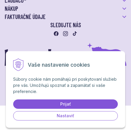
LAUDACO®
NÁKUP
FAKTURAČNÉ ÚDAJE
SLEDUJTE NÁS
Vaše nastavenie cookies
Súbory cookie nám pomáhajú pri poskytovaní služieb
pre vás. Umožňujú spoznať a zapamätať si vaše
Ochrana osobných údajov
preferencie.
NextShop
&
e-shop Pohoda Connector
by
NextCom s.r.o.
Brand & webdesign by
Studio PARADA™
Prijať
Nastaviť