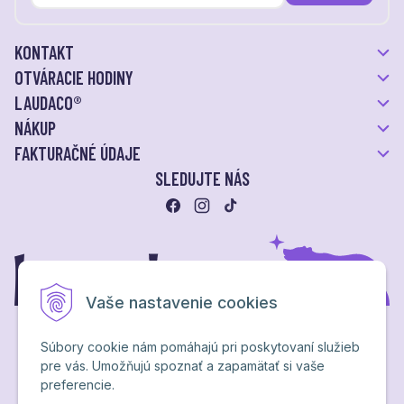
KONTAKT
OTVÁRACIE HODINY
LAUDACO®
NÁKUP
FAKTURAČNÉ ÚDAJE
SLEDUJTE NÁS
Vaše nastavenie cookies
Súbory cookie nám pomáhajú pri poskytovaní služieb
pre vás. Umožňujú spoznať a zapamätať si vaše
Ochrana osobných údajov
preferencie.
NextShop
&
e-shop Pohoda Connector
by
NextCom s.r.o.