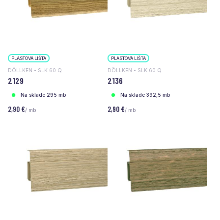
PLASTOVÁ LIŠTA
PLASTOVÁ LIŠTA
DÖLLKEN • SLK 60 Q
DÖLLKEN • SLK 60 Q
2129
2136
Na sklade 295 mb
Na sklade 392,5 mb
2,90 €
2,90 €
/ mb
/ mb