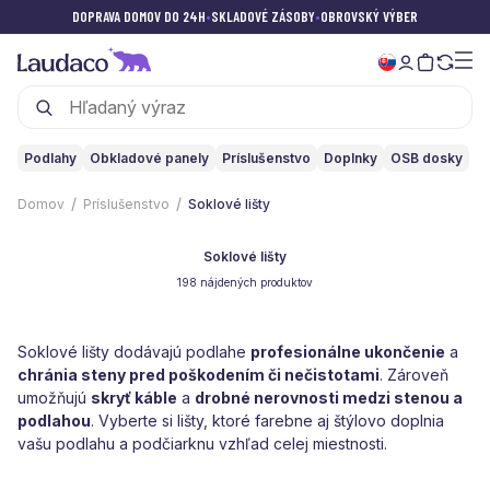
DOPRAVA DOMOV DO 24H
•
SKLADOVÉ ZÁSOBY
•
OBROVSKÝ VÝBER
Podlahy
Obkladové panely
Príslušenstvo
Doplnky
OSB dosky
Domov
Príslušenstvo
Soklové lišty
Soklové lišty
198 nájdených produktov
Soklové lišty dodávajú podlahe
profesionálne ukončenie
a
chránia steny pred poškodením či nečistotami
. Zároveň
umožňujú
skryť káble
a
drobné nerovnosti medzi stenou a
podlahou
. Vyberte si lišty, ktoré farebne aj štýlovo doplnia
vašu podlahu a podčiarknu vzhľad celej miestnosti.