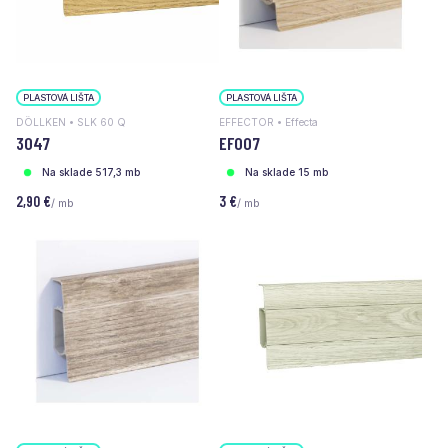
PLASTOVÁ LIŠTA
PLASTOVÁ LIŠTA
DÖLLKEN • SLK 60 Q
EFFECTOR • Effecta
3047
EF007
Na sklade 517,3 mb
Na sklade 15 mb
2,90 €
3 €
/ mb
/ mb