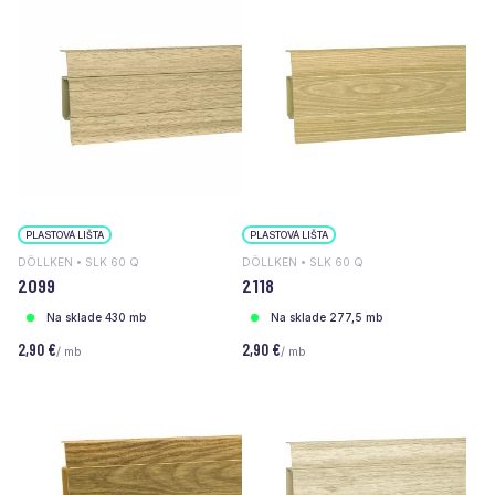
PLASTOVÁ LIŠTA
PLASTOVÁ LIŠTA
DÖLLKEN • SLK 60 Q
DÖLLKEN • SLK 60 Q
2099
2118
Na sklade 430 mb
Na sklade 277,5 mb
2,90 €
2,90 €
/ mb
/ mb