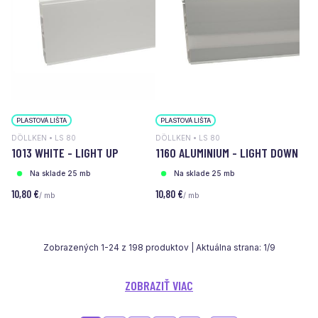
PLASTOVÁ LIŠTA
PLASTOVÁ LIŠTA
DÖLLKEN • LS 80
DÖLLKEN • LS 80
1013 WHITE - LIGHT UP
1160 ALUMINIUM - LIGHT DOWN
Na sklade 25 mb
Na sklade 25 mb
10,80 €
10,80 €
/ mb
/ mb
Zobrazených
1
-
24
z
198
produktov | Aktuálna strana:
1
/
9
ZOBRAZIŤ VIAC