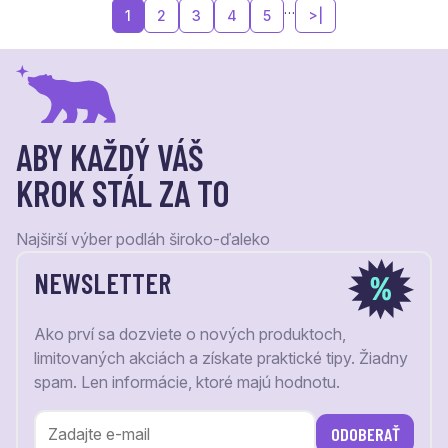
…
1
2
3
4
5
>|
ABY KAŽDÝ VÁŠ
KROK STÁL ZA TO
Najširší výber podláh široko-ďaleko
NEWSLETTER
Ako prví sa dozviete o nových produktoch,
limitovaných akciách a získate praktické tipy. Žiadny
spam. Len informácie, ktoré majú hodnotu.
ODOBERAŤ