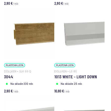
2,90 €
2,90 €
/ mb
/ mb
PLASTOVÁ LIŠTA
PLASTOVÁ LIŠTA
DÖLLKEN • SLK 60 Q
DÖLLKEN • LS 80
3044
1013 WHITE - LIGHT DOWN
Na sklade 330 mb
Na sklade 25 mb
2,90 €
10,80 €
/ mb
/ mb