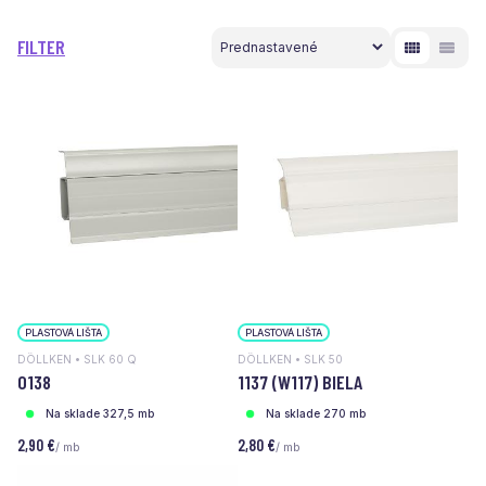
FILTER
PLASTOVÁ LIŠTA
PLASTOVÁ LIŠTA
DÖLLKEN • SLK 60 Q
DÖLLKEN • SLK 50
0138
1137 (W117) BIELA
Na sklade 327,5 mb
Na sklade 270 mb
2,90 €
2,80 €
/ mb
/ mb