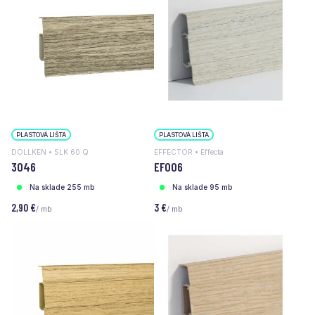
PLASTOVÁ LIŠTA
PLASTOVÁ LIŠTA
DÖLLKEN • SLK 60 Q
EFFECTOR • Effecta
3046
EF006
Na sklade 255 mb
Na sklade 95 mb
2,90 €
3 €
/ mb
/ mb