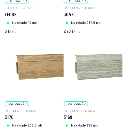
PLASTOVÁ LIŠTA
PLASTOVÁ LIŠTA
EFFECTOR • Effecta
DÖLLKEN • SLK 60 Q
EF008
3048
Na sklade 40 mb
Na sklade 287,5 mb
3 €
2,90 €
/ mb
/ mb
PLASTOVÁ LIŠTA
PLASTOVÁ LIŠTA
DÖLLKEN • SLK 60 Q
DÖLLKEN • SLK 60 Q
3170
3168
Na sklade 202,5 mb
Na sklade 355 mb