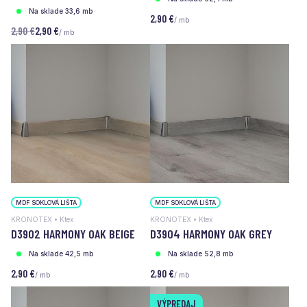
Na sklade 33,6 mb
2,90 €
/ mb
2,90 €
2,90 €
/ mb
MDF SOKLOVÁ LIŠTA
MDF SOKLOVÁ LIŠTA
KRONOTEX • Ktex
KRONOTEX • Ktex
D3902 HARMONY OAK BEIGE
D3904 HARMONY OAK GREY
Na sklade 42,5 mb
Na sklade 52,8 mb
2,90 €
2,90 €
/ mb
/ mb
VÝPREDAJ