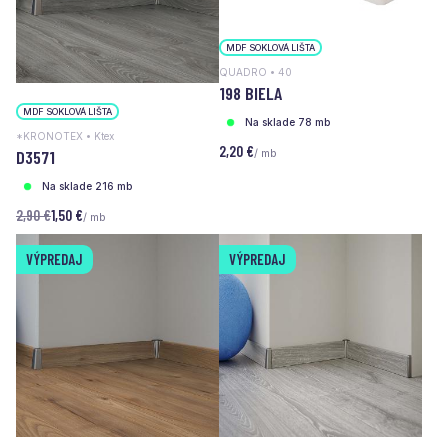
MDF SOKLOVÁ LIŠTA
QUADRO • 40
198 BIELA
MDF SOKLOVÁ LIŠTA
Na sklade 78 mb
*KRONOTEX • Ktex
2,20 €
/ mb
D3571
Na sklade 216 mb
2,90 €
1,50 €
/ mb
VÝPREDAJ
VÝPREDAJ