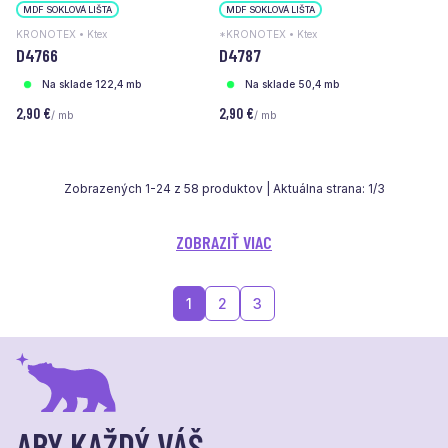
MDF SOKLOVÁ LIŠTA
MDF SOKLOVÁ LIŠTA
KRONOTEX • Ktex
*KRONOTEX • Ktex
D4766
D4787
Na sklade 122,4 mb
Na sklade 50,4 mb
2,90 €
2,90 €
/ mb
/ mb
Zobrazených
1
-
24
z
58
produktov | Aktuálna strana:
1
/
3
ZOBRAZIŤ VIAC
1
2
3
ABY KAŽDÝ VÁŠ