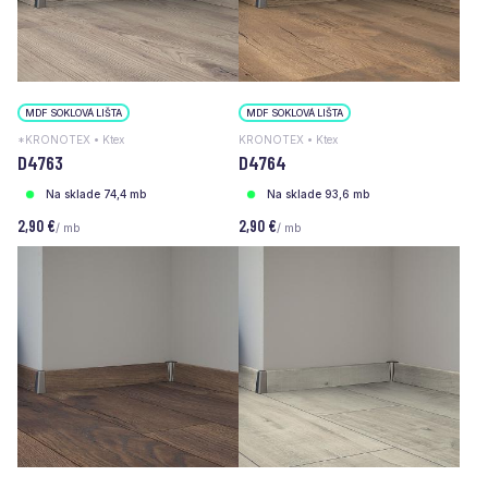
MDF SOKLOVÁ LIŠTA
MDF SOKLOVÁ LIŠTA
*KRONOTEX • Ktex
KRONOTEX • Ktex
D4763
D4764
Na sklade 74,4 mb
Na sklade 93,6 mb
2,90 €
2,90 €
/ mb
/ mb