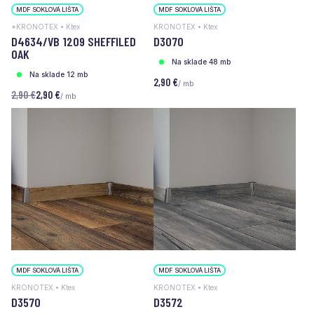
MDF SOKLOVÁ LIŠTA
MDF SOKLOVÁ LIŠTA
*KRONOTEX • Ktex
KRONOTEX • Ktex
D4634/VB 1209 SHEFFILED
D3070
OAK
Na sklade 48 mb
Na sklade 12 mb
2,90 €
/ mb
2,90 €
2,90 €
/ mb
MDF SOKLOVÁ LIŠTA
MDF SOKLOVÁ LIŠTA
KRONOTEX • Ktex
KRONOTEX • Ktex
D3570
D3572