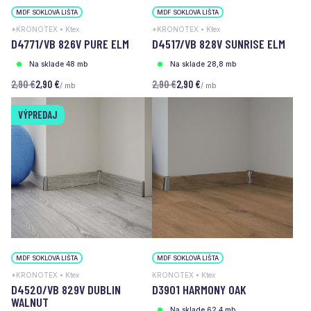
MDF SOKLOVÁ LIŠTA
MDF SOKLOVÁ LIŠTA
*KRONOTEX • Ktex
*KRONOTEX • Ktex
D4771/VB 826V PURE ELM
D4517/VB 828V SUNRISE ELM
Na sklade 48 mb
Na sklade 28,8 mb
2,90 €
2,90 €
2,90 €
2,90 €
/ mb
/ mb
VÝPREDAJ
MDF SOKLOVÁ LIŠTA
MDF SOKLOVÁ LIŠTA
*KRONOTEX • Ktex
KRONOTEX • Ktex
D4520/VB 829V DUBLIN
D3901 HARMONY OAK
WALNUT
Na sklade 62,4 mb