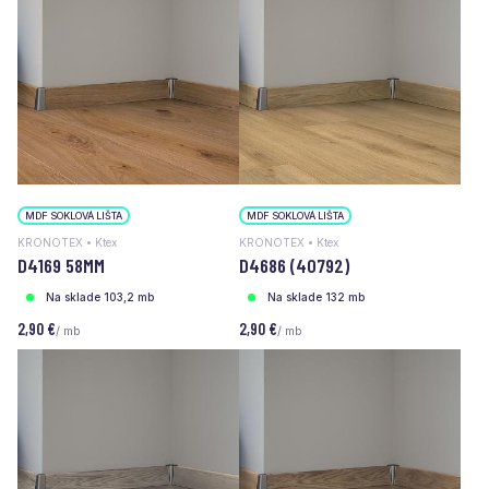
MDF SOKLOVÁ LIŠTA
MDF SOKLOVÁ LIŠTA
KRONOTEX • Ktex
KRONOTEX • Ktex
D4169 58MM
D4686 (40792)
Na sklade 103,2 mb
Na sklade 132 mb
2,90 €
2,90 €
/ mb
/ mb