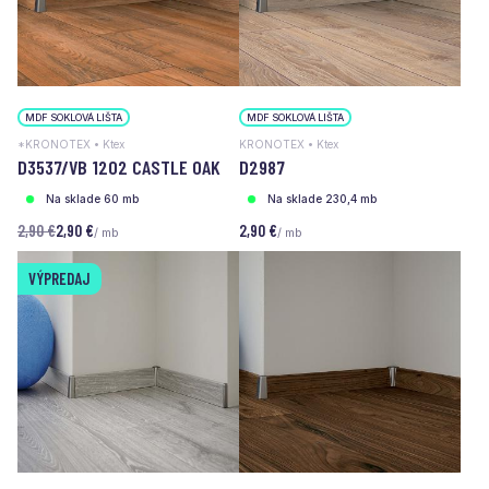
MDF SOKLOVÁ LIŠTA
MDF SOKLOVÁ LIŠTA
*KRONOTEX • Ktex
KRONOTEX • Ktex
D3537/VB 1202 CASTLE OAK
D2987
Na sklade 60 mb
Na sklade 230,4 mb
2,90 €
2,90 €
2,90 €
/ mb
/ mb
VÝPREDAJ