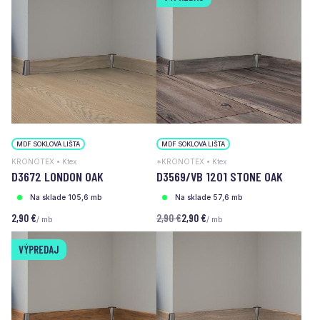
MDF SOKLOVÁ LIŠTA
MDF SOKLOVÁ LIŠTA
KRONOTEX • Ktex
*KRONOTEX • Ktex
D3672 LONDON OAK
D3569/VB 1201 STONE OAK
Na sklade 105,6 mb
Na sklade 57,6 mb
2,90 €
2,90 €
2,90 €
/ mb
/ mb
VÝPREDAJ