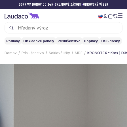
DOPRAVA DOMOV DO 24H
•
SKLADOVÉ ZÁSOBY
•
OBROVSKÝ VÝBER
Podlahy
Obkladové panely
Príslušenstvo
Doplnky
OSB dosky
Domov
Príslušenstvo
Soklové lišty
MDF
KRONOTEX • Ktex | D3