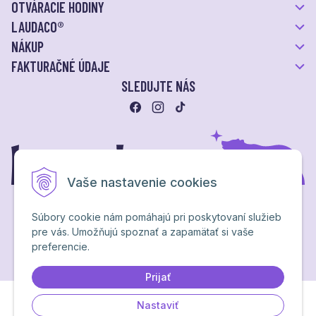
OTVÁRACIE HODINY
LAUDACO®
NÁKUP
FAKTURAČNÉ ÚDAJE
SLEDUJTE NÁS
Vaše nastavenie cookies
Súbory cookie nám pomáhajú pri poskytovaní služieb
pre vás. Umožňujú spoznať a zapamätať si vaše
Ochrana osobných údajov
preferencie.
NextShop
&
e-shop Pohoda Connector
by
NextCom s.r.o.
Brand & webdesign by
Studio PARADA™
Prijať
Nastaviť