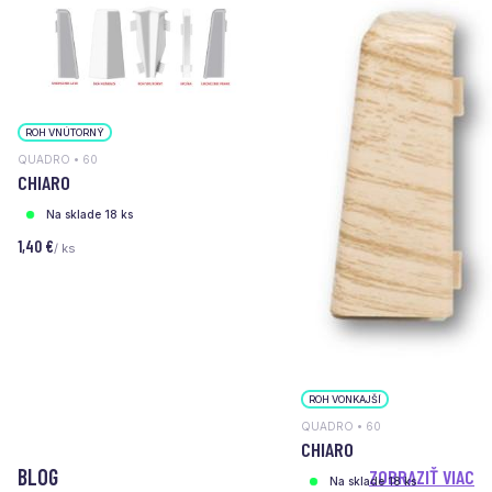
ROH VNÚTORNÝ
QUADRO • 60
CHIARO
Na sklade 18 ks
1,40 €
/ ks
ROH VONKAJŠÍ
QUADRO • 60
CHIARO
BLOG
ZOBRAZIŤ VIAC
Na sklade 18 ks