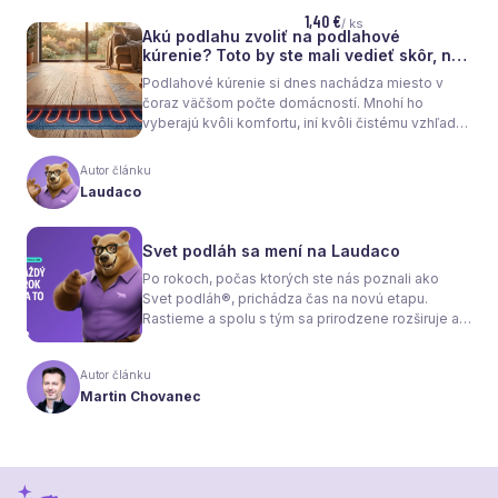
1,40 €
/ ks
Akú podlahu zvoliť na podlahové
kúrenie? Toto by ste mali vedieť skôr, než
sa rozhodnete
Podlahové kúrenie si dnes nachádza miesto v
čoraz väčšom počte domácností. Mnohí ho
vyberajú kvôli komfortu, iní kvôli čistému vzhľadu
interiéru bez radiátorov. Menej sa však hovorí o
tom, že samotné kúrenie je len polovica úspechu.
Autor článku
Tou druhou je správne zvolená podlaha. Nie
Laudaco
každý materiál totiž dokáže teplo prepúšťať
rovnako efektívne. A práve to má zásadný vplyv
nielen na pocit tepla v miestnosti, ale aj na
Svet podláh sa mení na Laudaco
spotrebu energie a celkové fungovanie kúrenia.
Po rokoch, počas ktorých ste nás poznali ako
Svet podláh®, prichádza čas na novú etapu.
Rastieme a spolu s tým sa prirodzene rozširuje aj
naša ponuka. Odteraz sa preto predstavujeme
pod menom Laudaco® – s novým logom a
Autor článku
vizuálnou identitou. Naším cieľom je, aby každý
Martin Chovanec
váš krok stál za to.