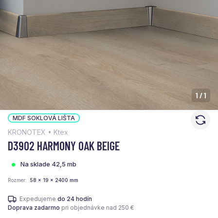
1
/
1
MDF SOKLOVÁ LIŠTA
KRONOTEX • Ktex
D3902 HARMONY OAK BEIGE
Na sklade 42,5 mb
Rozmer
58 x 19 x 2400 mm
Expedujeme
do 24 hodín
Doprava zadarmo
pri objednávke nad 250 €