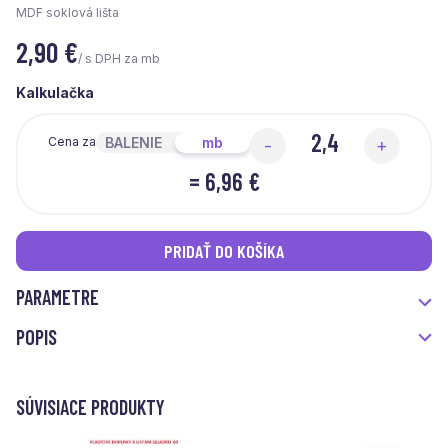
MDF soklová lišta
2,90
€
/ s DPH za mb
Kalkulačka
BALENIE
mb
Cena za
-
+
=
6,96 €
PRIDAŤ DO KOŠÍKA
PARAMETRE
POPIS
SÚVISIACE PRODUKTY