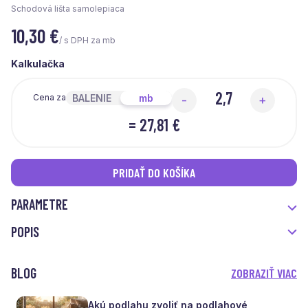
Schodová lišta samolepiaca
10,30
€
/ s DPH za mb
Kalkulačka
BALENIE
mb
Cena za
-
+
=
27,81 €
PRIDAŤ DO KOŠÍKA
PARAMETRE
POPIS
BLOG
ZOBRAZIŤ VIAC
Akú podlahu zvoliť na podlahové