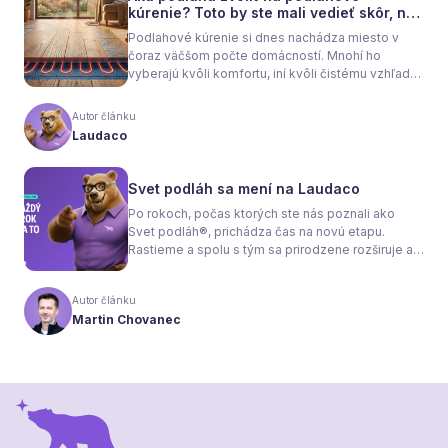
kúrenie? Toto by ste mali vedieť skôr, než
sa rozhodnete
Podlahové kúrenie si dnes nachádza miesto v
čoraz väčšom počte domácností. Mnohí ho
vyberajú kvôli komfortu, iní kvôli čistému vzhľadu
interiéru bez radiátorov. Menej sa však hovorí o
tom, že samotné kúrenie je len polovica úspechu.
Autor článku
Tou druhou je správne zvolená podlaha. Nie
Laudaco
každý materiál totiž dokáže teplo prepúšťať
rovnako efektívne. A práve to má zásadný vplyv
nielen na pocit tepla v miestnosti, ale aj na
Svet podláh sa mení na Laudaco
spotrebu energie a celkové fungovanie kúrenia.
Po rokoch, počas ktorých ste nás poznali ako
Svet podláh®, prichádza čas na novú etapu.
Rastieme a spolu s tým sa prirodzene rozširuje aj
naša ponuka. Odteraz sa preto predstavujeme
pod menom Laudaco® – s novým logom a
Autor článku
vizuálnou identitou. Naším cieľom je, aby každý
Martin Chovanec
váš krok stál za to.