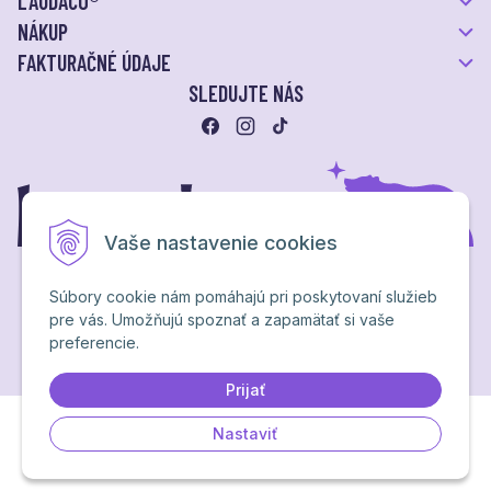
LAUDACO®
NÁKUP
FAKTURAČNÉ ÚDAJE
SLEDUJTE NÁS
Vaše nastavenie cookies
Súbory cookie nám pomáhajú pri poskytovaní služieb
pre vás. Umožňujú spoznať a zapamätať si vaše
Ochrana osobných údajov
preferencie.
NextShop
&
e-shop Pohoda Connector
by
NextCom s.r.o.
Brand & webdesign by
Studio PARADA™
Prijať
Nastaviť