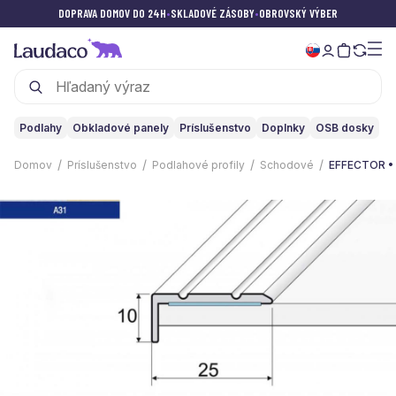
DOPRAVA DOMOV DO 24H
•
SKLADOVÉ ZÁSOBY
•
OBROVSKÝ VÝBER
Podlahy
Obkladové panely
Príslušenstvo
Doplnky
OSB dosky
Domov
Príslušenstvo
Podlahové profily
Schodové
EFFECTOR • 