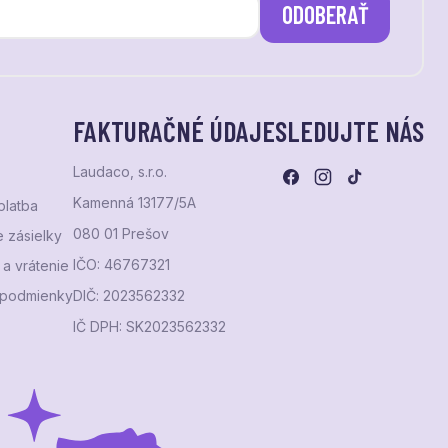
ODOBERAŤ
FAKTURAČNÉ ÚDAJE
SLEDUJTE NÁS
Laudaco, s.r.o.
Kamenná 13177/5A
platba
080 01 Prešov
 zásielky
IČO: 46767321
a vrátenie
podmienky
DIČ: 2023562332
IČ DPH: SK2023562332