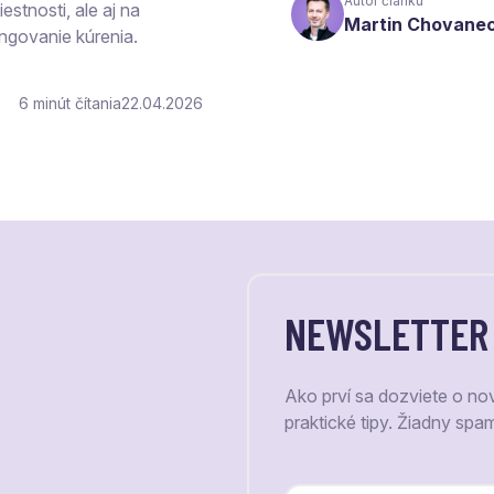
Autor článku
estnosti, ale aj na
Martin Chovane
ngovanie kúrenia.
6
čítania
22.04.2026
NEWSLETTER
Ako prví sa dozviete o no
praktické tipy. Žiadny spa