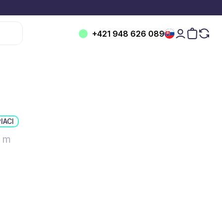
+421 948 626 089
IACI
7 m