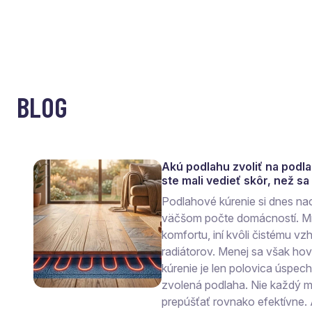
BLOG
Akú podlahu zvoliť na podl
ste mali vedieť skôr, než s
Podlahové kúrenie si dnes na
väčšom počte domácností. Mn
komfortu, iní kvôli čistému vzh
radiátorov. Menej sa však ho
kúrenie je len polovica úspec
zvolená podlaha. Nie každý ma
prepúšťať rovnako efektívne.