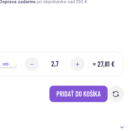
Doprava zadarmo
pri objednávke nad 250 €
=
27,81 €
-
+
mb
PRIDAŤ DO KOŠÍKA