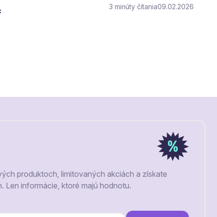
3
čítania
09.02.2026
c
vých produktoch, limitovaných akciách a získate
m. Len informácie, ktoré majú hodnotu.