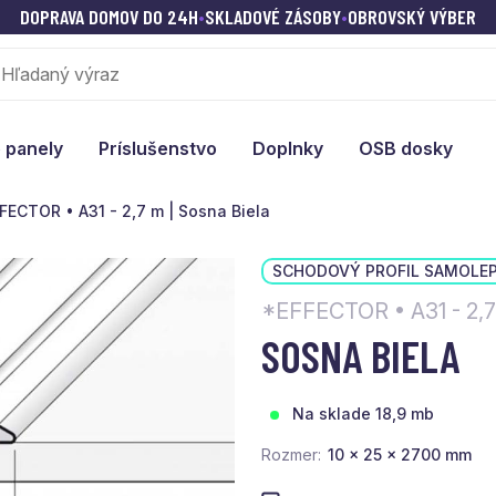
DOPRAVA DOMOV DO 24H
•
SKLADOVÉ ZÁSOBY
•
OBROVSKÝ VÝBER
 panely
Príslušenstvo
Doplnky
OSB dosky
FECTOR • A31 - 2,7 m | Sosna Biela
SCHODOVÝ PROFIL SAMOLEP
*EFFECTOR • A31 - 2,
SOSNA BIELA
Na sklade 18,9 mb
Rozmer
10 x 25 x 2700 mm