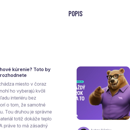
POPIS
ahové kúrenie? Toto by
a rozhodnete
chádza miesto v čoraz
ohí ho vyberajú kvôli
ľadu interiéru bez
vorí o tom, že samotné
hu. Tou druhou je správne
teriál totiž dokáže teplo
 A práve to má zásadný