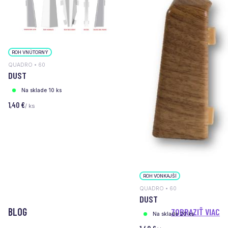
ROH VNÚTORNÝ
QUADRO • 60
DUST
Na sklade 10 ks
1,40 €
/ ks
ROH VONKAJŠÍ
QUADRO • 60
DUST
BLOG
ZOBRAZIŤ VIAC
Na sklade 20 ks