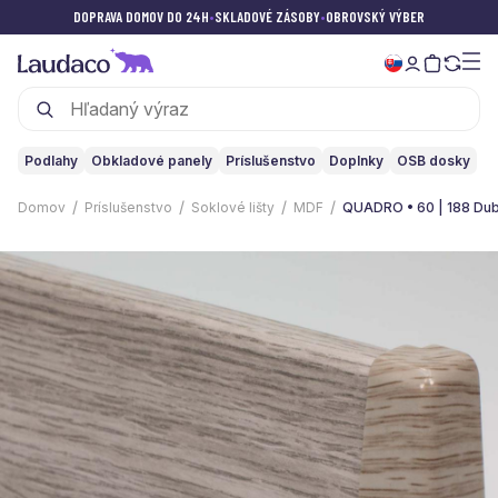
DOPRAVA DOMOV DO 24H
•
SKLADOVÉ ZÁSOBY
•
OBROVSKÝ VÝBER
Podlahy
Obkladové panely
Príslušenstvo
Doplnky
OSB dosky
Domov
Príslušenstvo
Soklové lišty
MDF
QUADRO • 60 | 188 Du