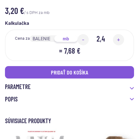
3,20
€
/ s DPH za mb
Kalkulačka
BALENIE
mb
Cena za
-
+
=
7,68 €
PRIDAŤ DO KOŠÍKA
PARAMETRE
POPIS
SÚVISIACE PRODUKTY