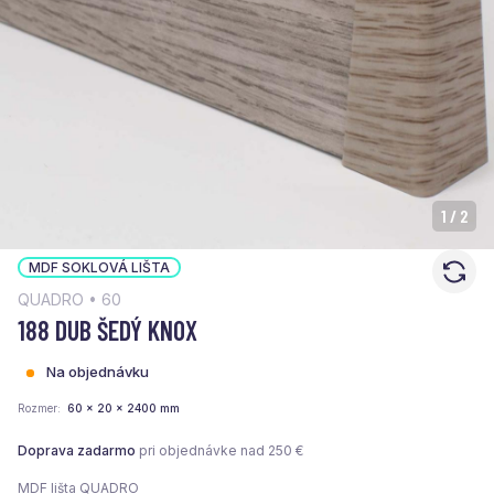
1
/
2
MDF SOKLOVÁ LIŠTA
QUADRO • 60
188 DUB ŠEDÝ KNOX
Na objednávku
Rozmer
60 x 20 x 2400 mm
Doprava zadarmo
pri objednávke nad 250 €
MDF lišta QUADRO