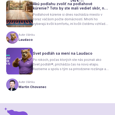
1,40 €
/ ks
Akú podlahu zvoliť na podlahové
kúrenie? Toto by ste mali vedieť skôr, než
sa rozhodnete
Podlahové kúrenie si dnes nachádza miesto v
čoraz väčšom počte domácností. Mnohí ho
vyberajú kvôli komfortu, iní kvôli čistému vzhľadu
interiéru bez radiátorov. Menej sa však hovorí o
tom, že samotné kúrenie je len polovica úspechu.
Autor článku
Tou druhou je správne zvolená podlaha. Nie
Laudaco
každý materiál totiž dokáže teplo prepúšťať
rovnako efektívne. A práve to má zásadný vplyv
nielen na pocit tepla v miestnosti, ale aj na
Svet podláh sa mení na Laudaco
spotrebu energie a celkové fungovanie kúrenia.
Po rokoch, počas ktorých ste nás poznali ako
Svet podláh®, prichádza čas na novú etapu.
Rastieme a spolu s tým sa prirodzene rozširuje aj
naša ponuka. Odteraz sa preto predstavujeme
pod menom Laudaco® – s novým logom a
Autor článku
vizuálnou identitou. Naším cieľom je, aby každý
Martin Chovanec
váš krok stál za to.