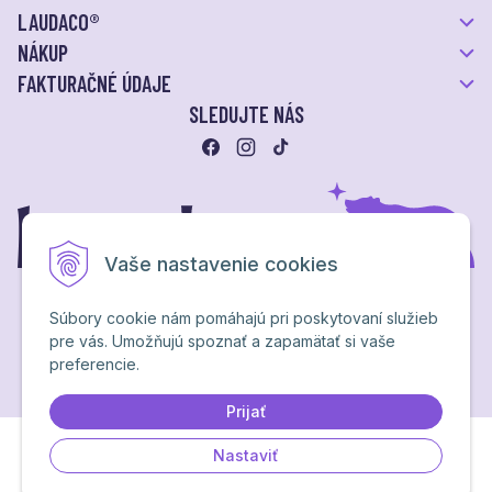
LAUDACO®
NÁKUP
FAKTURAČNÉ ÚDAJE
SLEDUJTE NÁS
Vaše nastavenie cookies
Súbory cookie nám pomáhajú pri poskytovaní služieb
pre vás. Umožňujú spoznať a zapamätať si vaše
Ochrana osobných údajov
preferencie.
NextShop
&
e-shop Pohoda Connector
by
NextCom s.r.o.
Brand & webdesign by
Studio PARADA™
Prijať
Nastaviť