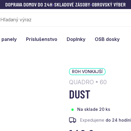
DOPRAVA DOMOV DO 24H
•
SKLADOVÉ ZÁSOBY
•
OBROVSKÝ VÝBER
 panely
Príslušenstvo
Doplnky
OSB dosky
ROH VONKAJŠÍ
QUADRO • 60
DUST
Na sklade 20 ks
Expedujeme
do 24 hodín