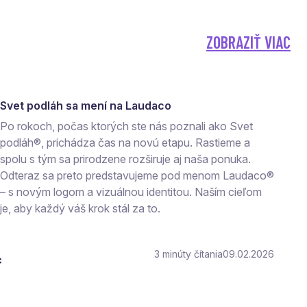
ZOBRAZIŤ VIAC
Svet podláh sa mení na Laudaco
Po rokoch, počas ktorých ste nás poznali ako Svet
podláh®, prichádza čas na novú etapu. Rastieme a
spolu s tým sa prirodzene rozširuje aj naša ponuka.
Odteraz sa preto predstavujeme pod menom Laudaco®
– s novým logom a vizuálnou identitou. Naším cieľom
je, aby každý váš krok stál za to.
3
čítania
09.02.2026
c