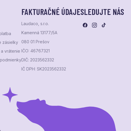
FAKTURAČNÉ ÚDAJE
SLEDUJTE NÁS
Laudaco, s.r.o.
Kamenná 13177/5A
platba
080 01 Prešov
 zásielky
IČO: 46767321
a vrátenie
podmienky
DIČ: 2023562332
IČ DPH: SK2023562332