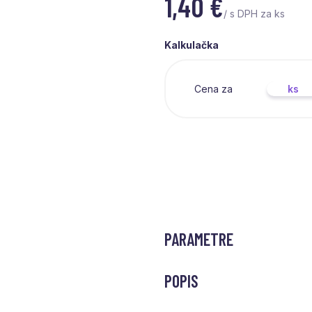
1,40
€
/ s DPH za ks
Kalkulačka
Cena za
ks
PARAMETRE
POPIS