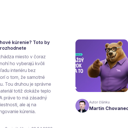
ahové kúrenie? Toto by
a rozhodnete
chádza miesto v čoraz
ohí ho vyberajú kvôli
ľadu interiéru bez
vorí o tom, že samotné
hu. Tou druhou je správne
teriál totiž dokáže teplo
 A práve to má zásadný
Autor článku
estnosti, ale aj na
Martin Chovane
ngovanie kúrenia.