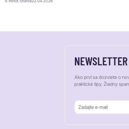
6
čítania
22.04.2026
NEWSLETTER
Ako prví sa dozviete o no
praktické tipy. Žiadny spa