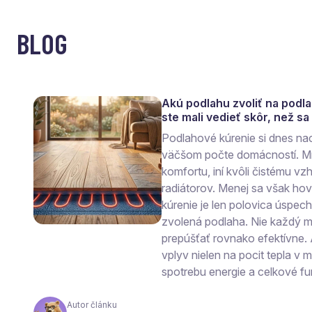
BLOG
Akú podlahu zvoliť na podl
ste mali vedieť skôr, než s
Podlahové kúrenie si dnes na
väčšom počte domácností. Mn
komfortu, iní kvôli čistému vzh
radiátorov. Menej sa však ho
kúrenie je len polovica úspec
zvolená podlaha. Nie každý ma
prepúšťať rovnako efektívne.
vplyv nielen na pocit tepla v mi
spotrebu energie a celkové fu
Autor článku