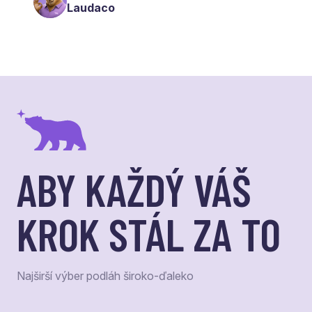
Laudaco
ABY KAŽDÝ VÁŠ
KROK STÁL ZA TO
Najširší výber podláh široko-ďaleko