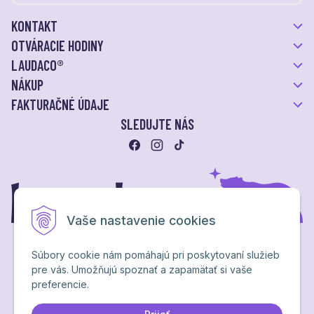
KONTAKT
OTVÁRACIE HODINY
LAUDACO®
NÁKUP
FAKTURAČNÉ ÚDAJE
SLEDUJTE NÁS
Vaše nastavenie cookies
Súbory cookie nám pomáhajú pri poskytovaní služieb
pre vás. Umožňujú spoznať a zapamätať si vaše
Ochrana osobných údajov
preferencie.
NextShop
&
e-shop Pohoda Connector
by
NextCom s.r.o.
Brand & webdesign by
Studio PARADA™