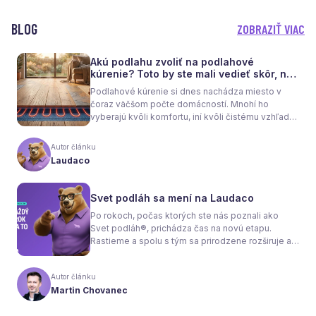
BLOG
ZOBRAZIŤ VIAC
Akú podlahu zvoliť na podlahové
kúrenie? Toto by ste mali vedieť skôr, než
sa rozhodnete
Podlahové kúrenie si dnes nachádza miesto v
čoraz väčšom počte domácností. Mnohí ho
vyberajú kvôli komfortu, iní kvôli čistému vzhľadu
interiéru bez radiátorov. Menej sa však hovorí o
tom, že samotné kúrenie je len polovica úspechu.
Autor článku
Tou druhou je správne zvolená podlaha. Nie
Laudaco
každý materiál totiž dokáže teplo prepúšťať
rovnako efektívne. A práve to má zásadný vplyv
nielen na pocit tepla v miestnosti, ale aj na
Svet podláh sa mení na Laudaco
spotrebu energie a celkové fungovanie kúrenia.
Po rokoch, počas ktorých ste nás poznali ako
Svet podláh®, prichádza čas na novú etapu.
Rastieme a spolu s tým sa prirodzene rozširuje aj
naša ponuka. Odteraz sa preto predstavujeme
pod menom Laudaco® – s novým logom a
Autor článku
vizuálnou identitou. Naším cieľom je, aby každý
Martin Chovanec
váš krok stál za to.