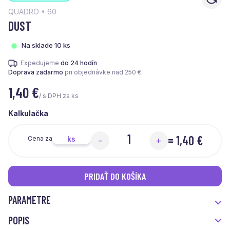
QUADRO • 60
DUST
Na sklade 10 ks
Expedujeme
do 24 hodín
Doprava zadarmo
pri objednávke nad 250 €
1,40
€
/ s DPH za ks
Kalkulačka
=
1,40 €
ks
Cena za
-
+
PRIDAŤ DO KOŠÍKA
PARAMETRE
POPIS