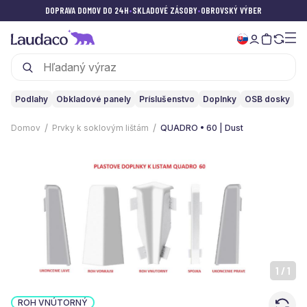
DOPRAVA DOMOV DO 24H
•
SKLADOVÉ ZÁSOBY
•
OBROVSKÝ VÝBER
Podlahy
Obkladové panely
Príslušenstvo
Doplnky
OSB dosky
Domov
Prvky k soklovým lištám
QUADRO • 60 | Dust
1
/
1
ROH VNÚTORNÝ