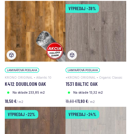
VÝPREDAJ
-39%
LAMINÁTOVÁ PODLAHA
LAMINÁTOVÁ PODLAHA
KRONO ORIGINAL • Atlantic 10
*KRONO ORIGINAL • Organic Classic
K412 DOUBLOON OAK
1531 BALTIC OAK
Na sklade 233,85 m2
Na sklade 13,32 m2
18,50 €
19,60 €
11,90 €
/ m2
/ m2
VÝPREDAJ
-22%
VÝPREDAJ
-24%