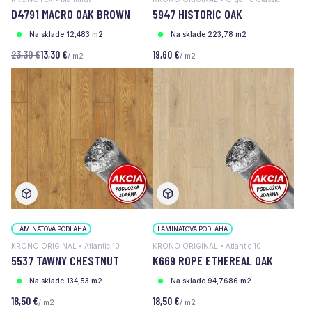
D4791 MACRO OAK BROWN
5947 HISTORIC OAK
Na sklade 12,483 m2
Na sklade 223,78 m2
23,30 €
13,30 €
19,60 €
/ m2
/ m2
LAMINÁTOVÁ PODLAHA
LAMINÁTOVÁ PODLAHA
KRONO ORIGINAL • Atlantic 10
KRONO ORIGINAL • Atlantic 10
5537 TAWNY CHESTNUT
K669 ROPE ETHEREAL OAK
Na sklade 134,53 m2
Na sklade 94,7686 m2
18,50 €
18,50 €
/ m2
/ m2