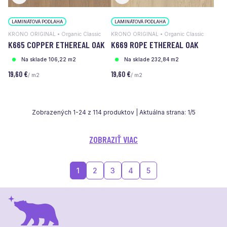
LAMINÁTOVÁ PODLAHA
LAMINÁTOVÁ PODLAHA
KRONO ORIGINAL • Organic Classic
KRONO ORIGINAL • Organic Classic
K665 COPPER ETHEREAL OAK
K669 ROPE ETHEREAL OAK
Na sklade 106,22 m2
Na sklade 232,84 m2
19,60 €
19,60 €
/ m2
/ m2
Zobrazených
1
-
24
z
114
produktov | Aktuálna strana:
1
/
5
ZOBRAZIŤ VIAC
1
2
3
4
5