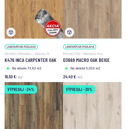
LAMINÁTOVÁ PODLAHA
LAMINÁTOVÁ PODLAHA
KRONO ORIGINAL • Atlantic 10
KRONOTEX • Mammut Plus
K476 INCA CARPENTER OAK
D3669 MACRO OAK BEIGE
Na sklade 73,62 m2
Na sklade 0,002 m2
18,50 €
24,40 €
/ m2
/ m2
VÝPREDAJ
-24%
VÝPREDAJ
-39%