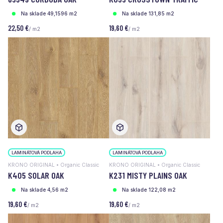
Na sklade 49,1596 m2
Na sklade 131,85 m2
22,50 €
19,60 €
/ m2
/ m2
LAMINÁTOVÁ PODLAHA
LAMINÁTOVÁ PODLAHA
KRONO ORIGINAL • Organic Classic
KRONO ORIGINAL • Organic Classic
K405 SOLAR OAK
K231 MISTY PLAINS OAK
Na sklade 4,56 m2
Na sklade 122,08 m2
19,60 €
19,60 €
/ m2
/ m2