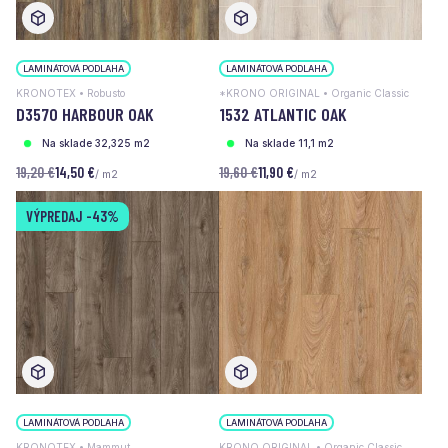
LAMINÁTOVÁ PODLAHA
LAMINÁTOVÁ PODLAHA
KRONOTEX • Robusto
*KRONO ORIGINAL • Organic Classic
D3570 HARBOUR OAK
1532 ATLANTIC OAK
Na sklade 32,325 m2
Na sklade 11,1 m2
19,20 €
14,50 €
19,60 €
11,90 €
/ m2
/ m2
VÝPREDAJ
-43%
LAMINÁTOVÁ PODLAHA
LAMINÁTOVÁ PODLAHA
KRONOTEX • Mammut
KRONO ORIGINAL • Organic Classic