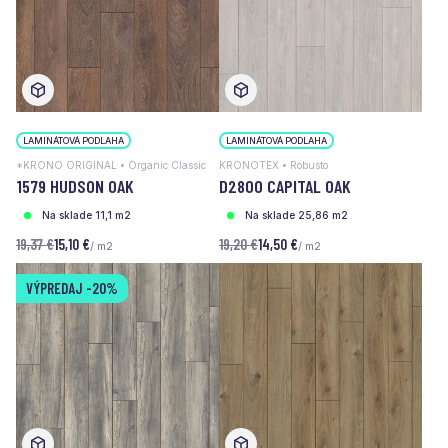
LAMINÁTOVÁ PODLAHA
LAMINÁTOVÁ PODLAHA
*KRONO ORIGINAL • Organic Classic
KRONOTEX • Robusto
1579 HUDSON OAK
D2800 CAPITAL OAK
Na sklade 11,1 m2
Na sklade 25,86 m2
19,37 €
15,10 €
19,20 €
14,50 €
/ m2
/ m2
VÝPREDAJ
-20%