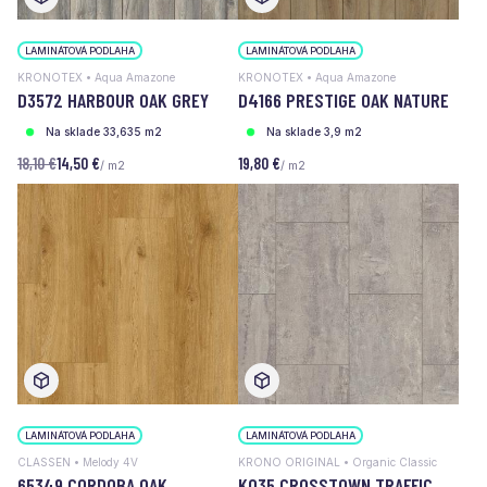
LAMINÁTOVÁ PODLAHA
LAMINÁTOVÁ PODLAHA
KRONOTEX • Aqua Amazone
KRONOTEX • Aqua Amazone
D3572 HARBOUR OAK GREY
D4166 PRESTIGE OAK NATURE
Na sklade 33,635 m2
Na sklade 3,9 m2
18,10 €
14,50 €
19,80 €
/ m2
/ m2
LAMINÁTOVÁ PODLAHA
LAMINÁTOVÁ PODLAHA
CLASSEN • Melody 4V
KRONO ORIGINAL • Organic Classic
65349 CORDOBA OAK
K035 CROSSTOWN TRAFFIC