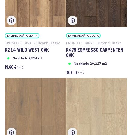
LAMINÁTOVÁ PODLAHA
LAMINÁTOVÁ PODLAHA
KRONO ORIGINAL • Organic Classic
KRONO ORIGINAL • Organic Classic
K224 WILD WEST OAK
K479 ESPRESSO CARPENTER
OAK
Na sklade 4,324 m2
Na sklade 20,227 m2
19,60 €
/ m2
19,60 €
/ m2