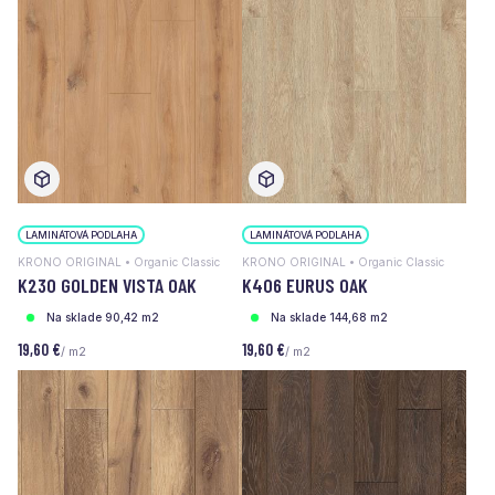
LAMINÁTOVÁ PODLAHA
LAMINÁTOVÁ PODLAHA
KRONO ORIGINAL • Organic Classic
KRONO ORIGINAL • Organic Classic
K230 GOLDEN VISTA OAK
K406 EURUS OAK
Na sklade 90,42 m2
Na sklade 144,68 m2
19,60 €
19,60 €
/ m2
/ m2