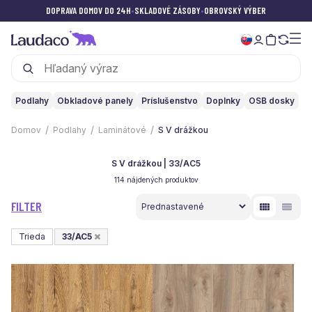
DOPRAVA DOMOV DO 24H
•
SKLADOVÉ ZÁSOBY
•
OBROVSKÝ VÝBER
Podlahy
Obkladové panely
Príslušenstvo
Doplnky
OSB dosky
Domov
Podlahy
Laminátové
S V drážkou
S V drážkou | 33/AC5
114 nájdených produktov
FILTER
Trieda
33/AC5