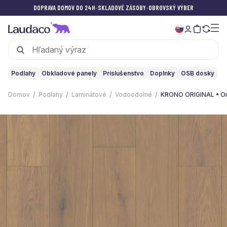
DOPRAVA DOMOV DO 24H
•
SKLADOVÉ ZÁSOBY
•
OBROVSKÝ VÝBER
Podlahy
Obkladové panely
Príslušenstvo
Doplnky
OSB dosky
Domov
Podlahy
Laminátové
Vodoodolné
KRONO ORIGINAL • Org