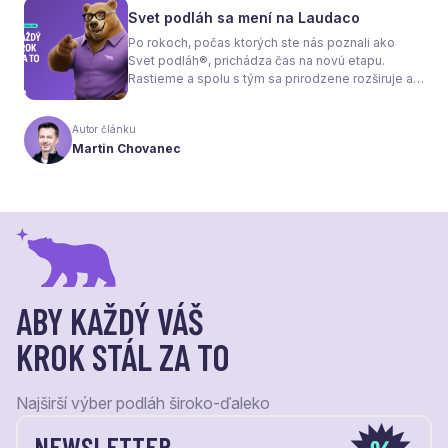
nielen na pocit tepla v miestnosti, ale aj na
Svet podláh sa mení na Laudaco
spotrebu energie a celkové fungovanie kúrenia.
Po rokoch, počas ktorých ste nás poznali ako
Svet podláh®, prichádza čas na novú etapu.
Rastieme a spolu s tým sa prirodzene rozširuje aj
naša ponuka. Odteraz sa preto predstavujeme
pod menom Laudaco® – s novým logom a
Autor článku
vizuálnou identitou. Naším cieľom je, aby každý
Martin Chovanec
váš krok stál za to.
ABY KAŽDÝ VÁŠ
KROK STÁL ZA TO
Najširší výber podláh široko-ďaleko
NEWSLETTER