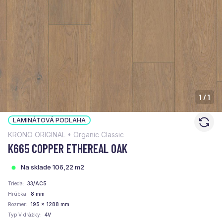
1
/
1
LAMINÁTOVÁ PODLAHA
KRONO ORIGINAL • Organic Classic
K665 COPPER ETHEREAL OAK
Na sklade 106,22 m2
Trieda
33/AC5
Hrúbka
8 mm
Rozmer
195 x 1288 mm
Typ V drážky
4V