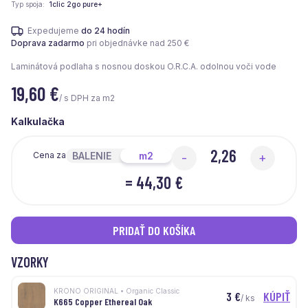
Typ spoja
1clic 2go pure+
Expedujeme
do 24 hodín
Doprava zadarmo
pri objednávke nad 250 €
Laminátová podlaha s nosnou doskou O.R.C.A. odolnou voči vode
19,60
€
/ s DPH za m2
Kalkulačka
BALENIE
m2
Cena za
-
+
=
44,30 €
PRIDAŤ DO KOŠÍKA
VZORKY
KRONO ORIGINAL • Organic Classic
3
€
KÚPIŤ
/ ks
K665 Copper Ethereal Oak