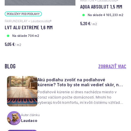
ARBITON • Laudacoustiq®
AQUA ABSOLUT 1,5 MM
PODLOŽKY POD PODLAHY
Na sklade 4 165,233 m2
FAIRUNDERLAY • Laudacoustiq®
5,20 €
/ m2
LVT ALU EXTREME 1,6 MM
Na sklade 704 m2
5,05 €
/ m2
BLOG
ZOBRAZIŤ VIAC
Akú podlahu zvoliť na podlahové
kúrenie? Toto by ste mali vedieť skôr, než
sa rozhodnete
Podlahové kúrenie si dnes nachádza miesto v
čoraz väčšom počte domácností. Mnohí ho
vyberajú kvôli komfortu, iní kvôli čistému vzhľadu
interiéru bez radiátorov. Menej sa však hovorí o
tom, že samotné kúrenie je len polovica úspechu.
Autor článku
Tou druhou je správne zvolená podlaha. Nie
Laudaco
každý materiál totiž dokáže teplo prepúšťať
rovnako efektívne. A práve to má zásadný vplyv