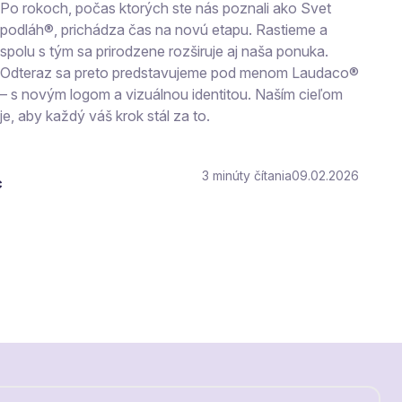
Po rokoch, počas ktorých ste nás poznali ako Svet
podláh®, prichádza čas na novú etapu. Rastieme a
spolu s tým sa prirodzene rozširuje aj naša ponuka.
Odteraz sa preto predstavujeme pod menom Laudaco®
– s novým logom a vizuálnou identitou. Naším cieľom
je, aby každý váš krok stál za to.
3
čítania
09.02.2026
c