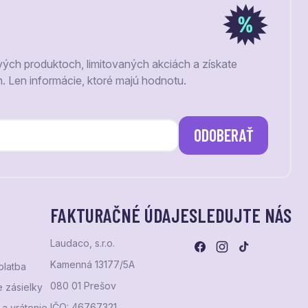
vých produktoch, limitovaných akciách a získate
m. Len informácie, ktoré majú hodnotu.
ODOBERAŤ
FAKTURAČNÉ ÚDAJE
SLEDUJTE NÁS
Laudaco, s.r.o.
Kamenná 13177/5A
platba
080 01 Prešov
 zásielky
IČO: 46767321
a vrátenie