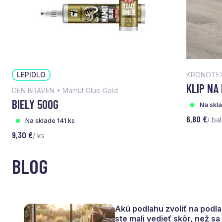
LEPIDLO
KRONOTEX
KLIP NA
DEN BRAVEN • Mamut Glue Gold
BIELY 500G
Na skl
6,80 €
/ bal
Na sklade 141 ks
9,30 €
/ ks
BLOG
Akú podlahu zvoliť na podl
ste mali vedieť skôr, než s