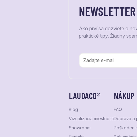
NEWSLETTER
Ako prví sa dozviete o no
praktické tipy. Žiadny spa
LAUDACO®
NÁKUP
Blog
FAQ
Vizualizácia miestnosti
Doprava a 
Showroom
Poškodenie
Kontakt
Reklamácia 