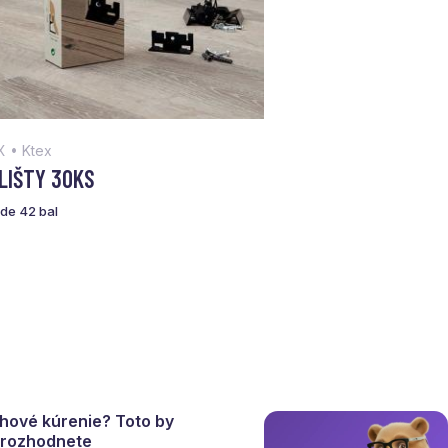
 • Ktex
 LIŠTY 30KS
ade 42 bal
ahové kúrenie? Toto by
a rozhodnete