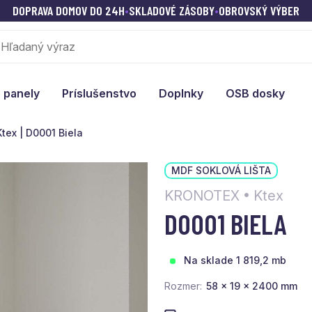
DOPRAVA DOMOV DO 24H
•
SKLADOVÉ ZÁSOBY
•
OBROVSKÝ VÝBER
 panely
Príslušenstvo
Doplnky
OSB dosky
ex | D0001 Biela
MDF SOKLOVÁ LIŠTA
KRONOTEX • Ktex
D0001 BIELA
Na sklade 1 819,2 mb
Rozmer
58 x 19 x 2400 mm