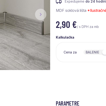
Expedujeme
do 24 hodín
MDF soklová lišta
*
Ilustračn
2,90
€
/ s DPH za mb
Kalkulačka
Cena za
BALENIE
PARAMETRE