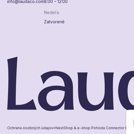
info@laudaco.com
8:00 – 12:00
Nedeľa
Zatvorené
Ochrana osobných údajov
•
NextShop
&
e-shop Pohoda Connector
by
N