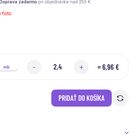
Doprava zadarmo
pri objednávke nad 250 €
é foto
=
6,96 €
-
+
mb
PRIDAŤ DO KOŠÍKA