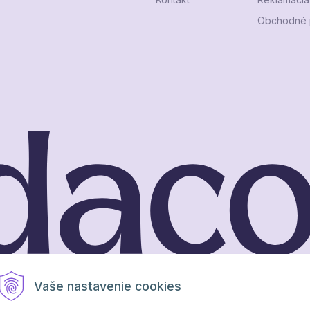
Obchodné 
Vaše nastavenie cookies
extCom s.r.o.
Brand & webdesign by
Studio PARADA™