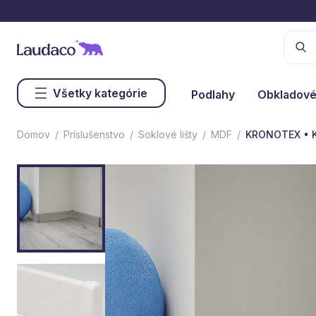
Všetky kategórie
Podlahy
Obkladové
Domov
Príslušenstvo
Soklové lišty
MDF
KRONOTEX • Kt