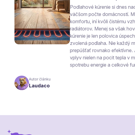
Podlahové kúrenie si dnes na
väčšom počte domácností. Mn
komfortu, iní kvôli čistému vzh
radiátorov. Menej sa však ho
kúrenie je len polovica úspec
zvolená podlaha. Nie každý ma
prepúšťať rovnako efektívne.
vplyv nielen na pocit tepla v mi
spotrebu energie a celkové fu
Autor článku
Laudaco