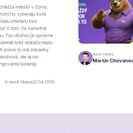
chádza miesto v čoraz
ohí ho vyberajú kvôli
ľadu interiéru bez
vorí o tom, že samotné
hu. Tou druhou je správne
teriál totiž dokáže teplo
 A práve to má zásadný
Autor článku
estnosti, ale aj na
Martin Chovane
ngovanie kúrenia.
6
čítania
22.04.2026