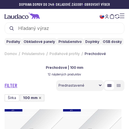
DOPRAVA DOMOV DO 24H
•
SKLADOVÉ ZÁSOBY
•
OBROVSKÝ VÝBER
Podlahy
Obkladové panely
Príslušenstvo
Doplnky
OSB dosky
Domov
Príslušenstvo
Podlahové profily
Prechodové
Prechodové | 100 mm
12 nájdených produktov
FILTER
Šírka
100 mm