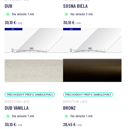
DUB
SOSNA BIELA
Na sklade 1 mb
Na sklade 3 mb
30,10 €
30,10 €
/ mb
/ mb
PRECHODOVÝ PROFIL SAMOLEPIACI
PRECHODOVÝ PROFIL SAMOLEPIACI
EFFECTOR • A72
EFFECTOR • A72
DUB VANILLA
BRONZ
Na sklade 1 mb
Na sklade 1 mb
30,10 €
28,45 €
/ mb
/ mb