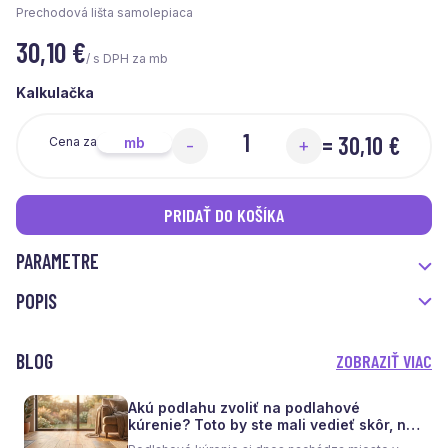
Prechodová lišta samolepiaca
30,10
€
/ s DPH za mb
Kalkulačka
=
30,10 €
mb
Cena za
-
+
PRIDAŤ DO KOŠÍKA
PARAMETRE
POPIS
BLOG
ZOBRAZIŤ VIAC
Akú podlahu zvoliť na podlahové
kúrenie? Toto by ste mali vedieť skôr, než
sa rozhodnete