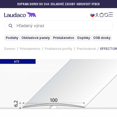
DOPRAVA DOMOV DO 24H
•
SKLADOVÉ ZÁSOBY
•
OBROVSKÝ VÝBER
Podlahy
Obkladové panely
Príslušenstvo
Doplnky
OSB dosky
Domov
Príslušenstvo
Podlahové profily
Prechodové
EFFECTOR 