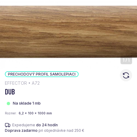
1
/
1
PRECHODOVÝ PROFIL SAMOLEPIACI
EFFECTOR • A72
DUB
Na sklade 1 mb
Rozmer
6,2 x 100 x 1000 mm
Expedujeme
do 24 hodín
Doprava zadarmo
pri objednávke nad 250 €