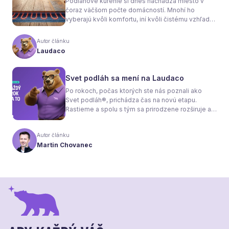
Podlahové kúrenie si dnes nachádza miesto v
čoraz väčšom počte domácností. Mnohí ho
vyberajú kvôli komfortu, iní kvôli čistému vzhľadu
interiéru bez radiátorov. Menej sa však hovorí o
tom, že samotné kúrenie je len polovica úspechu.
Autor článku
Tou druhou je správne zvolená podlaha. Nie
Laudaco
každý materiál totiž dokáže teplo prepúšťať
rovnako efektívne. A práve to má zásadný vplyv
nielen na pocit tepla v miestnosti, ale aj na
Svet podláh sa mení na Laudaco
spotrebu energie a celkové fungovanie kúrenia.
Po rokoch, počas ktorých ste nás poznali ako
Svet podláh®, prichádza čas na novú etapu.
Rastieme a spolu s tým sa prirodzene rozširuje aj
naša ponuka. Odteraz sa preto predstavujeme
pod menom Laudaco® – s novým logom a
Autor článku
vizuálnou identitou. Naším cieľom je, aby každý
Martin Chovanec
váš krok stál za to.