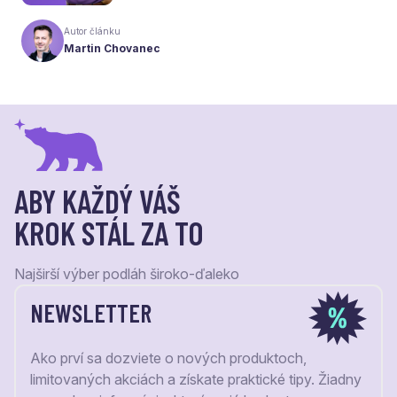
naša ponuka. Odteraz sa preto predstavujeme
pod menom Laudaco® – s novým logom a
Autor článku
vizuálnou identitou. Naším cieľom je, aby každý
Martin Chovanec
váš krok stál za to.
ABY KAŽDÝ VÁŠ
KROK STÁL ZA TO
Najširší výber podláh široko-ďaleko
NEWSLETTER
Ako prví sa dozviete o nových produktoch,
limitovaných akciách a získate praktické tipy. Žiadny