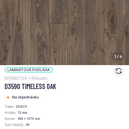
1
/
4
LAMINÁTOVÁ PODLAHA
KRONOTEX • Robusto
D3590 TIMELESS OAK
Na objednávku
Trieda
33/AC5
Hrúbka
12 mm
Rozmer
188 x 1375 mm
Typ V drážky
4V