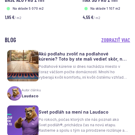
Na sklade 5 070 m2
Na sklade 1 107 m2
1,95 €
4,55 €
/ m2
/ m2
BLOG
ZOBRAZIŤ VIAC
Akú podlahu zvoliť na podlahové
kúrenie? Toto by ste mali vedieť skôr, než
sa rozhodnete
Podlahové kúrenie si dnes nachádza miesto v
čoraz väčšom počte domácností. Mnohí ho
vyberajú kvôli komfortu, iní kvôli čistému vzhľadu
interiéru bez radiátorov. Menej sa však hovorí o
tom, že samotné kúrenie je len polovica úspechu.
Autor článku
Tou druhou je správne zvolená podlaha. Nie
Laudaco
každý materiál totiž dokáže teplo prepúšťať
rovnako efektívne. A práve to má zásadný vplyv
nielen na pocit tepla v miestnosti, ale aj na
Svet podláh sa mení na Laudaco
spotrebu energie a celkové fungovanie kúrenia.
Po rokoch, počas ktorých ste nás poznali ako
Svet podláh®, prichádza čas na novú etapu.
Rastieme a spolu s tým sa prirodzene rozširuje aj