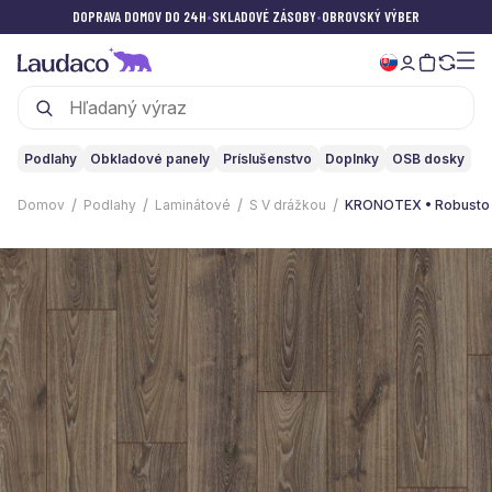
DOPRAVA DOMOV DO 24H
•
SKLADOVÉ ZÁSOBY
•
OBROVSKÝ VÝBER
Podlahy
Obkladové panely
Príslušenstvo
Doplnky
OSB dosky
Domov
Podlahy
Laminátové
S V drážkou
KRONOTEX • Robusto 