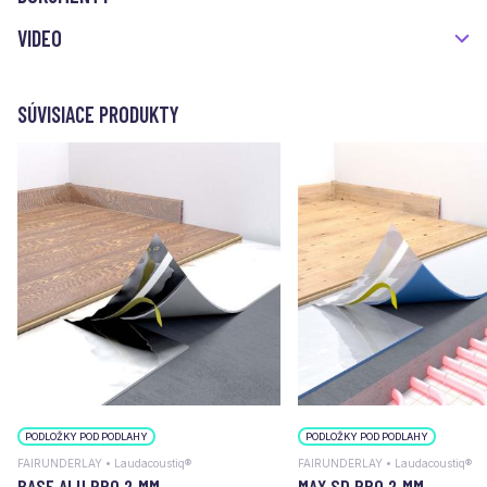
VIDEO
SÚVISIACE PRODUKTY
PODLOŽKY POD PODLAHY
PODLOŽKY POD PODLAHY
FAIRUNDERLAY • Laudacoustiq®
FAIRUNDERLAY • Laudacoustiq®
BASE ALU PRO 2 MM
MAX SD PRO 2 MM