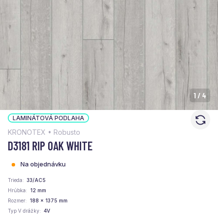
1
/
4
LAMINÁTOVÁ PODLAHA
KRONOTEX • Robusto
D3181 RIP OAK WHITE
Na objednávku
Trieda
33/AC5
Hrúbka
12 mm
Rozmer
188 x 1375 mm
Typ V drážky
4V