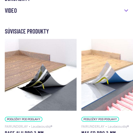
VIDEO
SÚVISIACE PRODUKTY
PODLOŽKY POD PODLAHY
PODLOŽKY POD PODLAHY
FAIRUNDERLAY • Laudacoustiq®
FAIRUNDERLAY • Laudacoustiq®
BASE ALU PRO 2 MM
MAX SD PRO 2 MM