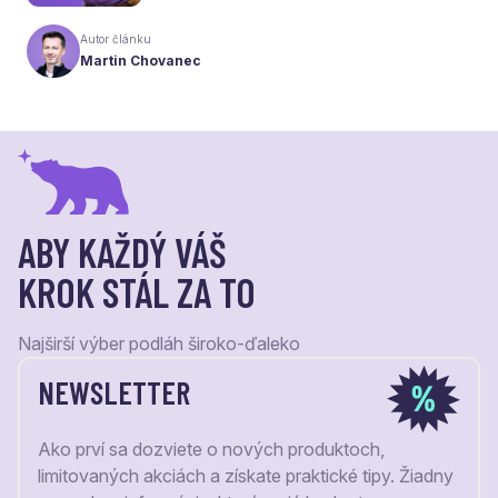
naša ponuka. Odteraz sa preto predstavujeme
pod menom Laudaco® – s novým logom a
Autor článku
vizuálnou identitou. Naším cieľom je, aby každý
Martin Chovanec
váš krok stál za to.
ABY KAŽDÝ VÁŠ
KROK STÁL ZA TO
Najširší výber podláh široko-ďaleko
NEWSLETTER
Ako prví sa dozviete o nových produktoch,
limitovaných akciách a získate praktické tipy. Žiadny