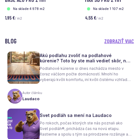
Na sklade 4 978 m2
Na sklade 1 107 m2
1,95 €
4,55 €
/ m2
/ m2
BLOG
ZOBRAZIŤ VIAC
Akú podlahu zvoliť na podlahové
kúrenie? Toto by ste mali vedieť skôr, než
sa rozhodnete
Podlahové kúrenie si dnes nachádza miesto v
čoraz väčšom počte domácností. Mnohí ho
vyberajú kvôli komfortu, iní kvôli čistému vzhľadu
interiéru bez radiátorov. Menej sa však hovorí o
tom, že samotné kúrenie je len polovica úspechu.
Autor článku
Tou druhou je správne zvolená podlaha. Nie
Laudaco
každý materiál totiž dokáže teplo prepúšťať
rovnako efektívne. A práve to má zásadný vplyv
nielen na pocit tepla v miestnosti, ale aj na
Svet podláh sa mení na Laudaco
spotrebu energie a celkové fungovanie kúrenia.
Po rokoch, počas ktorých ste nás poznali ako
Svet podláh®, prichádza čas na novú etapu.
Rastieme a spolu s tým sa prirodzene rozširuje aj