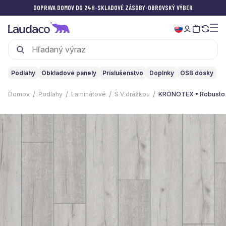
DOPRAVA DOMOV DO 24H
•
SKLADOVÉ ZÁSOBY
•
OBROVSKÝ VÝBER
Podlahy
Obkladové panely
Príslušenstvo
Doplnky
OSB dosky
Domov
Podlahy
Laminátové
S V drážkou
KRONOTEX • Robusto |