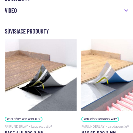
VIDEO
SÚVISIACE PRODUKTY
PODLOŽKY POD PODLAHY
PODLOŽKY POD PODLAHY
FAIRUNDERLAY • Laudacoustiq®
FAIRUNDERLAY • Laudacoustiq®
BASE ALU PRO 2 MM
MAX SD PRO 2 MM