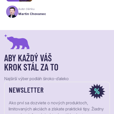
naša ponuka. Odteraz sa preto predstavujeme
pod menom Laudaco® – s novým logom a
Autor článku
vizuálnou identitou. Naším cieľom je, aby každý
Martin Chovanec
váš krok stál za to.
ABY KAŽDÝ VÁŠ
KROK STÁL ZA TO
Najširší výber podláh široko-ďaleko
NEWSLETTER
Ako prví sa dozviete o nových produktoch,
limitovaných akciách a získate praktické tipy. Žiadny