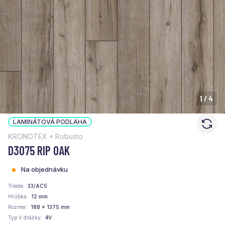
1
/
4
LAMINÁTOVÁ PODLAHA
KRONOTEX • Robusto
D3075 RIP OAK
Na objednávku
Trieda
33/AC5
Hrúbka
12 mm
Rozmer
188 x 1375 mm
Typ V drážky
4V