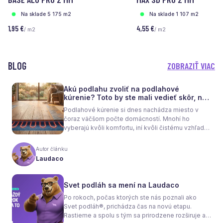
Na sklade 5 175 m2
Na sklade 1 107 m2
1,95 €
4,55 €
/ m2
/ m2
BLOG
ZOBRAZIŤ VIAC
Akú podlahu zvoliť na podlahové
kúrenie? Toto by ste mali vedieť skôr, než
sa rozhodnete
Podlahové kúrenie si dnes nachádza miesto v
čoraz väčšom počte domácností. Mnohí ho
vyberajú kvôli komfortu, iní kvôli čistému vzhľadu
interiéru bez radiátorov. Menej sa však hovorí o
tom, že samotné kúrenie je len polovica úspechu.
Autor článku
Tou druhou je správne zvolená podlaha. Nie
Laudaco
každý materiál totiž dokáže teplo prepúšťať
rovnako efektívne. A práve to má zásadný vplyv
nielen na pocit tepla v miestnosti, ale aj na
Svet podláh sa mení na Laudaco
spotrebu energie a celkové fungovanie kúrenia.
Po rokoch, počas ktorých ste nás poznali ako
Svet podláh®, prichádza čas na novú etapu.
Rastieme a spolu s tým sa prirodzene rozširuje aj