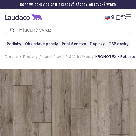
DOPRAVA DOMOV DO 24H
•
SKLADOVÉ ZÁSOBY
•
OBROVSKÝ VÝBER
Podlahy
Obkladové panely
Príslušenstvo
Doplnky
OSB dosky
Domov
Podlahy
Laminátové
S V drážkou
KRONOTEX • Robusto 