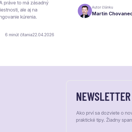
 A práve to má zásadný
Autor článku
estnosti, ale aj na
Martin Chovane
ngovanie kúrenia.
6
čítania
22.04.2026
NEWSLETTER
Ako prví sa dozviete o no
praktické tipy. Žiadny spa