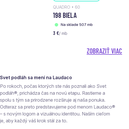
QUADRO • 60
198 BIELA
Na sklade 507 mb
3 €
/ mb
ZOBRAZIŤ VIAC
Svet podláh sa mení na Laudaco
Po rokoch, počas ktorých ste nás poznali ako Svet
podláh®, prichádza čas na novú etapu. Rastieme a
spolu s tým sa prirodzene rozširuje aj naša ponuka.
Odteraz sa preto predstavujeme pod menom Laudaco®
– s novým logom a vizuálnou identitou. Naším cieľom
je, aby každý váš krok stál za to.