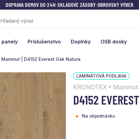
DOPRAVA DOMOV DO 24H
•
SKLADOVÉ ZÁSOBY
•
OBROVSKÝ VÝBER
 panely
Príslušenstvo
Doplnky
OSB dosky
Mammut | D4152 Everest Oak Nature
LAMINÁTOVÁ PODLAHA
KRONOTEX • Mammut
D4152 EVERES
Na objednávku