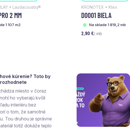
LAY • Laudacoustiq®
KRONOTEX • Ktex
PRO 2 MM
D0001 BIELA
ade 1 107 m2
Na sklade 1 819,2 mb
2,90 €
/ mb
ahové kúrenie? Toto by
a rozhodnete
chádza miesto v čoraz
ohí ho vyberajú kvôli
ľadu interiéru bez
vorí o tom, že samotné
hu. Tou druhou je správne
teriál totiž dokáže teplo