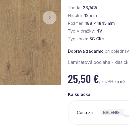
Trieda
33/AC5
Hrúbka
12 mm
Rozmer
188 x 1845 mm
Typ V drážky
4V
Typ spoja
5G Clic
Doprava zadarmo
pri objedná
Laminátová podlaha - klasick
25,50
€
/ s DPH za m2
Kalkulačka
Cena za
BALENIE