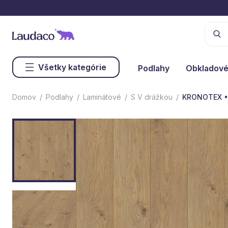
Všetky kategórie
Podlahy
Obkladové
Domov
Podlahy
Laminátové
S V drážkou
KRONOTEX • 