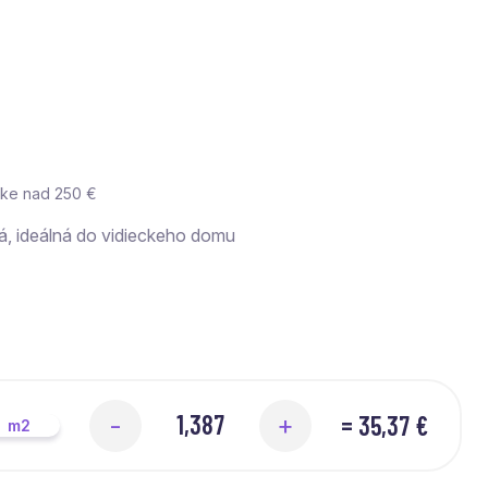
vke nad 250 €
á, ideálná do vidieckeho domu
=
35,37 €
-
+
m2