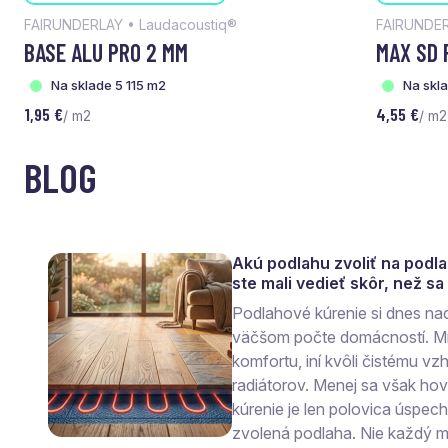
FAIRUNDERLAY • Laudacoustiq®
FAIRUNDER
BASE ALU PRO 2 MM
MAX SD 
Na sklade 5 115 m2
Na skl
1,95 €
4,55 €
/ m2
/ m2
BLOG
Akú podlahu zvoliť na podl
ste mali vedieť skôr, než s
Podlahové kúrenie si dnes na
väčšom počte domácností. Mn
komfortu, iní kvôli čistému vzh
radiátorov. Menej sa však ho
kúrenie je len polovica úspec
zvolená podlaha. Nie každý ma