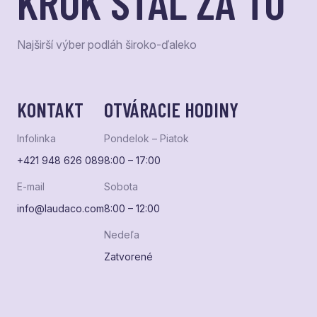
KROK STÁL ZA TO
Najširší výber podláh široko-ďaleko
KONTAKT
OTVÁRACIE HODINY
Infolinka
Pondelok – Piatok
+421 948 626 089
8:00 – 17:00
E-mail
Sobota
info@laudaco.com
8:00 – 12:00
Nedeľa
Zatvorené