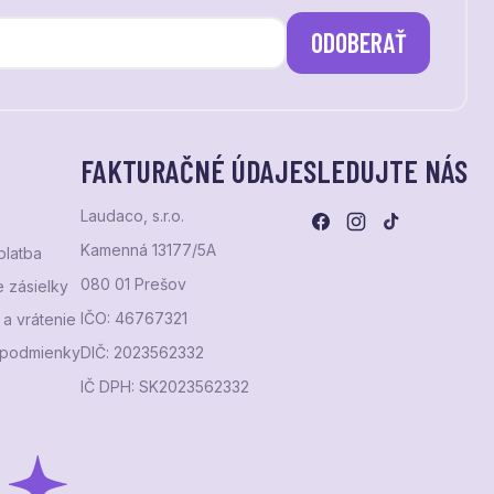
ODOBERAŤ
FAKTURAČNÉ ÚDAJE
SLEDUJTE NÁS
Laudaco, s.r.o.
Kamenná 13177/5A
platba
080 01 Prešov
 zásielky
IČO: 46767321
a vrátenie
podmienky
DIČ: 2023562332
IČ DPH: SK2023562332