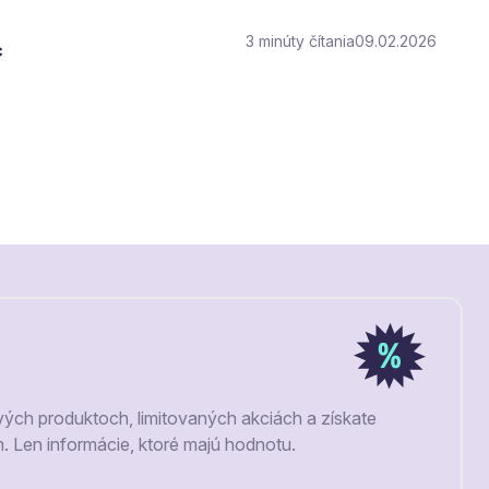
3
čítania
09.02.2026
c
vých produktoch, limitovaných akciách a získate
m. Len informácie, ktoré majú hodnotu.