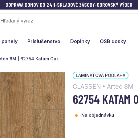
DOPRAVA DOMOV DO 24H
•
SKLADOVÉ ZÁSOBY
•
OBROVSKÝ VÝBER
 panely
Príslušenstvo
Doplnky
OSB dosky
rteo 8M | 62754 Katam Oak
LAMINÁTOVÁ PODLAHA
CLASSEN • Arteo 8M
62754 KATAM 
Na objednávku