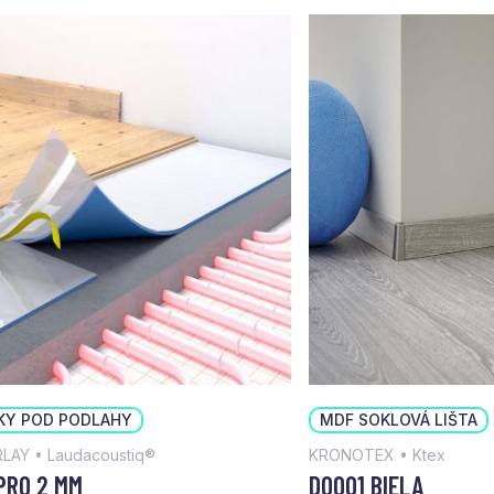
KY POD PODLAHY
MDF SOKLOVÁ LIŠTA
LAY • Laudacoustiq®
KRONOTEX • Ktex
PRO 2 MM
D0001 BIELA