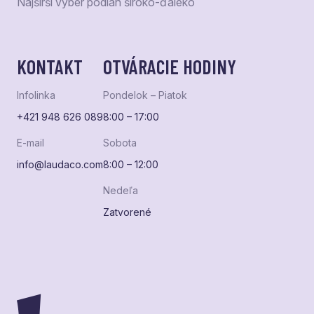
Najširší výber podláh široko-ďaleko
KONTAKT
OTVÁRACIE HODINY
Infolinka
Pondelok – Piatok
+421 948 626 089
8:00 – 17:00
E-mail
Sobota
info@laudaco.com
8:00 – 12:00
Nedeľa
Zatvorené