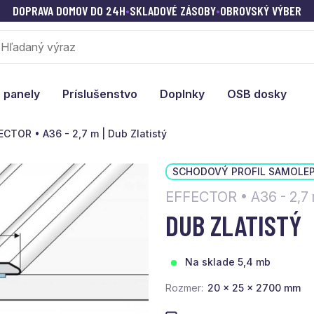
DOPRAVA DOMOV DO 24H
•
SKLADOVÉ ZÁSOBY
•
OBROVSKÝ VÝBER
 panely
Príslušenstvo
Doplnky
OSB dosky
ECTOR • A36 - 2,7 m | Dub Zlatistý
SCHODOVÝ PROFIL SAMOLEP
EFFECTOR • A36 - 2,7
DUB ZLATISTÝ
Na sklade 5,4 mb
Rozmer
20 x 25 x 2700 mm