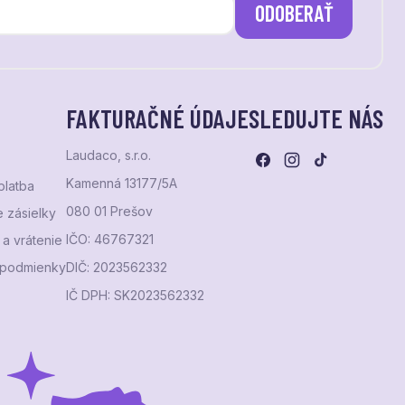
ODOBERAŤ
FAKTURAČNÉ ÚDAJE
SLEDUJTE NÁS
Laudaco, s.r.o.
Kamenná 13177/5A
platba
080 01 Prešov
 zásielky
IČO: 46767321
a vrátenie
podmienky
DIČ: 2023562332
IČ DPH: SK2023562332