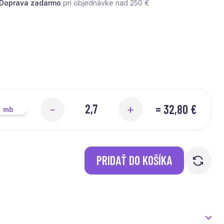
Doprava zadarmo
pri objednávke nad 250 €
=
32,80 €
-
+
mb
PRIDAŤ DO KOŠÍKA