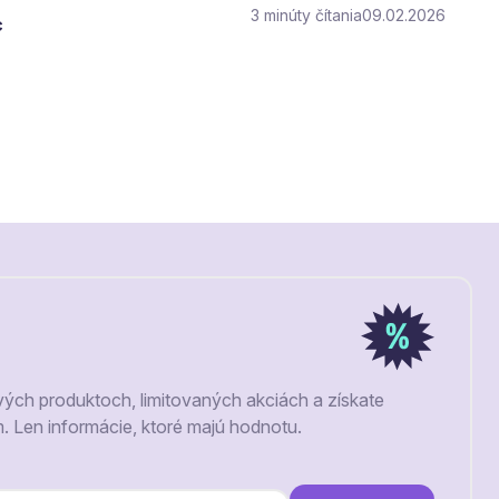
3
čítania
09.02.2026
c
vých produktoch, limitovaných akciách a získate
m. Len informácie, ktoré majú hodnotu.