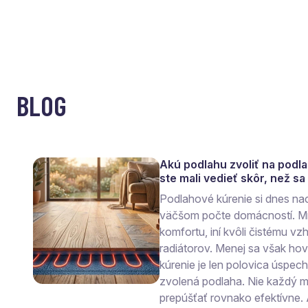
BLOG
Akú podlahu zvoliť na podl
ste mali vedieť skôr, než s
Podlahové kúrenie si dnes na
väčšom počte domácností. Mn
komfortu, iní kvôli čistému vzh
radiátorov. Menej sa však ho
kúrenie je len polovica úspec
zvolená podlaha. Nie každý ma
prepúšťať rovnako efektívne.