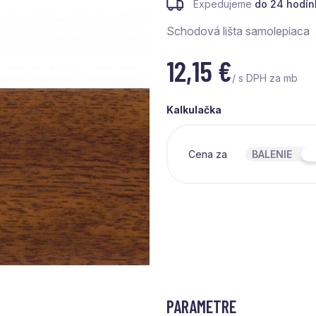
Expedujeme
do 24 hodín
Schodová lišta samolepiaca
12,15
€
/ s DPH za mb
Kalkulačka
Cena za
BALENIE
PARAMETRE