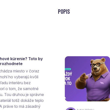
POPIS
ahové kúrenie? Toto by
a rozhodnete
chádza miesto v čoraz
ohí ho vyberajú kvôli
ľadu interiéru bez
vorí o tom, že samotné
hu. Tou druhou je správne
teriál totiž dokáže teplo
 A práve to má zásadný