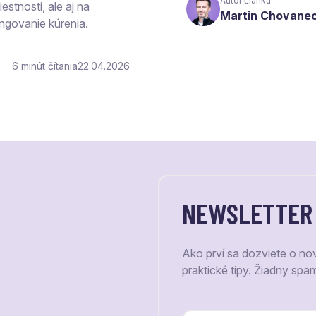
Autor článku
estnosti, ale aj na
Martin Chovane
ngovanie kúrenia.
6
čítania
22.04.2026
NEWSLETTER
Ako prví sa dozviete o no
praktické tipy. Žiadny spa