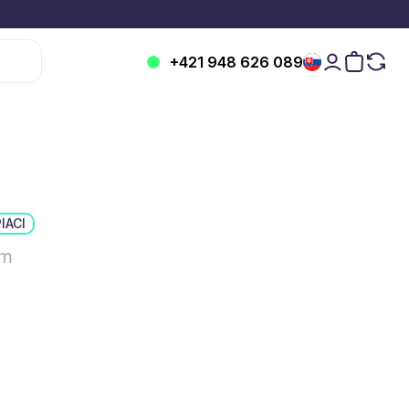
+421 948 626 089
IACI
 m