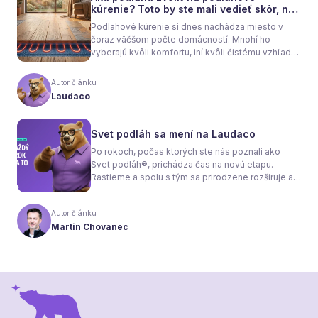
kúrenie? Toto by ste mali vedieť skôr, než
sa rozhodnete
Podlahové kúrenie si dnes nachádza miesto v
čoraz väčšom počte domácností. Mnohí ho
vyberajú kvôli komfortu, iní kvôli čistému vzhľadu
interiéru bez radiátorov. Menej sa však hovorí o
tom, že samotné kúrenie je len polovica úspechu.
Autor článku
Tou druhou je správne zvolená podlaha. Nie
Laudaco
každý materiál totiž dokáže teplo prepúšťať
rovnako efektívne. A práve to má zásadný vplyv
nielen na pocit tepla v miestnosti, ale aj na
Svet podláh sa mení na Laudaco
spotrebu energie a celkové fungovanie kúrenia.
Po rokoch, počas ktorých ste nás poznali ako
Svet podláh®, prichádza čas na novú etapu.
Rastieme a spolu s tým sa prirodzene rozširuje aj
naša ponuka. Odteraz sa preto predstavujeme
pod menom Laudaco® – s novým logom a
Autor článku
vizuálnou identitou. Naším cieľom je, aby každý
Martin Chovanec
váš krok stál za to.