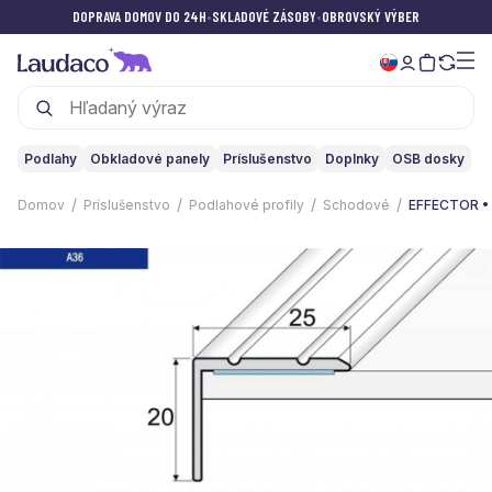
DOPRAVA DOMOV DO 24H
•
SKLADOVÉ ZÁSOBY
•
OBROVSKÝ VÝBER
Podlahy
Obkladové panely
Príslušenstvo
Doplnky
OSB dosky
Domov
Príslušenstvo
Podlahové profily
Schodové
EFFECTOR • 