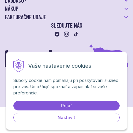
LAUDACO®
NÁKUP
FAKTURAČNÉ ÚDAJE
SLEDUJTE NÁS
Vaše nastavenie cookies
Súbory cookie nám pomáhajú pri poskytovaní služieb
pre vás. Umožňujú spoznať a zapamätať si vaše
Ochrana osobných údajov
preferencie.
NextShop
&
e-shop Pohoda Connector
by
NextCom s.r.o.
Brand & webdesign by
Studio PARADA™
Prijať
Nastaviť