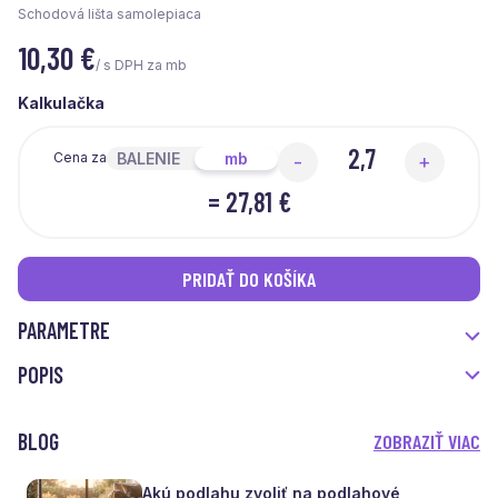
Schodová lišta samolepiaca
10,30
€
/ s DPH za mb
Kalkulačka
BALENIE
mb
Cena za
-
+
=
27,81 €
PRIDAŤ DO KOŠÍKA
PARAMETRE
POPIS
BLOG
ZOBRAZIŤ VIAC
Akú podlahu zvoliť na podlahové