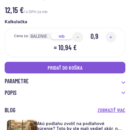
12,15
€
/ s DPH za mb
Kalkulačka
BALENIE
mb
Cena za
-
+
=
10,94 €
PRIDAŤ DO KOŠÍKA
PARAMETRE
POPIS
BLOG
ZOBRAZIŤ VIAC
Akú podlahu zvoliť na podlahové
kúrenie? Toto by ste mali vedieť skôr, než