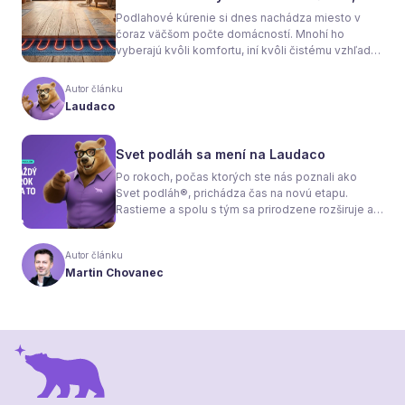
sa rozhodnete
Podlahové kúrenie si dnes nachádza miesto v
čoraz väčšom počte domácností. Mnohí ho
vyberajú kvôli komfortu, iní kvôli čistému vzhľadu
interiéru bez radiátorov. Menej sa však hovorí o
tom, že samotné kúrenie je len polovica úspechu.
Autor článku
Tou druhou je správne zvolená podlaha. Nie
Laudaco
každý materiál totiž dokáže teplo prepúšťať
rovnako efektívne. A práve to má zásadný vplyv
nielen na pocit tepla v miestnosti, ale aj na
Svet podláh sa mení na Laudaco
spotrebu energie a celkové fungovanie kúrenia.
Po rokoch, počas ktorých ste nás poznali ako
Svet podláh®, prichádza čas na novú etapu.
Rastieme a spolu s tým sa prirodzene rozširuje aj
naša ponuka. Odteraz sa preto predstavujeme
pod menom Laudaco® – s novým logom a
Autor článku
vizuálnou identitou. Naším cieľom je, aby každý
Martin Chovanec
váš krok stál za to.