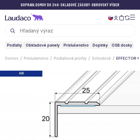
DOPRAVA DOMOV DO 24H
•
SKLADOVÉ ZÁSOBY
•
OBROVSKÝ VÝBER
Podlahy
Obkladové panely
Príslušenstvo
Doplnky
OSB dosky
Domov
Príslušenstvo
Podlahové profily
Schodové
EFFECTOR • 