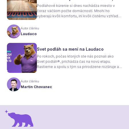
sa rozhodnete
Podlahové kúrenie si dnes nachádza miesto v
čoraz väčšom počte domácností. Mnohí ho
vyberajú kvôli komfortu, iní kvôli čistému vzhľadu
interiéru bez radiátorov. Menej sa však hovorí o
tom, že samotné kúrenie je len polovica úspechu.
Autor článku
Tou druhou je správne zvolená podlaha. Nie
Laudaco
každý materiál totiž dokáže teplo prepúšťať
rovnako efektívne. A práve to má zásadný vplyv
nielen na pocit tepla v miestnosti, ale aj na
Svet podláh sa mení na Laudaco
spotrebu energie a celkové fungovanie kúrenia.
Po rokoch, počas ktorých ste nás poznali ako
Svet podláh®, prichádza čas na novú etapu.
Rastieme a spolu s tým sa prirodzene rozširuje aj
naša ponuka. Odteraz sa preto predstavujeme
pod menom Laudaco® – s novým logom a
Autor článku
vizuálnou identitou. Naším cieľom je, aby každý
Martin Chovanec
váš krok stál za to.