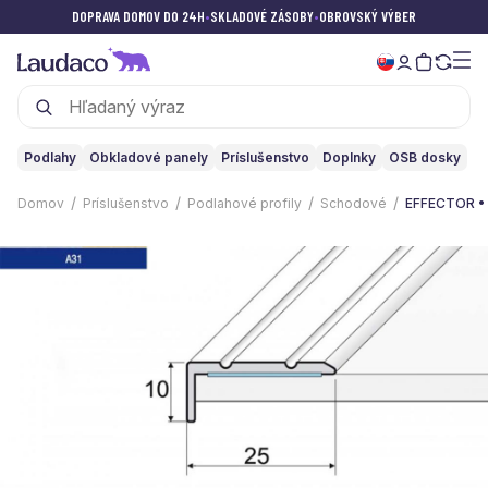
DOPRAVA DOMOV DO 24H
•
SKLADOVÉ ZÁSOBY
•
OBROVSKÝ VÝBER
Podlahy
Obkladové panely
Príslušenstvo
Doplnky
OSB dosky
Domov
Príslušenstvo
Podlahové profily
Schodové
EFFECTOR • A