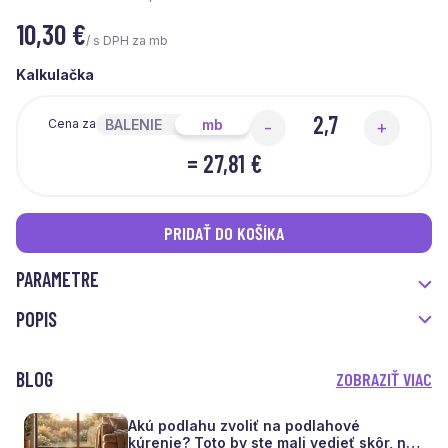
10,30
€
/ s DPH za mb
Kalkulačka
BALENIE
mb
Cena za
-
+
=
27,81 €
PRIDAŤ DO KOŠÍKA
PARAMETRE
POPIS
BLOG
ZOBRAZIŤ VIAC
Akú podlahu zvoliť na podlahové
kúrenie? Toto by ste mali vedieť skôr, než