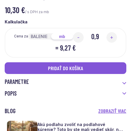
10,30
€
/ s DPH za mb
Kalkulačka
BALENIE
mb
Cena za
-
+
=
9,27 €
PRIDAŤ DO KOŠÍKA
PARAMETRE
POPIS
BLOG
ZOBRAZIŤ VIAC
Akú podlahu zvoliť na podlahové
kúrenie? Toto by ste mali vedieť skôr, než