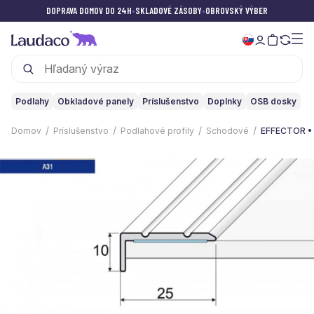
DOPRAVA DOMOV DO 24H
•
SKLADOVÉ ZÁSOBY
•
OBROVSKÝ VÝBER
Podlahy
Obkladové panely
Príslušenstvo
Doplnky
OSB dosky
Domov
Príslušenstvo
Podlahové profily
Schodové
EFFECTOR • 