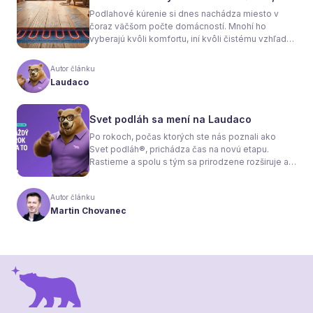
sa rozhodnete
Podlahové kúrenie si dnes nachádza miesto v
čoraz väčšom počte domácností. Mnohí ho
vyberajú kvôli komfortu, iní kvôli čistému vzhľadu
interiéru bez radiátorov. Menej sa však hovorí o
tom, že samotné kúrenie je len polovica úspechu.
Autor článku
Tou druhou je správne zvolená podlaha. Nie
Laudaco
každý materiál totiž dokáže teplo prepúšťať
rovnako efektívne. A práve to má zásadný vplyv
nielen na pocit tepla v miestnosti, ale aj na
Svet podláh sa mení na Laudaco
spotrebu energie a celkové fungovanie kúrenia.
Po rokoch, počas ktorých ste nás poznali ako
Svet podláh®, prichádza čas na novú etapu.
Rastieme a spolu s tým sa prirodzene rozširuje aj
naša ponuka. Odteraz sa preto predstavujeme
pod menom Laudaco® – s novým logom a
Autor článku
vizuálnou identitou. Naším cieľom je, aby každý
Martin Chovanec
váš krok stál za to.