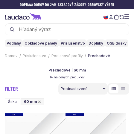
DOPRAVA DOMOV DO 24H
•
SKLADOVÉ ZÁSOBY
•
OBROVSKÝ VÝBER
Podlahy
Obkladové panely
Príslušenstvo
Doplnky
OSB dosky
Domov
Príslušenstvo
Podlahové profily
Prechodové
Prechodové | 60 mm
14 nájdených produktov
FILTER
Šírka
60 mm