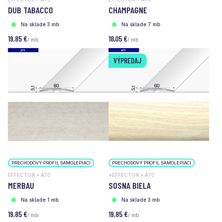
DUB TABACCO
CHAMPAGNE
Na sklade 3 mb
Na sklade 7 mb
19,85 €
18,05 €
/ mb
/ mb
VÝPREDAJ
PRECHODOVÝ PROFIL SAMOLEPIACI
PRECHODOVÝ PROFIL SAMOLEPIACI
EFFECTOR • A70
*EFFECTOR • A70
MERBAU
SOSNA BIELA
Na sklade 1 mb
Na sklade 3 mb
19,85 €
19,85 €
/ mb
/ mb