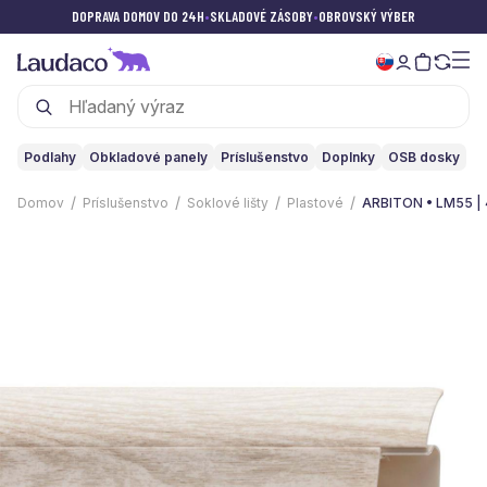
DOPRAVA DOMOV DO 24H
•
SKLADOVÉ ZÁSOBY
•
OBROVSKÝ VÝBER
Podlahy
Obkladové panely
Príslušenstvo
Doplnky
OSB dosky
Domov
Príslušenstvo
Soklové lišty
Plastové
ARBITON • LM55 | 