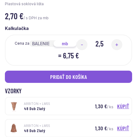
Plastová soklová lišta
2,70
€
/ s DPH za mb
Kalkulačka
BALENIE
mb
Cena za
-
+
=
6,75 €
PRIDAŤ DO KOŠÍKA
VZORKY
ARBITON • LM55
1,30
€
KÚPIŤ
/ ks
48 Dub Zlatý
ARBITON • LM55
1,30
€
KÚPIŤ
/ ks
48 Dub Zlatý