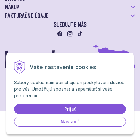
NÁKUP
FAKTURAČNÉ ÚDAJE
SLEDUJTE NÁS
Vaše nastavenie cookies
Súbory cookie nám pomáhajú pri poskytovaní služieb
pre vás. Umožňujú spoznať a zapamätať si vaše
Ochrana osobných údajov
preferencie.
NextShop
&
e-shop Pohoda Connector
by
NextCom s.r.o.
Brand & webdesign by
Studio PARADA™
Prijať
Nastaviť