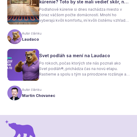
kúrenie? Toto by ste mali vedieť skôr, než
sa rozhodnete
Podlahové kúrenie si dnes nachádza miesto v
čoraz väčšom počte domácností. Mnohí ho
vyberajú kvôli komfortu, iní kvôli čistému vzhľadu
interiéru bez radiátorov. Menej sa však hovorí o
tom, že samotné kúrenie je len polovica úspechu.
Autor článku
Tou druhou je správne zvolená podlaha. Nie
Laudaco
každý materiál totiž dokáže teplo prepúšťať
rovnako efektívne. A práve to má zásadný vplyv
nielen na pocit tepla v miestnosti, ale aj na
Svet podláh sa mení na Laudaco
spotrebu energie a celkové fungovanie kúrenia.
Po rokoch, počas ktorých ste nás poznali ako
Svet podláh®, prichádza čas na novú etapu.
Rastieme a spolu s tým sa prirodzene rozširuje aj
naša ponuka. Odteraz sa preto predstavujeme
pod menom Laudaco® – s novým logom a
Autor článku
vizuálnou identitou. Naším cieľom je, aby každý
Martin Chovanec
váš krok stál za to.