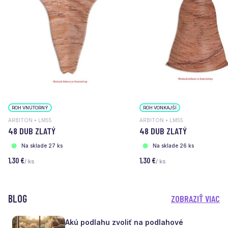
ROH VNÚTORNÝ
ROH VONKAJŠÍ
ARBITON • LM55
ARBITON • LM55
48 DUB ZLATÝ
48 DUB ZLATÝ
Na sklade 27 ks
Na sklade 26 ks
1,30 €
1,30 €
/ ks
/ ks
BLOG
ZOBRAZIŤ VIAC
Akú podlahu zvoliť na podlahové