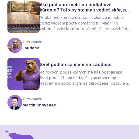
Akú podlahu zvoliť na podlahové
kúrenie? Toto by ste mali vedieť skôr, než
sa rozhodnete
Podlahové kúrenie si dnes nachádza miesto v
čoraz väčšom počte domácností. Mnohí ho
vyberajú kvôli komfortu, iní kvôli čistému vzhľadu
interiéru bez radiátorov. Menej sa však hovorí o
tom, že samotné kúrenie je len polovica úspechu.
Autor článku
Tou druhou je správne zvolená podlaha. Nie
Laudaco
každý materiál totiž dokáže teplo prepúšťať
rovnako efektívne. A práve to má zásadný vplyv
nielen na pocit tepla v miestnosti, ale aj na
Svet podláh sa mení na Laudaco
spotrebu energie a celkové fungovanie kúrenia.
Po rokoch, počas ktorých ste nás poznali ako
Svet podláh®, prichádza čas na novú etapu.
Rastieme a spolu s tým sa prirodzene rozširuje aj
naša ponuka. Odteraz sa preto predstavujeme
pod menom Laudaco® – s novým logom a
Autor článku
vizuálnou identitou. Naším cieľom je, aby každý
Martin Chovanec
váš krok stál za to.