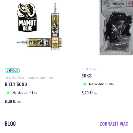
Click & Fix
LEPIDLO
30KS
DEN BRAVEN • Mamut Glue Gold
BIELY 500G
Na sklade 15 bal
5,20 €
Na sklade 141 ks
/ bal
9,30 €
/ ks
BLOG
ZOBRAZIŤ VIAC