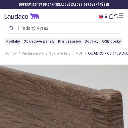
DOPRAVA DOMOV DO 24H
•
SKLADOVÉ ZÁSOBY
•
OBROVSKÝ VÝBER
Podlahy
Obkladové panely
Príslušenstvo
Doplnky
OSB dosky
Domov
Príslušenstvo
Soklové lišty
MDF
QUADRO • 60 | 158 Du