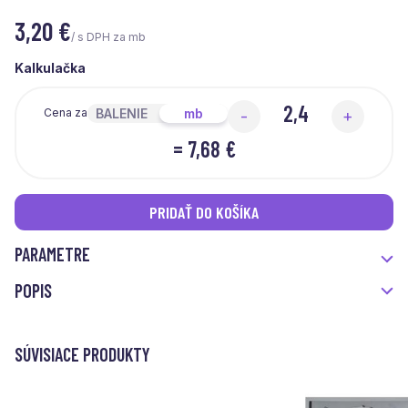
3,20
€
/ s DPH za mb
Kalkulačka
BALENIE
mb
Cena za
-
+
=
7,68 €
PRIDAŤ DO KOŠÍKA
PARAMETRE
POPIS
SÚVISIACE PRODUKTY