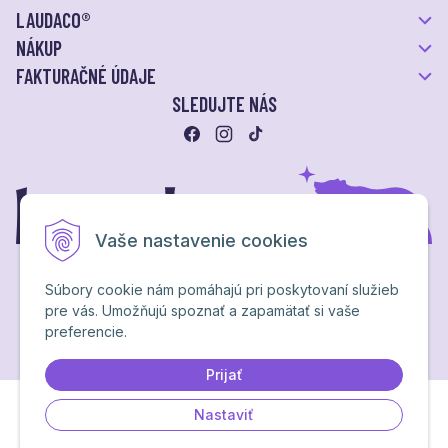
LAUDACO®
NÁKUP
FAKTURAČNÉ ÚDAJE
SLEDUJTE NÁS
Vaše nastavenie cookies
Súbory cookie nám pomáhajú pri poskytovaní služieb
pre vás. Umožňujú spoznať a zapamätať si vaše
Ochrana osobných údajov
preferencie.
NextShop
&
e-shop Pohoda Connector
by
NextCom s.r.o.
Brand & webdesign by
Studio PARADA™
Prijať
Nastaviť