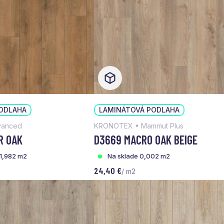
ODLAHA
LAMINÁTOVÁ PODLAHA
vanced
KRONOTEX • Mammut Plus
R OAK
D3669 MACRO OAK BEIGE
01,982 m2
Na sklade 0,002 m2
24,40 €
/ m2