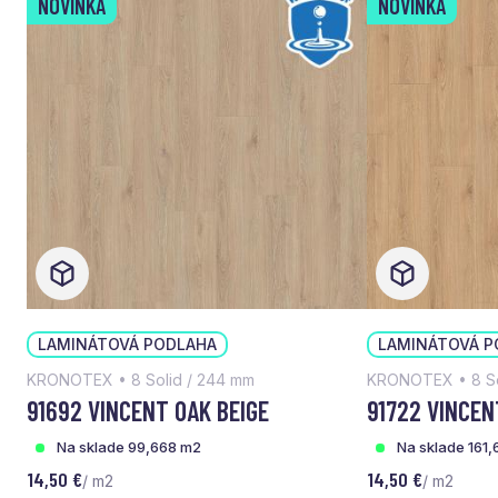
NOVINKA
NOVINKA
LAMINÁTOVÁ PODLAHA
LAMINÁTOVÁ P
KRONOTEX • 8 Solid / 244 mm
KRONOTEX • 8 So
91692 VINCENT OAK BEIGE
91722 VINCEN
Na sklade 99,668 m2
Na sklade 161
14,50 €
14,50 €
/ m2
/ m2