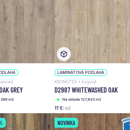
ODLAHA
LAMINÁTOVÁ PODLAHA
vanced
KRONOTEX • Exquisit
 OAK GREY
D2987 WHITEWASHED OAK
,389 m2
Na sklade 127,843 m2
17 €
/ m2
%
NOVINKA