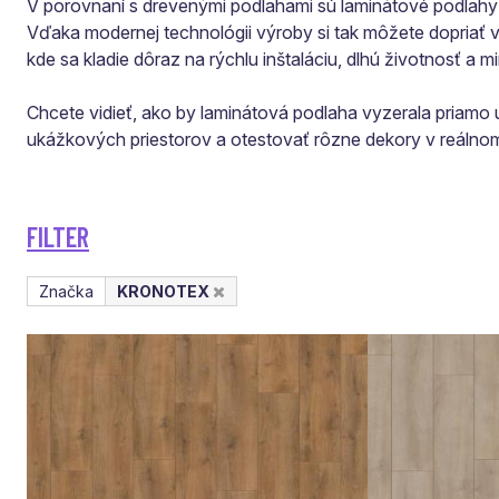
V porovnaní s drevenými podlahami sú laminátové podlah
Vďaka modernej technológii výroby si tak môžete dopriať vzh
kde sa kladie dôraz na rýchlu inštaláciu, dlhú životnosť a m
Chcete vidieť, ako by laminátová podlaha vyzerala priam
ukážkových priestorov a otestovať rôzne dekory v reálnom
FILTER
Značka
KRONOTEX