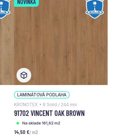
NOVINKA
LAMINÁTOVÁ PODLAHA
KRONOTEX • 8 Solid / 244 mm
91702 VINCENT OAK BROWN
Na sklade 161,62 m2
14,50 €
/ m2