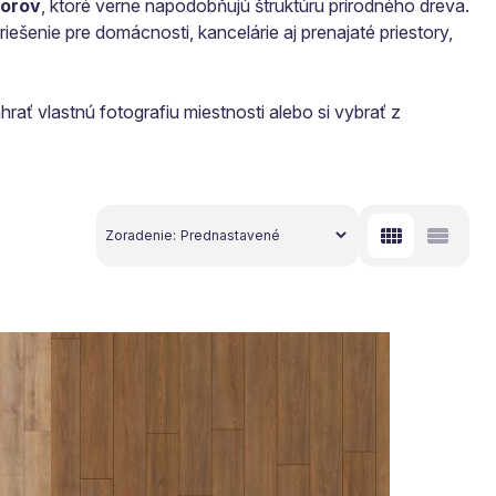
korov
, ktoré verne napodobňujú štruktúru prírodného dreva.
iešenie pre domácnosti, kancelárie aj prenajaté priestory,
hrať vlastnú fotografiu miestnosti alebo si vybrať z
Zoradenie: