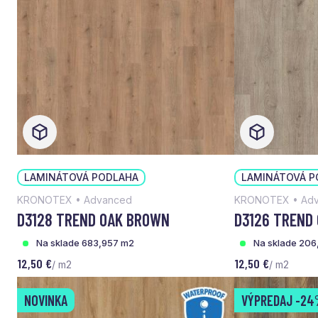
LAMINÁTOVÁ PODLAHA
LAMINÁTOVÁ P
KRONOTEX • Advanced
KRONOTEX • Ad
D3128 TREND OAK BROWN
D3126 TREND
Na sklade 683,957 m2
Na sklade 206
12,50 €
12,50 €
/ m2
/ m2
NOVINKA
VÝPREDAJ
-24