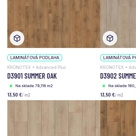
LAMINÁTOVÁ PODLAHA
LAMINÁTOVÁ P
KRONOTEX • Advanced Plus
KRONOTEX • Adv
D3901 SUMMER OAK
D3902 SUMME
Na sklade 78,116 m2
Na sklade 180
13,50 €
13,50 €
/ m2
/ m2