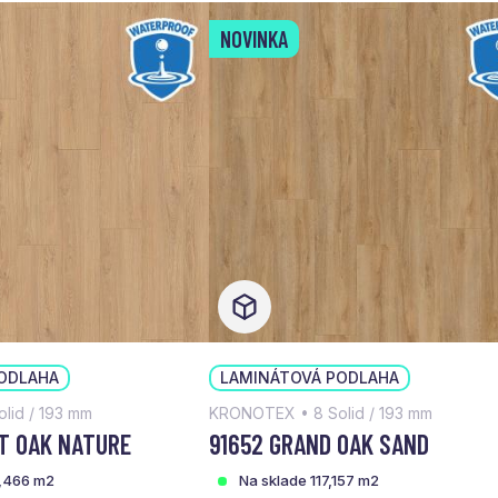
NOVINKA
ODLAHA
LAMINÁTOVÁ PODLAHA
lid / 193 mm
KRONOTEX • 8 Solid / 193 mm
T OAK NATURE
91652 GRAND OAK SAND
,466 m2
Na sklade 117,157 m2