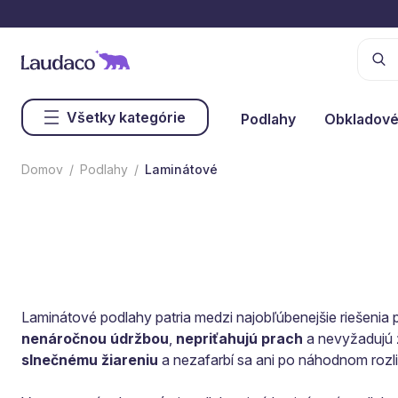
Všetky kategórie
Podlahy
Obkladové
Domov
Podlahy
Laminátové
Laminátové podlahy patria medzi najobľúbenejšie riešenia 
nenáročnou údržbou
,
nepriťahujú prach
a nevyžadujú ž
slnečnému žiareniu
a nezafarbí sa ani po náhodnom rozliat