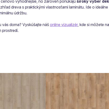
y cenovo výhodnejšie, no zároveň ponúkajú
široký výber de
ľad dreva s praktickými vlastnosťami laminátu. Ide o ideálne r
inimálnu údržbu.
o u vás doma? Vyskúšajte náš
online vizualizér
, kde si môžete na
 prostredí.