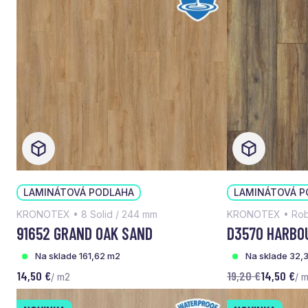
LAMINÁTOVÁ PODLAHA
LAMINÁTOVÁ P
KRONOTEX • 8 Solid / 244 mm
KRONOTEX • Rob
91652 GRAND OAK SAND
D3570 HARBO
Na sklade 161,62 m2
Na sklade 32,
14,50 €
19,20 €
14,50 €
/ m2
/ 