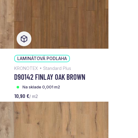
LAMINÁTOVÁ PODLAHA
KRONOTEX • Standard Plus
D90142 FINLAY OAK BROWN
Na sklade 0,001 m2
10,90 €
/ m2