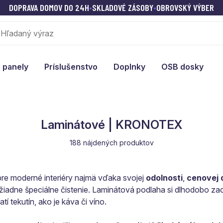
DOPRAVA DOMOV DO 24H
•
SKLADOVÉ ZÁSOBY
•
OBROVSKÝ VÝBER
 panely
Príslušenstvo
Doplnky
OSB dosky
Laminátové | KRONOTEX
188 nájdených produktov
pre moderné interiéry najmä vďaka svojej
odolnosti
,
cenovej 
iadne špeciálne čistenie. Laminátová podlaha si dlhodobo z
í tekutín, ako je káva či víno.