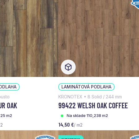
ODLAHA
LAMINÁTOVÁ PODLAHA
usto
KRONOTEX • 8 Solid / 244 mm
UR OAK
99422 WELSH OAK COFFEE
325 m2
Na sklade 110,238 m2
14,50 €
m2
/ m2