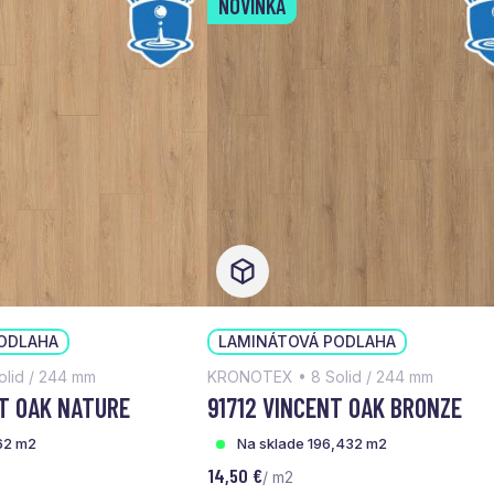
NOVINKA
ODLAHA
LAMINÁTOVÁ PODLAHA
lid / 244 mm
KRONOTEX • 8 Solid / 244 mm
T OAK NATURE
91712 VINCENT OAK BRONZE
,62 m2
Na sklade 196,432 m2
14,50 €
/ m2