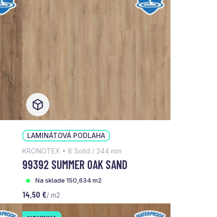
LAMINÁTOVÁ PODLAHA
KRONOTEX • 8 Solid / 244 mm
99392 SUMMER OAK SAND
Na sklade 150,634 m2
14,50 €
/ m2