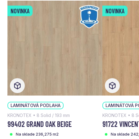
NOVINKA
NOVINKA
LAMINÁTOVÁ PODLAHA
LAMINÁTOVÁ P
KRONOTEX • 8 Solid / 193 mm
KRONOTEX • 8 So
99402 GRAND OAK BEIGE
91722 VINCEN
Na sklade 236,275 m2
Na sklade 242