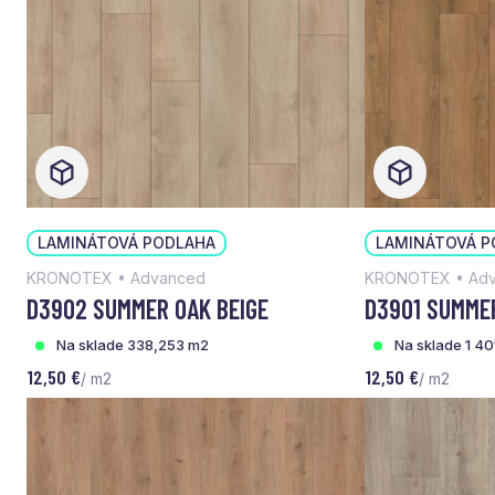
LAMINÁTOVÁ PODLAHA
LAMINÁTOVÁ P
KRONOTEX • Advanced
KRONOTEX • Ad
D3902 SUMMER OAK BEIGE
D3901 SUMME
Na sklade 338,253 m2
Na sklade 1 4
12,50 €
12,50 €
/ m2
/ m2