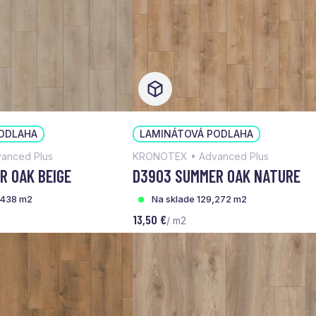
ODLAHA
LAMINÁTOVÁ PODLAHA
anced Plus
KRONOTEX • Advanced Plus
R OAK BEIGE
D3903 SUMMER OAK NATURE
,438 m2
Na sklade 129,272 m2
13,50 €
/ m2