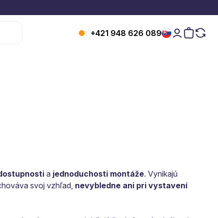
+421 948 626 089
dostupnosti
a
jednoduchosti montáže
. Vynikajú
achováva svoj vzhľad,
nevybledne ani pri vystavení