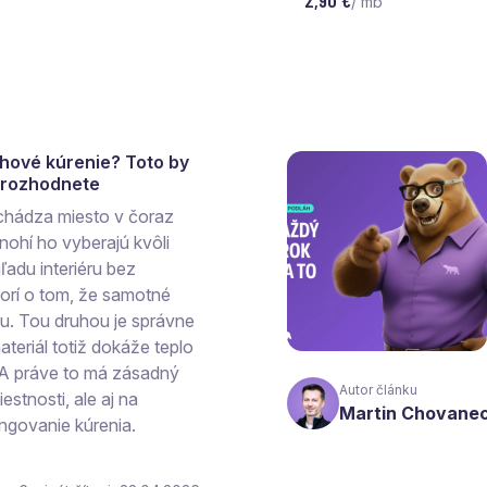
2,90 €
/ mb
ahové kúrenie? Toto by
a rozhodnete
chádza miesto v čoraz
ohí ho vyberajú kvôli
ľadu interiéru bez
vorí o tom, že samotné
hu. Tou druhou je správne
teriál totiž dokáže teplo
 A práve to má zásadný
Autor článku
estnosti, ale aj na
Martin Chovane
ngovanie kúrenia.