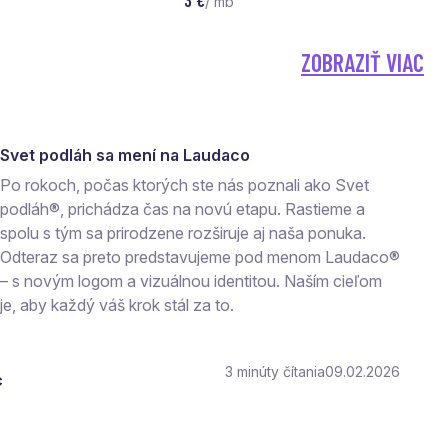
3 €
/ mb
ZOBRAZIŤ VIAC
Svet podláh sa mení na Laudaco
Po rokoch, počas ktorých ste nás poznali ako Svet
podláh®, prichádza čas na novú etapu. Rastieme a
spolu s tým sa prirodzene rozširuje aj naša ponuka.
Odteraz sa preto predstavujeme pod menom Laudaco®
– s novým logom a vizuálnou identitou. Naším cieľom
je, aby každý váš krok stál za to.
3
čítania
09.02.2026
c