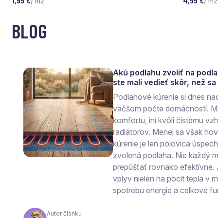
1,95 €
4,55 €
/ m2
/ m2
BLOG
Akú podlahu zvoliť na podl
ste mali vedieť skôr, než s
Podlahové kúrenie si dnes na
väčšom počte domácností. Mn
komfortu, iní kvôli čistému vzh
radiátorov. Menej sa však ho
kúrenie je len polovica úspec
zvolená podlaha. Nie každý ma
prepúšťať rovnako efektívne.
vplyv nielen na pocit tepla v mi
spotrebu energie a celkové fu
Autor článku