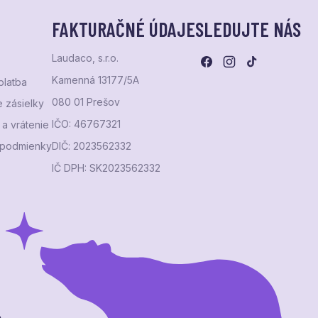
FAKTURAČNÉ ÚDAJE
SLEDUJTE NÁS
Laudaco, s.r.o.
Kamenná 13177/5A
platba
080 01 Prešov
 zásielky
IČO: 46767321
a vrátenie
podmienky
DIČ: 2023562332
IČ DPH: SK2023562332