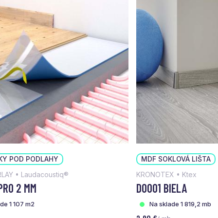
KY POD PODLAHY
MDF SOKLOVÁ LIŠTA
LAY • Laudacoustiq®
KRONOTEX • Ktex
PRO 2 MM
D0001 BIELA
ade 1 107 m2
Na sklade 1 819,2 mb