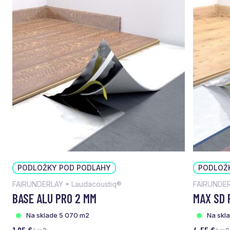
PODLOŽKY POD PODLAHY
PODLOŽ
FAIRUNDERLAY • Laudacoustiq®
FAIRUNDER
BASE ALU PRO 2 MM
MAX SD 
Na sklade 5 070 m2
Na skl