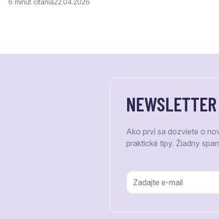
6
čítania
22.04.2026
NEWSLETTER
Ako prví sa dozviete o no
praktické tipy. Žiadny spa