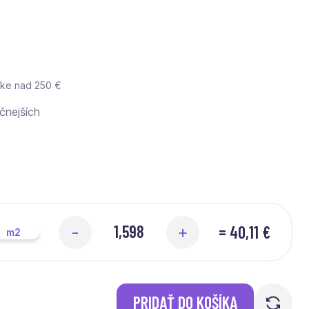
vke nad 250 €
čnejších
=
40,11 €
-
+
m2
PRIDAŤ DO KOŠÍKA