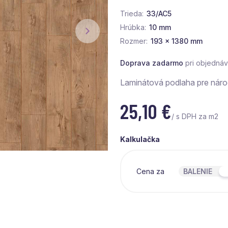
Trieda
33/AC5
Hrúbka
10 mm
Rozmer
193 x 1380 mm
Doprava zadarmo
pri objedná
Laminátová podlaha pre náro
25,10
€
/ s DPH za m2
Kalkulačka
Cena za
BALENIE