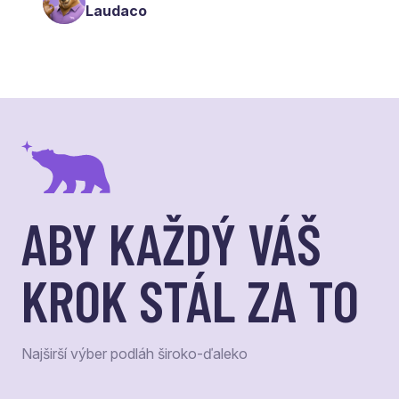
Laudaco
ABY KAŽDÝ VÁŠ
KROK STÁL ZA TO
Najširší výber podláh široko-ďaleko