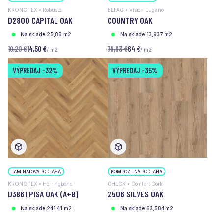
KRONOTEX • Robusto
BEFAG • Vision Lugano
D2800 CAPITAL OAK
COUNTRY OAK
Na sklade 25,86 m2
Na sklade 13,937 m2
19,20 €
14,50 €
79,93 €
64 €
/ m2
/ m2
VÝPREDAJ
-32%
VÝPREDAJ
-35%
LAMINÁTOVÁ PODLAHA
KOMPOZITNÁ PODLAHA
KRONOTEX • Herringbone
CHECK • Comfort Cork
D3861 PISA OAK (A+B)
2506 SILVES OAK
Na sklade 241,41 m2
Na sklade 63,584 m2