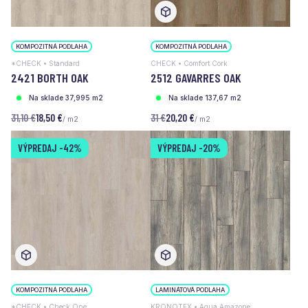
KOMPOZITNÁ PODLAHA
KOMPOZITNÁ PODLAHA
*CHECK • Standard
CHECK • Comfort Cork
2421 BORTH OAK
2512 GAVARRES OAK
Na sklade 37,995 m2
Na sklade 137,67 m2
31,10 €
18,50 €
31 €
20,20 €
/ m2
/ m2
VÝPREDAJ
-42%
VÝPREDAJ
-20%
KOMPOZITNÁ PODLAHA
LAMINÁTOVÁ PODLAHA
*CHECK • Check One
KRONOTEX • Aqua Amazone