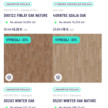
LAMINÁTOVÁ PODLAHA
HYBRIDNÁ VODOODOLNÁ PODLAHA
KRONOTEX • Standard Plus
kiwi now
D90122 FINLAY OAK NATURE
40KN792 ADAJA OAK
Na sklade 14,385 m2
Na sklade 14,254 m2
10,40 €
6,20 €
23,80 €
19 €
/ m2
/ m2
VÝPREDAJ
-33%
VÝPREDAJ
-33%
LAMINÁTOVÁ PODLAHA
LAMINÁTOVÁ PODLAHA
KRONOTEX • Standard
KRONOTEX • Standard
D5263 WINTER OAK
D5261 WINTER OAK NATURE
Na sklade 212,71 m2
Na sklade 246,17 m2