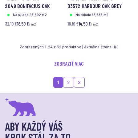
2049 BONIFACIUS OAK
D3572 HARBOUR OAK GREY
Na sklade 26,592 m2
Na sklade 33,635 m2
32,10 €
18,50 €
18,10 €
14,50 €
/ m2
/ m2
Zobrazených
1
-
24
z
62
produktov | Aktuálna strana:
1
/
3
ZOBRAZIŤ VIAC
1
2
3
ABY KAŽDÝ VÁŠ
KROK STÁL ZA TO