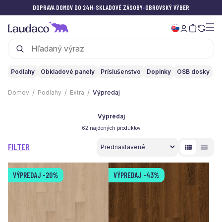
DOPRAVA DOMOV DO 24H
•
SKLADOVÉ ZÁSOBY
•
OBROVSKÝ VÝBER
Podlahy
Obkladové panely
Príslušenstvo
Doplnky
OSB dosky
Domov
Podlahy
Extra
Výpredaj
Výpredaj
62 nájdených produktov
FILTER
VÝPREDAJ
-20%
VÝPREDAJ
-43%