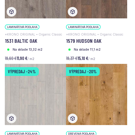
LAMINÁTOVÁ PODLAHA
LAMINÁTOVÁ PODLAHA
*KRONO ORIGINAL • Organic Classic
*KRONO ORIGINAL • Organic Classic
1531 BALTIC OAK
1579 HUDSON OAK
Na sklade 13,32 m2
Na sklade 11,1 m2
19,60 €
11,90 €
19,37 €
15,10 €
/ m2
/ m2
VÝPREDAJ
-24%
VÝPREDAJ
-20%
LAMINÁTOVÁ PODLAHA
DREVENÁ PODLAHA