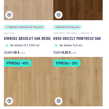
HYBRIDNÁ VODOODOLNÁ PODLAHA
LAMINÁTOVÁ PODLAHA
kiwi now
*KRONO ORIGINAL • Atlantic 8
81KN102 ABSOLUT OAK BEIGE
K650 GRIZZLY MONTREUX OAK
Na sklade 257,7243 m2
Na sklade 13,6 m2
23,80 €
19 €
17,50 €
9,90 €
/ m2
/ m2
VÝPREDAJ
-40%
VÝPREDAJ
-20%