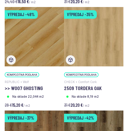
24,40 €
16,50 €
31 €
20,20 €
/ m2
/ m2
VÝPREDAJ
-48%
VÝPREDAJ
-35%
KOMPOZITNÁ PODLAHA
KOMPOZITNÁ PODLAHA
REPUBLIC • Wolf
CHECK • Comfort Cork
>> W007 GHOSTING
2509 TORDERA OAK
Na sklade 22,044 m2
Na sklade 8,19 m2
29 €
15,20 €
31 €
20,20 €
/ m2
/ m2
VÝPREDAJ
-37%
VÝPREDAJ
-42%