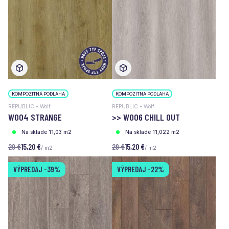
KOMPOZITNÁ PODLAHA
KOMPOZITNÁ PODLAHA
REPUBLIC • Wolf
REPUBLIC • Wolf
W004 STRANGE
>> W006 CHILL OUT
Na sklade 11,03 m2
Na sklade 11,022 m2
29 €
15,20 €
29 €
15,20 €
/ m2
/ m2
VÝPREDAJ
-39%
VÝPREDAJ
-22%