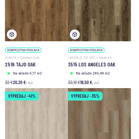
KOMPOZITNÁ PODLAHA
KOMPOZITNÁ PODLAHA
CHECK • Comfort Cork
*WORLD OF SPC • Wide 4V
2516 TAJO OAK
3515 LOS ANGELES OAK
Na sklade 6,17 m2
Na sklade 285,48 m2
32 €
20,20 €
32,10 €
18,50 €
/ m2
/ m2
VÝPREDAJ
-41%
VÝPREDAJ
-35%