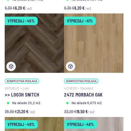
9,30 €
6,20 €
9,30 €
6,20 €
/ m2
/ m2
VÝPREDAJ
-46%
VÝPREDAJ
-41%
KOMPOZITNÁ PODLAHA
KOMPOZITNÁ PODLAHA
REPUBLIC • Lion
*CHECK • Standard
>> L003H SNITCH
2472 MORBACH OAK
Na sklade 25,2 m2
Na sklade 6,675 m2
39,30 €
21,20 €
33,20 €
19,50 €
/ m2
/ m2
VÝPREDAJ
-48%
VÝPREDAJ
-48%