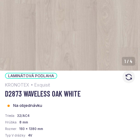
1
/
4
LAMINÁTOVÁ PODLAHA
KRONOTEX • Exquisit
D2873 WAVELESS OAK WHITE
Na objednávku
Trieda
32/AC4
Hrúbka
8 mm
Rozmer
193 x 1380 mm
Typ V drážky
4V