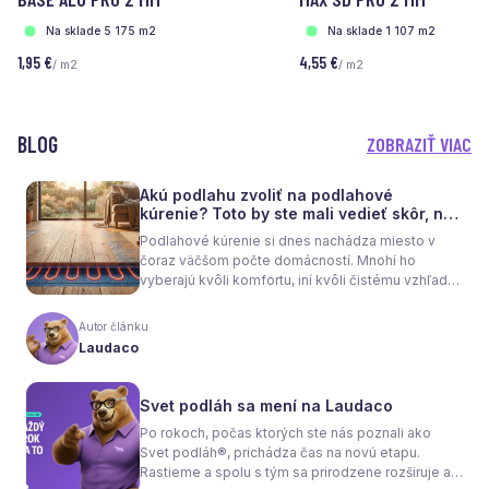
Na sklade 5 175 m2
Na sklade 1 107 m2
1,95 €
4,55 €
/ m2
/ m2
BLOG
ZOBRAZIŤ VIAC
Akú podlahu zvoliť na podlahové
kúrenie? Toto by ste mali vedieť skôr, než
sa rozhodnete
Podlahové kúrenie si dnes nachádza miesto v
čoraz väčšom počte domácností. Mnohí ho
vyberajú kvôli komfortu, iní kvôli čistému vzhľadu
interiéru bez radiátorov. Menej sa však hovorí o
tom, že samotné kúrenie je len polovica úspechu.
Autor článku
Tou druhou je správne zvolená podlaha. Nie
Laudaco
každý materiál totiž dokáže teplo prepúšťať
rovnako efektívne. A práve to má zásadný vplyv
nielen na pocit tepla v miestnosti, ale aj na
Svet podláh sa mení na Laudaco
spotrebu energie a celkové fungovanie kúrenia.
Po rokoch, počas ktorých ste nás poznali ako
Svet podláh®, prichádza čas na novú etapu.
Rastieme a spolu s tým sa prirodzene rozširuje aj