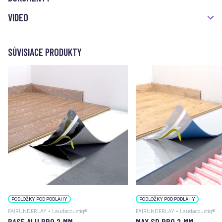
VIDEO
SÚVISIACE PRODUKTY
PODLOŽKY POD PODLAHY
PODLOŽKY POD PODLAHY
FAIRUNDERLAY • Laudacoustiq®
FAIRUNDERLAY • Laudacoustiq®
BASE ALU PRO 2 MM
MAX SD PRO 2 MM