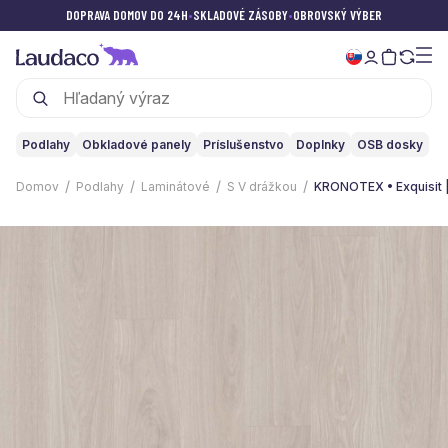
DOPRAVA DOMOV DO 24H
•
SKLADOVÉ ZÁSOBY
•
OBROVSKÝ VÝBER
Podlahy
Obkladové panely
Príslušenstvo
Doplnky
OSB dosky
Domov
Podlahy
Laminátové
S V drážkou
KRONOTEX • Exquisit 