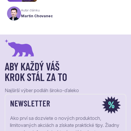
naša ponuka. Odteraz sa preto predstavujeme
pod menom Laudaco® – s novým logom a
Autor článku
vizuálnou identitou. Naším cieľom je, aby každý
Martin Chovanec
váš krok stál za to.
ABY KAŽDÝ VÁŠ
KROK STÁL ZA TO
Najširší výber podláh široko-ďaleko
NEWSLETTER
Ako prví sa dozviete o nových produktoch,
limitovaných akciách a získate praktické tipy. Žiadny