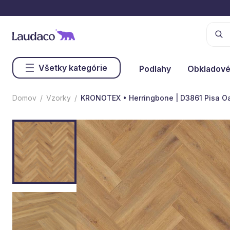
Všetky kategórie
Podlahy
Obkladové
Domov
Vzorky
KRONOTEX • Herringbone | D3861 Pisa O