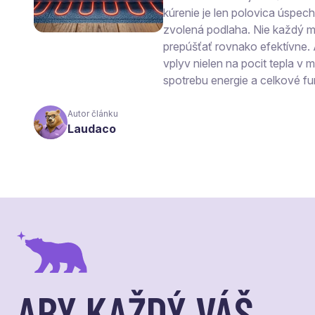
kúrenie je len polovica úspec
zvolená podlaha. Nie každý ma
prepúšťať rovnako efektívne.
vplyv nielen na pocit tepla v mi
spotrebu energie a celkové fu
Autor článku
Laudaco
ABY KAŽDÝ VÁŠ