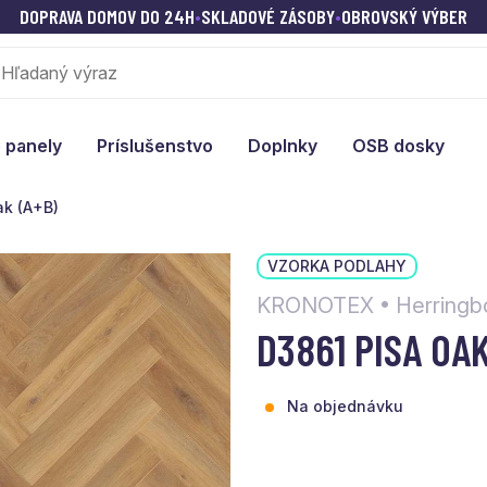
DOPRAVA DOMOV DO 24H
•
SKLADOVÉ ZÁSOBY
•
OBROVSKÝ VÝBER
 panely
Príslušenstvo
Doplnky
OSB dosky
ak (A+B)
VZORKA PODLAHY
KRONOTEX • Herringb
D3861 PISA OAK
Na objednávku