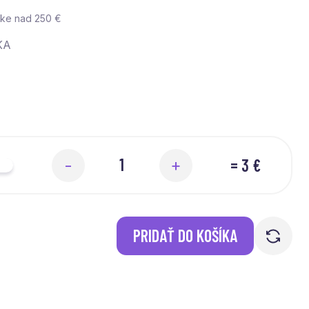
vke nad 250 €
KA
=
3 €
-
+
PRIDAŤ DO KOŠÍKA