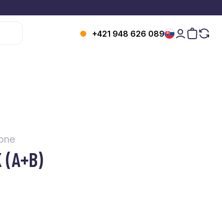
+421 948 626 089
one
 (A+B)