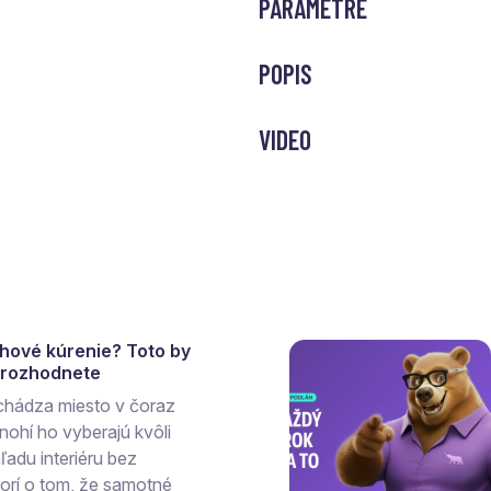
PARAMETRE
POPIS
VIDEO
ahové kúrenie? Toto by
a rozhodnete
chádza miesto v čoraz
ohí ho vyberajú kvôli
ľadu interiéru bez
vorí o tom, že samotné