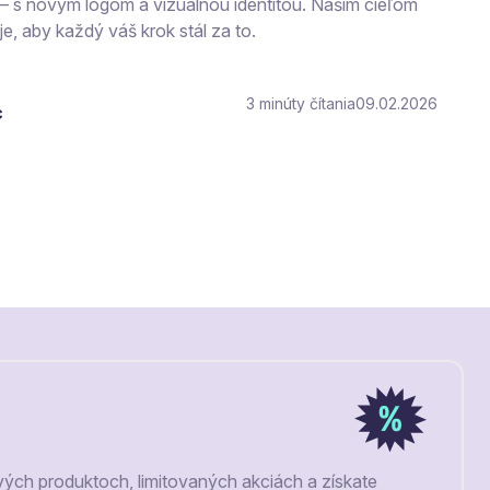
– s novým logom a vizuálnou identitou. Naším cieľom
je, aby každý váš krok stál za to.
3
čítania
09.02.2026
c
vých produktoch, limitovaných akciách a získate