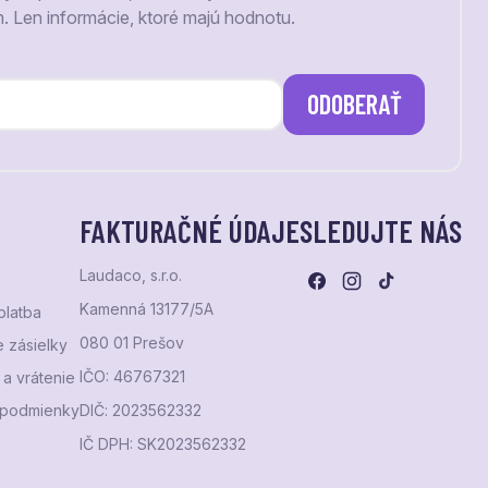
m. Len informácie, ktoré majú hodnotu.
ODOBERAŤ
FAKTURAČNÉ ÚDAJE
SLEDUJTE NÁS
Laudaco, s.r.o.
Kamenná 13177/5A
platba
080 01 Prešov
 zásielky
IČO: 46767321
a vrátenie
podmienky
DIČ: 2023562332
IČ DPH: SK2023562332