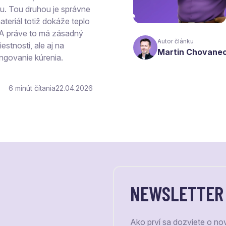
hu. Tou druhou je správne
teriál totiž dokáže teplo
 A práve to má zásadný
Autor článku
estnosti, ale aj na
Martin Chovane
ngovanie kúrenia.
6
čítania
22.04.2026
NEWSLETTER
Ako prví sa dozviete o no