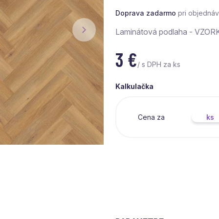
Doprava zadarmo
pri objedná
Laminátová podlaha - VZOR
3
€
/ s DPH za ks
Kalkulačka
Cena za
ks