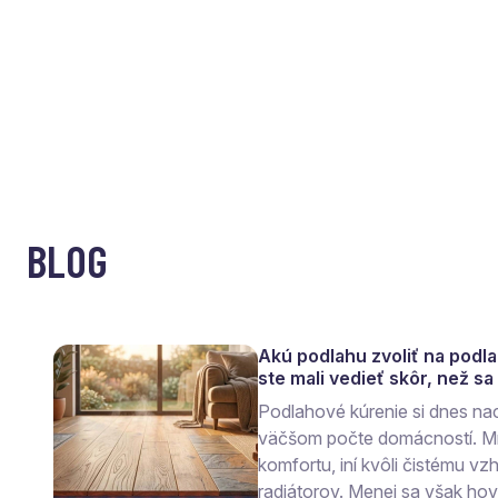
BLOG
Akú podlahu zvoliť na podl
ste mali vedieť skôr, než s
Podlahové kúrenie si dnes na
väčšom počte domácností. Mn
komfortu, iní kvôli čistému vzh
radiátorov. Menej sa však ho