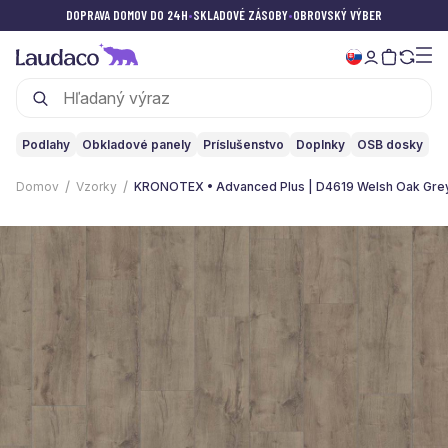
DOPRAVA DOMOV DO 24H
•
SKLADOVÉ ZÁSOBY
•
OBROVSKÝ VÝBER
Podlahy
Obkladové panely
Príslušenstvo
Doplnky
OSB dosky
Domov
Vzorky
KRONOTEX • Advanced Plus | D4619 Welsh Oak Gre