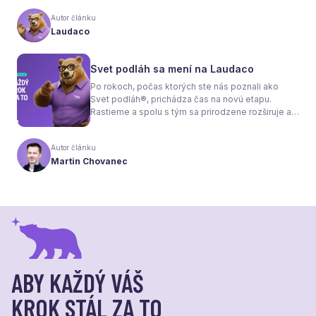
interiéru bez radiátorov. Menej sa však hovorí o
tom, že samotné kúrenie je len polovica úspechu.
Autor článku
Tou druhou je správne zvolená podlaha. Nie
Laudaco
každý materiál totiž dokáže teplo prepúšťať
rovnako efektívne. A práve to má zásadný vplyv
nielen na pocit tepla v miestnosti, ale aj na
Svet podláh sa mení na Laudaco
spotrebu energie a celkové fungovanie kúrenia.
Po rokoch, počas ktorých ste nás poznali ako
Svet podláh®, prichádza čas na novú etapu.
Rastieme a spolu s tým sa prirodzene rozširuje aj
naša ponuka. Odteraz sa preto predstavujeme
pod menom Laudaco® – s novým logom a
Autor článku
vizuálnou identitou. Naším cieľom je, aby každý
Martin Chovanec
váš krok stál za to.
ABY KAŽDÝ VÁŠ
KROK STÁL ZA TO