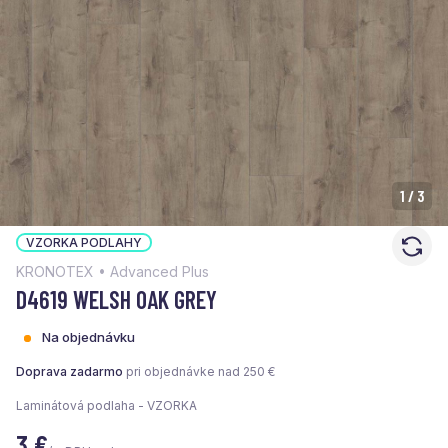
1
/
3
VZORKA PODLAHY
KRONOTEX • Advanced Plus
D4619 WELSH OAK GREY
Na objednávku
Doprava zadarmo
pri objednávke nad 250 €
Laminátová podlaha - VZORKA
3
€