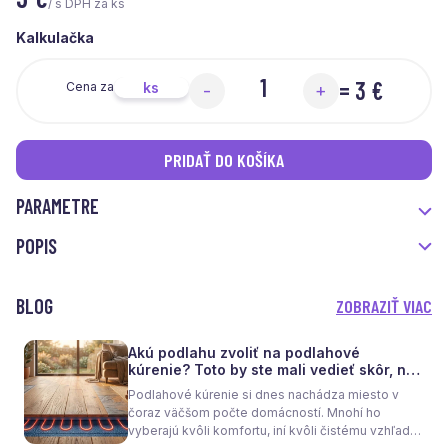
/ s DPH za ks
Kalkulačka
=
3 €
ks
Cena za
-
+
PRIDAŤ DO KOŠÍKA
PARAMETRE
POPIS
BLOG
ZOBRAZIŤ VIAC
Akú podlahu zvoliť na podlahové
kúrenie? Toto by ste mali vedieť skôr, než
sa rozhodnete
Podlahové kúrenie si dnes nachádza miesto v
čoraz väčšom počte domácností. Mnohí ho
vyberajú kvôli komfortu, iní kvôli čistému vzhľadu