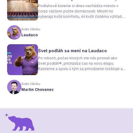
sa rozhodnete
Podlahové kúrenie si dnes nachádza miesto v
čoraz väčšom počte domácností. Mnohí ho
vyberajú kvôli komfortu, iní kvôli čistému vzhľadu
interiéru bez radiátorov. Menej sa však hovorí o
tom, že samotné kúrenie je len polovica úspechu.
Autor článku
Tou druhou je správne zvolená podlaha. Nie
Laudaco
každý materiál totiž dokáže teplo prepúšťať
rovnako efektívne. A práve to má zásadný vplyv
nielen na pocit tepla v miestnosti, ale aj na
Svet podláh sa mení na Laudaco
spotrebu energie a celkové fungovanie kúrenia.
Po rokoch, počas ktorých ste nás poznali ako
Svet podláh®, prichádza čas na novú etapu.
Rastieme a spolu s tým sa prirodzene rozširuje aj
naša ponuka. Odteraz sa preto predstavujeme
pod menom Laudaco® – s novým logom a
Autor článku
vizuálnou identitou. Naším cieľom je, aby každý
Martin Chovanec
váš krok stál za to.