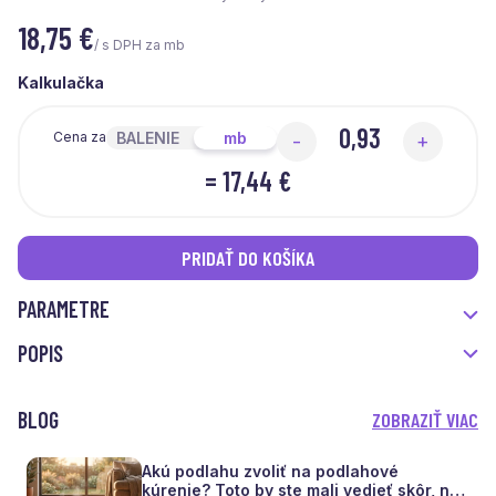
18,75
€
/ s DPH za mb
Kalkulačka
BALENIE
mb
Cena za
-
+
=
17,44 €
PRIDAŤ DO KOŠÍKA
PARAMETRE
POPIS
BLOG
ZOBRAZIŤ VIAC
Akú podlahu zvoliť na podlahové
kúrenie? Toto by ste mali vedieť skôr, než