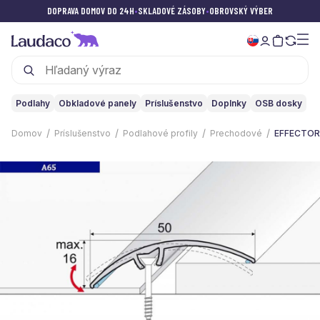
DOPRAVA DOMOV DO 24H
•
SKLADOVÉ ZÁSOBY
•
OBROVSKÝ VÝBER
Podlahy
Obkladové panely
Príslušenstvo
Doplnky
OSB dosky
Domov
Príslušenstvo
Podlahové profily
Prechodové
EFFECTOR 