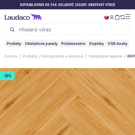
DOPRAVA DOMOV DO 24H
•
SKLADOVÉ ZÁSOBY
•
OBROVSKÝ VÝBER
Podlahy
Obkladové panely
Príslušenstvo
Doplnky
OSB dosky
Domov
Podlahy
Kompozitné a vinylové
Celoplošne lepené
REP
-10%