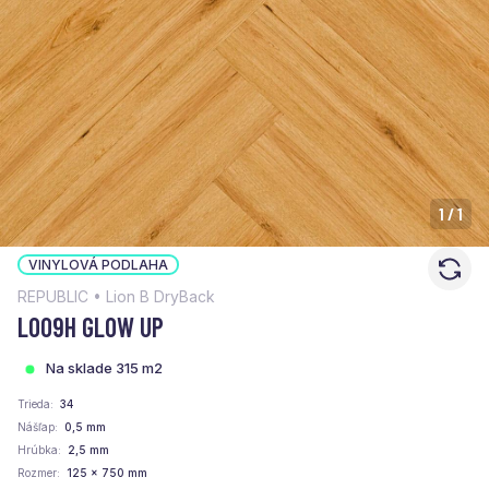
1
/
1
VINYLOVÁ PODLAHA
REPUBLIC • Lion B DryBack
L009H GLOW UP
Na sklade 315 m2
Trieda
34
Nášľap
0,5 mm
Hrúbka
2,5 mm
Rozmer
125 x 750 mm