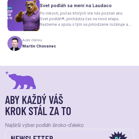
nielen na pocit tepla v miestnosti, ale aj na
Svet podláh sa mení na Laudaco
spotrebu energie a celkové fungovanie kúrenia.
Po rokoch, počas ktorých ste nás poznali ako
Svet podláh®, prichádza čas na novú etapu.
Rastieme a spolu s tým sa prirodzene rozširuje aj
naša ponuka. Odteraz sa preto predstavujeme
pod menom Laudaco® – s novým logom a
Autor článku
vizuálnou identitou. Naším cieľom je, aby každý
Martin Chovanec
váš krok stál za to.
ABY KAŽDÝ VÁŠ
KROK STÁL ZA TO
Najširší výber podláh široko-ďaleko
NEWSLETTER