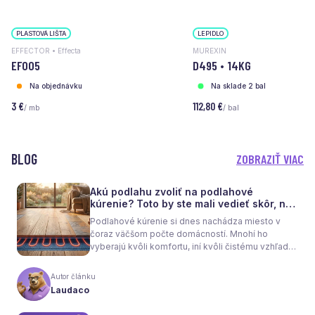
PLASTOVÁ LIŠTA
LEPIDLO
EFFECTOR • Effecta
MUREXIN
EF005
D495 • 14KG
Na objednávku
Na sklade 2 bal
3 €
112,80 €
/ mb
/ bal
BLOG
ZOBRAZIŤ VIAC
Akú podlahu zvoliť na podlahové
kúrenie? Toto by ste mali vedieť skôr, než
sa rozhodnete
Podlahové kúrenie si dnes nachádza miesto v
čoraz väčšom počte domácností. Mnohí ho
vyberajú kvôli komfortu, iní kvôli čistému vzhľadu
interiéru bez radiátorov. Menej sa však hovorí o
tom, že samotné kúrenie je len polovica úspechu.
Autor článku
Tou druhou je správne zvolená podlaha. Nie
Laudaco
každý materiál totiž dokáže teplo prepúšťať
rovnako efektívne. A práve to má zásadný vplyv