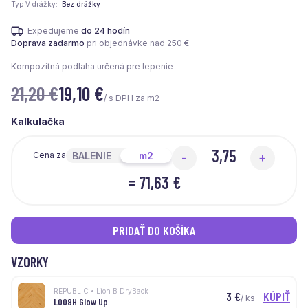
Typ V drážky
Bez drážky
Expedujeme
do 24 hodín
Doprava zadarmo
pri objednávke nad 250 €
Kompozitná podlaha určená pre lepenie
21,20 €
19,10
€
/ s DPH za m2
Kalkulačka
BALENIE
m2
Cena za
-
+
=
71,63 €
PRIDAŤ DO KOŠÍKA
VZORKY
REPUBLIC • Lion B DryBack
3
€
KÚPIŤ
/ ks
L009H Glow Up