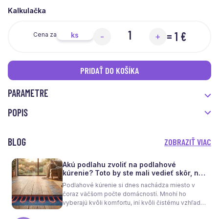
Kalkulačka
=
1 €
ks
Cena za
-
+
PRIDAŤ DO KOŠÍKA
PARAMETRE
POPIS
BLOG
ZOBRAZIŤ VIAC
Akú podlahu zvoliť na podlahové
kúrenie? Toto by ste mali vedieť skôr, než
sa rozhodnete
Podlahové kúrenie si dnes nachádza miesto v
čoraz väčšom počte domácností. Mnohí ho
vyberajú kvôli komfortu, iní kvôli čistému vzhľadu
interiéru bez radiátorov. Menej sa však hovorí o