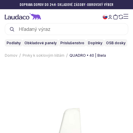
DOPRAVA DOMOV DO 24H
•
SKLADOVÉ ZÁSOBY
•
OBROVSKÝ VÝBER
Podlahy
Obkladové panely
Príslušenstvo
Doplnky
OSB dosky
Domov
Prvky k soklovým lištám
QUADRO • 40 | Biela