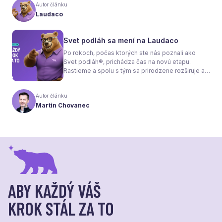
tom, že samotné kúrenie je len polovica úspechu.
Autor článku
Tou druhou je správne zvolená podlaha. Nie
Laudaco
každý materiál totiž dokáže teplo prepúšťať
rovnako efektívne. A práve to má zásadný vplyv
nielen na pocit tepla v miestnosti, ale aj na
Svet podláh sa mení na Laudaco
spotrebu energie a celkové fungovanie kúrenia.
Po rokoch, počas ktorých ste nás poznali ako
Svet podláh®, prichádza čas na novú etapu.
Rastieme a spolu s tým sa prirodzene rozširuje aj
naša ponuka. Odteraz sa preto predstavujeme
pod menom Laudaco® – s novým logom a
Autor článku
vizuálnou identitou. Naším cieľom je, aby každý
Martin Chovanec
váš krok stál za to.
ABY KAŽDÝ VÁŠ
KROK STÁL ZA TO