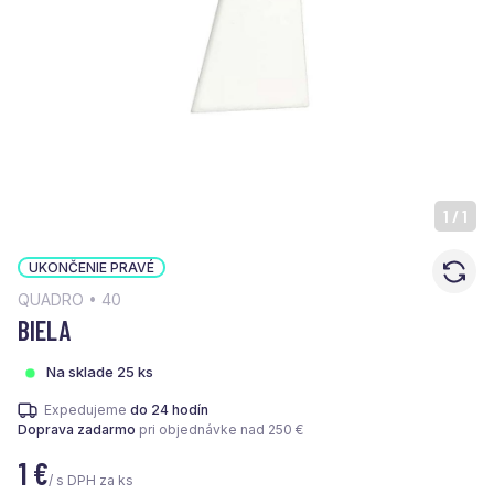
1
/
1
UKONČENIE PRAVÉ
QUADRO • 40
BIELA
Na sklade 25 ks
Expedujeme
do 24 hodín
Doprava zadarmo
pri objednávke nad 250 €
1
€
/ s DPH za ks