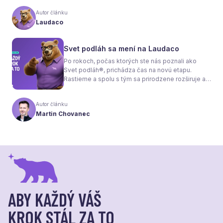
interiéru bez radiátorov. Menej sa však hovorí o
tom, že samotné kúrenie je len polovica úspechu.
Autor článku
Tou druhou je správne zvolená podlaha. Nie
Laudaco
každý materiál totiž dokáže teplo prepúšťať
rovnako efektívne. A práve to má zásadný vplyv
nielen na pocit tepla v miestnosti, ale aj na
Svet podláh sa mení na Laudaco
spotrebu energie a celkové fungovanie kúrenia.
Po rokoch, počas ktorých ste nás poznali ako
Svet podláh®, prichádza čas na novú etapu.
Rastieme a spolu s tým sa prirodzene rozširuje aj
naša ponuka. Odteraz sa preto predstavujeme
pod menom Laudaco® – s novým logom a
Autor článku
vizuálnou identitou. Naším cieľom je, aby každý
Martin Chovanec
váš krok stál za to.
ABY KAŽDÝ VÁŠ
KROK STÁL ZA TO