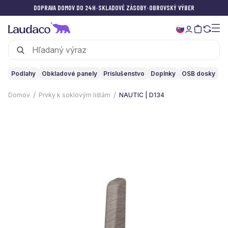
DOPRAVA DOMOV DO 24H
•
SKLADOVÉ ZÁSOBY
•
OBROVSKÝ VÝBER
Podlahy
Obkladové panely
Príslušenstvo
Doplnky
OSB dosky
Domov
Prvky k soklovým lištám
NAUTIC | D134