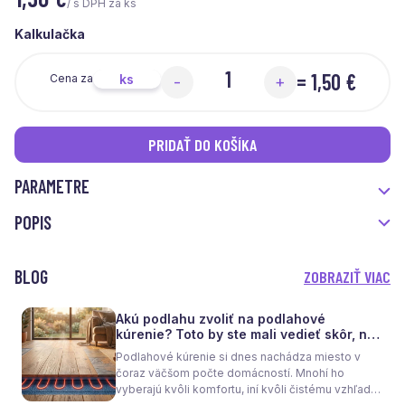
/ s DPH za ks
Kalkulačka
=
1,50 €
ks
Cena za
-
+
PRIDAŤ DO KOŠÍKA
PARAMETRE
POPIS
BLOG
ZOBRAZIŤ VIAC
Akú podlahu zvoliť na podlahové
kúrenie? Toto by ste mali vedieť skôr, než
sa rozhodnete
Podlahové kúrenie si dnes nachádza miesto v
čoraz väčšom počte domácností. Mnohí ho
vyberajú kvôli komfortu, iní kvôli čistému vzhľadu