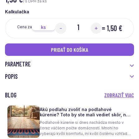
/ s DPH za ks
Kalkulačka
=
1,50 €
ks
Cena za
-
+
PRIDAŤ DO KOŠÍKA
PARAMETRE
POPIS
BLOG
ZOBRAZIŤ VIAC
Akú podlahu zvoliť na podlahové
kúrenie? Toto by ste mali vedieť skôr, než
sa rozhodnete
Podlahové kúrenie si dnes nachádza miesto v
čoraz väčšom počte domácností. Mnohí ho
vyberajú kvôli komfortu, iní kvôli čistému vzhľadu