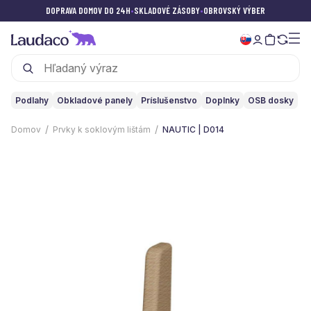
DOPRAVA DOMOV DO 24H
•
SKLADOVÉ ZÁSOBY
•
OBROVSKÝ VÝBER
Podlahy
Obkladové panely
Príslušenstvo
Doplnky
OSB dosky
Domov
Prvky k soklovým lištám
NAUTIC | D014