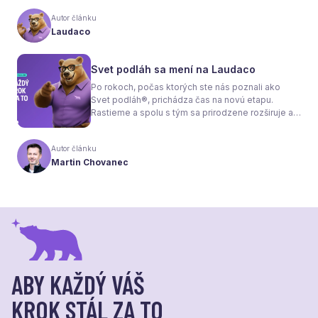
interiéru bez radiátorov. Menej sa však hovorí o
tom, že samotné kúrenie je len polovica úspechu.
Autor článku
Tou druhou je správne zvolená podlaha. Nie
Laudaco
každý materiál totiž dokáže teplo prepúšťať
rovnako efektívne. A práve to má zásadný vplyv
nielen na pocit tepla v miestnosti, ale aj na
Svet podláh sa mení na Laudaco
spotrebu energie a celkové fungovanie kúrenia.
Po rokoch, počas ktorých ste nás poznali ako
Svet podláh®, prichádza čas na novú etapu.
Rastieme a spolu s tým sa prirodzene rozširuje aj
naša ponuka. Odteraz sa preto predstavujeme
pod menom Laudaco® – s novým logom a
Autor článku
vizuálnou identitou. Naším cieľom je, aby každý
Martin Chovanec
váš krok stál za to.
ABY KAŽDÝ VÁŠ
KROK STÁL ZA TO