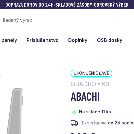
DOPRAVA DOMOV DO 24H
•
SKLADOVÉ ZÁSOBY
•
OBROVSKÝ VÝBER
 panely
Príslušenstvo
Doplnky
OSB dosky
UKONČENIE ĽAVÉ
QUADRO • 60
ABACHI
Na sklade 11 ks
Expedujeme
do 24 hodín