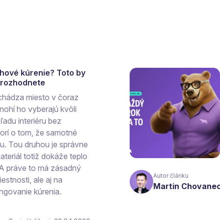
ahové kúrenie? Toto by
a rozhodnete
chádza miesto v čoraz
ohí ho vyberajú kvôli
ľadu interiéru bez
vorí o tom, že samotné
hu. Tou druhou je správne
teriál totiž dokáže teplo
 A práve to má zásadný
Autor článku
estnosti, ale aj na
Martin Chovane
ngovanie kúrenia.