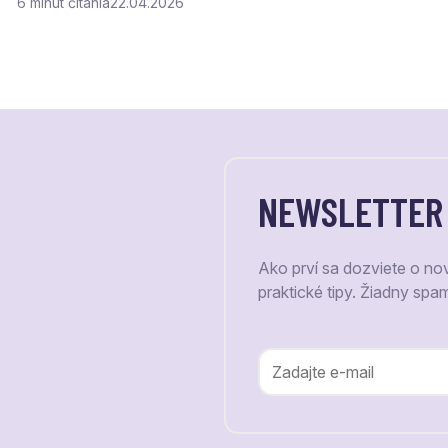
6
čítania
22.04.2026
NEWSLETTER
Ako prví sa dozviete o no
praktické tipy. Žiadny spa