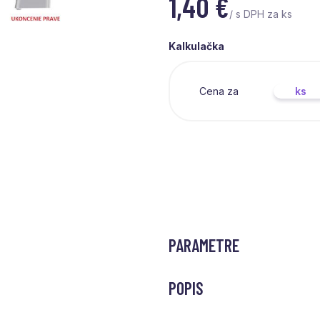
1,40
€
/ s DPH za ks
Kalkulačka
Cena za
ks
PARAMETRE
POPIS