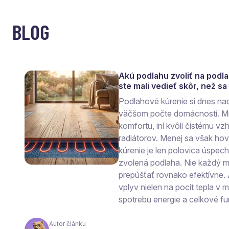
BLOG
Akú podlahu zvoliť na podl
ste mali vedieť skôr, než s
Podlahové kúrenie si dnes na
väčšom počte domácností. Mn
komfortu, iní kvôli čistému vzh
radiátorov. Menej sa však ho
kúrenie je len polovica úspec
zvolená podlaha. Nie každý ma
prepúšťať rovnako efektívne.
vplyv nielen na pocit tepla v mi
spotrebu energie a celkové fu
Autor článku