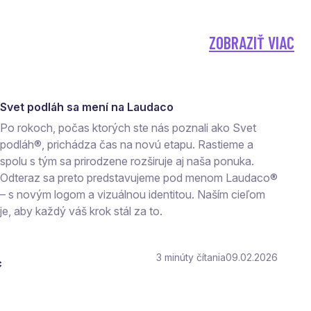
ZOBRAZIŤ VIAC
Svet podláh sa mení na Laudaco
Po rokoch, počas ktorých ste nás poznali ako Svet
podláh®, prichádza čas na novú etapu. Rastieme a
spolu s tým sa prirodzene rozširuje aj naša ponuka.
Odteraz sa preto predstavujeme pod menom Laudaco®
– s novým logom a vizuálnou identitou. Naším cieľom
je, aby každý váš krok stál za to.
3
čítania
09.02.2026
c