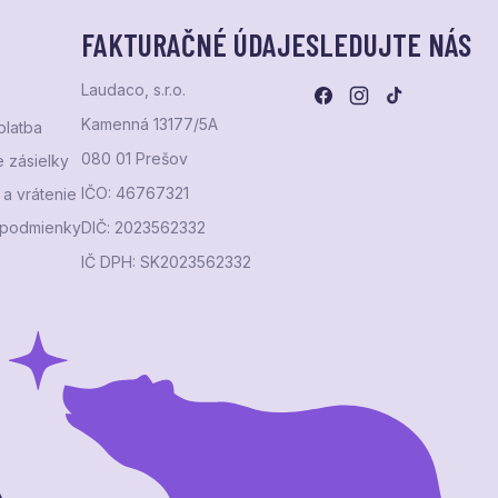
FAKTURAČNÉ ÚDAJE
SLEDUJTE NÁS
Laudaco, s.r.o.
Kamenná 13177/5A
platba
080 01 Prešov
 zásielky
IČO: 46767321
a vrátenie
podmienky
DIČ: 2023562332
IČ DPH: SK2023562332