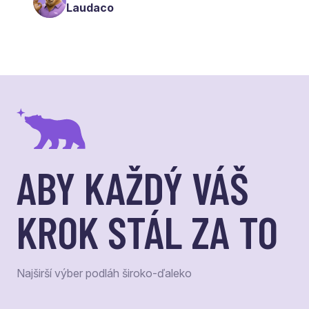
Laudaco
ABY KAŽDÝ VÁŠ
KROK STÁL ZA TO
Najširší výber podláh široko-ďaleko