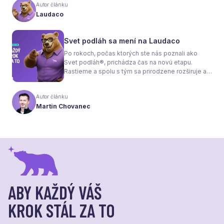
tom, že samotné kúrenie je len polovica úspechu.
Autor článku
Tou druhou je správne zvolená podlaha. Nie
Laudaco
každý materiál totiž dokáže teplo prepúšťať
rovnako efektívne. A práve to má zásadný vplyv
nielen na pocit tepla v miestnosti, ale aj na
Svet podláh sa mení na Laudaco
spotrebu energie a celkové fungovanie kúrenia.
Po rokoch, počas ktorých ste nás poznali ako
Svet podláh®, prichádza čas na novú etapu.
Rastieme a spolu s tým sa prirodzene rozširuje aj
naša ponuka. Odteraz sa preto predstavujeme
pod menom Laudaco® – s novým logom a
Autor článku
vizuálnou identitou. Naším cieľom je, aby každý
Martin Chovanec
váš krok stál za to.
ABY KAŽDÝ VÁŠ
KROK STÁL ZA TO