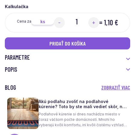
Kalkulačka
=
1,10 €
ks
Cena za
-
+
PRIDAŤ DO KOŠÍKA
PARAMETRE
POPIS
BLOG
ZOBRAZIŤ VIAC
Akú podlahu zvoliť na podlahové
kúrenie? Toto by ste mali vedieť skôr, než
sa rozhodnete
Podlahové kúrenie si dnes nachádza miesto v
čoraz väčšom počte domácností. Mnohí ho
vyberajú kvôli komfortu, iní kvôli čistému vzhľadu
interiéru bez radiátorov. Menej sa však hovorí o