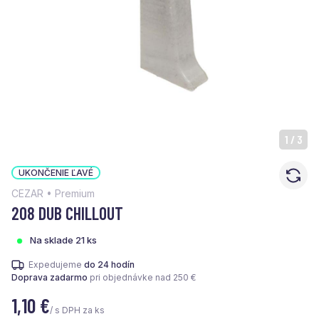
1
/
3
UKONČENIE ĽAVÉ
CEZAR • Premium
208 DUB CHILLOUT
Na sklade 21 ks
Expedujeme
do 24 hodín
Doprava zadarmo
pri objednávke nad 250 €
1,10
€
/ s DPH za ks