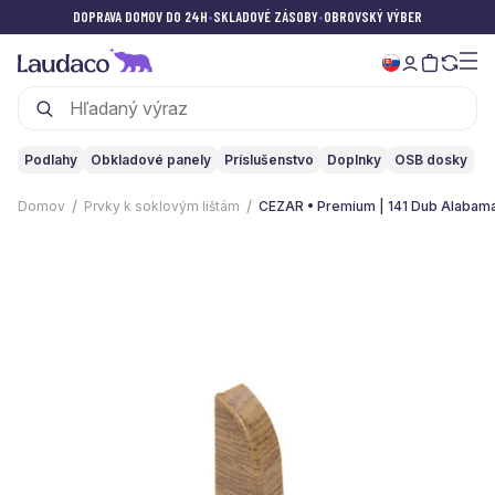
DOPRAVA DOMOV DO 24H
•
SKLADOVÉ ZÁSOBY
•
OBROVSKÝ VÝBER
Podlahy
Obkladové panely
Príslušenstvo
Doplnky
OSB dosky
Domov
Prvky k soklovým lištám
CEZAR • Premium | 141 Dub Alabam