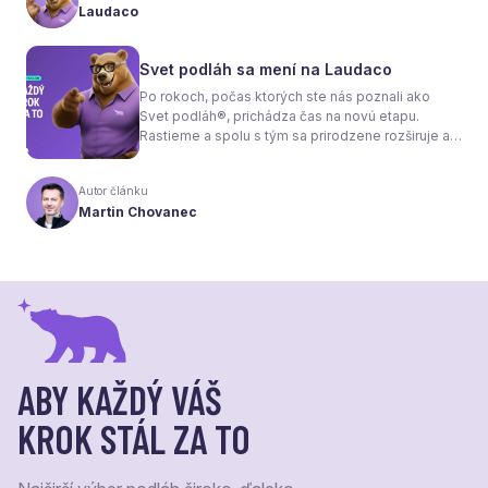
Tou druhou je správne zvolená podlaha. Nie
Laudaco
každý materiál totiž dokáže teplo prepúšťať
rovnako efektívne. A práve to má zásadný vplyv
nielen na pocit tepla v miestnosti, ale aj na
Svet podláh sa mení na Laudaco
spotrebu energie a celkové fungovanie kúrenia.
Po rokoch, počas ktorých ste nás poznali ako
Svet podláh®, prichádza čas na novú etapu.
Rastieme a spolu s tým sa prirodzene rozširuje aj
naša ponuka. Odteraz sa preto predstavujeme
pod menom Laudaco® – s novým logom a
Autor článku
vizuálnou identitou. Naším cieľom je, aby každý
Martin Chovanec
váš krok stál za to.
ABY KAŽDÝ VÁŠ
KROK STÁL ZA TO