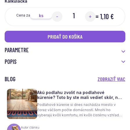
Kalkulačka
=
1,10 €
ks
Cena za
-
+
PRIDAŤ DO KOŠÍKA
PARAMETRE
POPIS
BLOG
ZOBRAZIŤ VIAC
Akú podlahu zvoliť na podlahové
kúrenie? Toto by ste mali vedieť skôr, než
sa rozhodnete
Podlahové kúrenie si dnes nachádza miesto v
čoraz väčšom počte domácností. Mnohí ho
vyberajú kvôli komfortu, iní kvôli čistému vzhľadu
interiéru bez radiátorov. Menej sa však hovorí o
tom, že samotné kúrenie je len polovica úspechu.
Autor článku