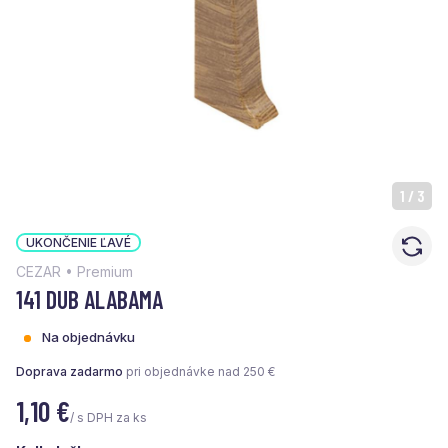
1
/
3
UKONČENIE ĽAVÉ
CEZAR • Premium
141 DUB ALABAMA
Na objednávku
Doprava zadarmo
pri objednávke nad 250 €
1,10
€
/ s DPH za ks