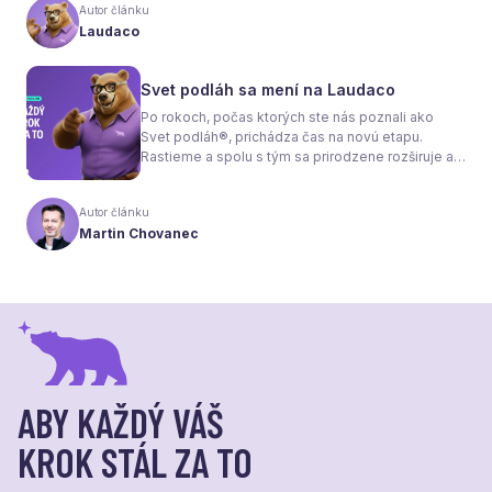
tom, že samotné kúrenie je len polovica úspechu.
Autor článku
Tou druhou je správne zvolená podlaha. Nie
Laudaco
každý materiál totiž dokáže teplo prepúšťať
rovnako efektívne. A práve to má zásadný vplyv
nielen na pocit tepla v miestnosti, ale aj na
Svet podláh sa mení na Laudaco
spotrebu energie a celkové fungovanie kúrenia.
Po rokoch, počas ktorých ste nás poznali ako
Svet podláh®, prichádza čas na novú etapu.
Rastieme a spolu s tým sa prirodzene rozširuje aj
naša ponuka. Odteraz sa preto predstavujeme
pod menom Laudaco® – s novým logom a
Autor článku
vizuálnou identitou. Naším cieľom je, aby každý
Martin Chovanec
váš krok stál za to.
ABY KAŽDÝ VÁŠ
KROK STÁL ZA TO