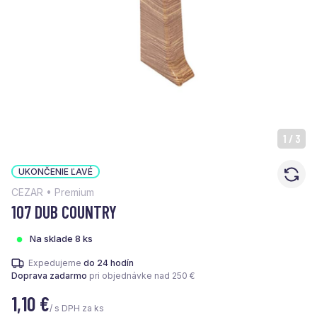
1
/
3
UKONČENIE ĽAVÉ
CEZAR • Premium
107 DUB COUNTRY
Na sklade 8 ks
Expedujeme
do 24 hodín
Doprava zadarmo
pri objednávke nad 250 €
1,10
€
/ s DPH za ks