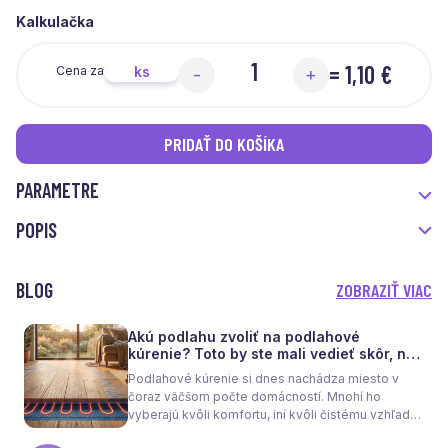
Kalkulačka
=
1,10 €
ks
Cena za
-
+
PRIDAŤ DO KOŠÍKA
PARAMETRE
POPIS
BLOG
ZOBRAZIŤ VIAC
Akú podlahu zvoliť na podlahové
kúrenie? Toto by ste mali vedieť skôr, než
sa rozhodnete
Podlahové kúrenie si dnes nachádza miesto v
čoraz väčšom počte domácností. Mnohí ho
vyberajú kvôli komfortu, iní kvôli čistému vzhľadu
interiéru bez radiátorov. Menej sa však hovorí o