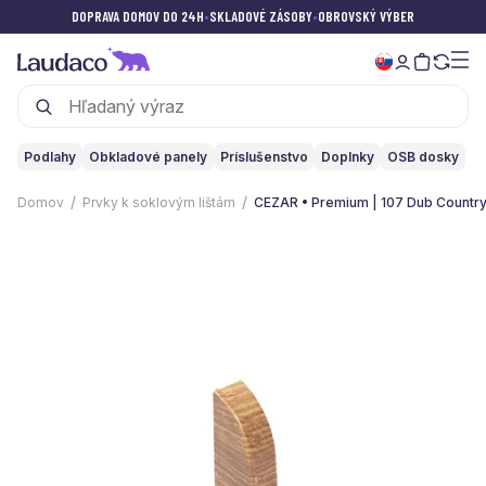
DOPRAVA DOMOV DO 24H
•
SKLADOVÉ ZÁSOBY
•
OBROVSKÝ VÝBER
Podlahy
Obkladové panely
Príslušenstvo
Doplnky
OSB dosky
Domov
Prvky k soklovým lištám
CEZAR • Premium | 107 Dub Countr