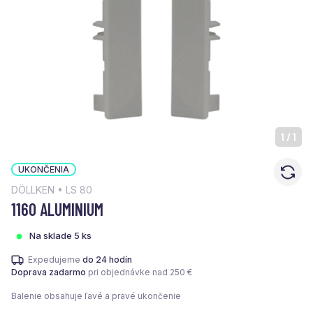
1
/
1
UKONČENIA
DÖLLKEN • LS 80
1160 ALUMINIUM
Na sklade 5 ks
Expedujeme
do 24 hodín
Doprava zadarmo
pri objednávke nad 250 €
Balenie obsahuje ľavé a pravé ukončenie