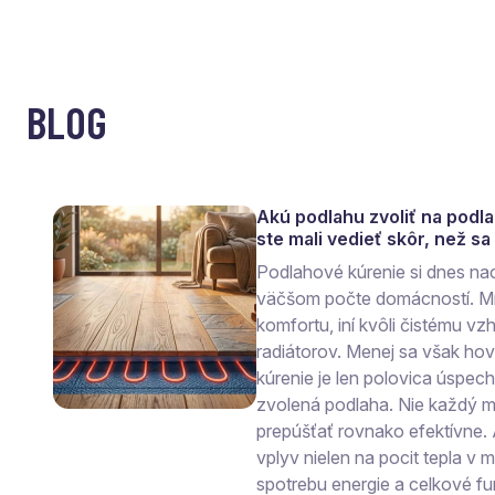
BLOG
Akú podlahu zvoliť na podl
ste mali vedieť skôr, než s
Podlahové kúrenie si dnes na
väčšom počte domácností. Mn
komfortu, iní kvôli čistému vzh
radiátorov. Menej sa však ho
kúrenie je len polovica úspec
zvolená podlaha. Nie každý ma
prepúšťať rovnako efektívne.
vplyv nielen na pocit tepla v mi
spotrebu energie a celkové fu