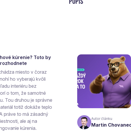
POPIS
ahové kúrenie? Toto by
a rozhodnete
chádza miesto v čoraz
ohí ho vyberajú kvôli
ľadu interiéru bez
vorí o tom, že samotné
hu. Tou druhou je správne
teriál totiž dokáže teplo
 A práve to má zásadný
Autor článku
estnosti, ale aj na
Martin Chovane
ngovanie kúrenia.