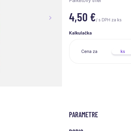
Parketový tmel
4,50
€
/ s DPH za ks
Kalkulačka
Cena za
ks
PARAMETRE