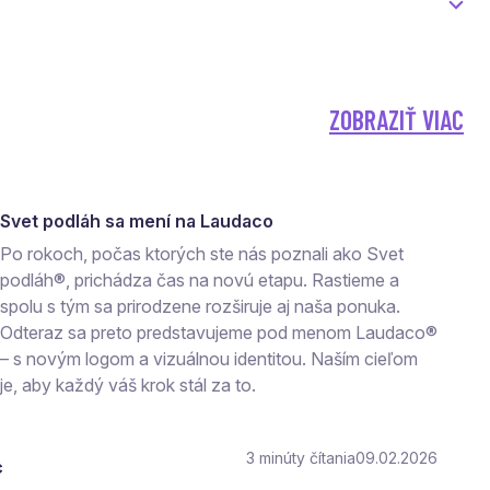
ZOBRAZIŤ VIAC
Svet podláh sa mení na Laudaco
Po rokoch, počas ktorých ste nás poznali ako Svet
podláh®, prichádza čas na novú etapu. Rastieme a
spolu s tým sa prirodzene rozširuje aj naša ponuka.
Odteraz sa preto predstavujeme pod menom Laudaco®
– s novým logom a vizuálnou identitou. Naším cieľom
je, aby každý váš krok stál za to.
3
čítania
09.02.2026
c