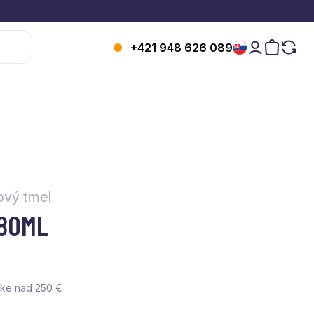
+421 948 626 089
vý tmel
280ML
vke nad 250 €