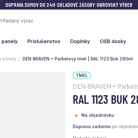
DOPRAVA DOMOV DO 24H
•
SKLADOVÉ ZÁSOBY
•
OBROVSKÝ VÝBER
 panely
Príslušenstvo
Doplnky
OSB dosky
á a tmely
DEN BRAVEN • Parketový tmel | RAL 1123 Buk 280ml
TMEL
DEN BRAVEN • Parketo
RAL 1123 BUK 
Na objednávku
Doprava zadarmo
pri objedná