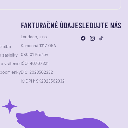
FAKTURAČNÉ ÚDAJE
SLEDUJTE NÁS
Laudaco, s.r.o.
Kamenná 13177/5A
platba
080 01 Prešov
 zásielky
IČO: 46767321
a vrátenie
podmienky
DIČ: 2023562332
IČ DPH: SK2023562332