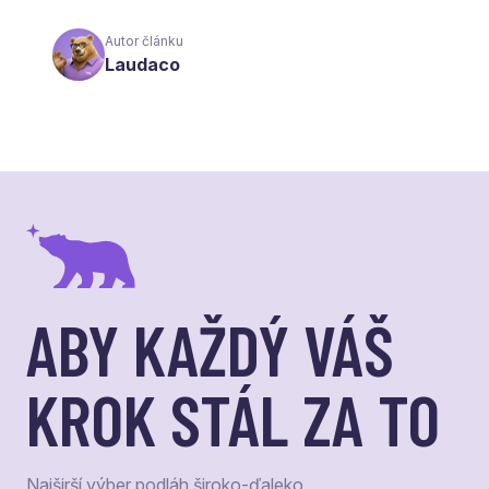
Autor článku
Laudaco
ABY KAŽDÝ VÁŠ
KROK STÁL ZA TO
Najširší výber podláh široko-ďaleko